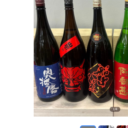
1
/
4