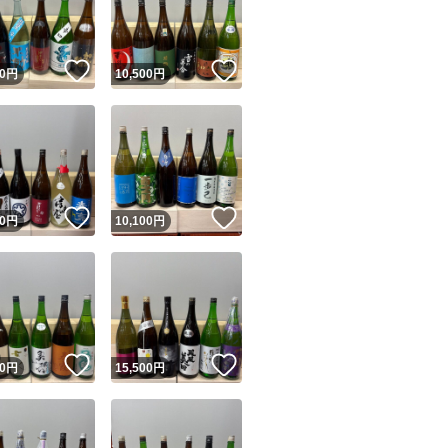
商品情報コピー機
リマ実績◯+
このユーザーは他フリマサービスでの取引実績があります
！
いいね！
いいね！
0
円
10,500
円
出品ページへ
&安心発送
キャンセル
ジは実績に基づく表示であり、発送を保証しているものではありません
このユーザーは高頻度で24時間以内＆設定した発送日数内に
ード＆安心発送
ます
！
いいね！
いいね！
0
円
10,100
円
ード発送
このユーザーは高頻度で24時間以内に発送しています
発送
このユーザーは設定した発送日数内に発送しています
！
いいね！
いいね！
0
円
15,500
円