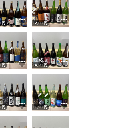
田錦、白鶴錦、居
！
いいね！
いいね！
0
円
12,000
円
ユーザーの実績について
！
いいね！
いいね！
0
円
14,500
円
o!フリマが定めた一定の基準を満たしたユーザーにバッジを付与しています
出品者
この商品の情報をコピーします
取引出品者
Yahoo!フリマの基準をクリアした安心・安全なユーザーです
！
いいね！
いいね！
商品画像の
無断転載は禁止
されています
0
円
11,500
円
コピーされた情報は
必ずご自身の商品に合わせて編集
してください
コピーは
1商品につき1回
です
実績◯+
このユーザーはYahoo!フリマの取引を完了させた実績があり