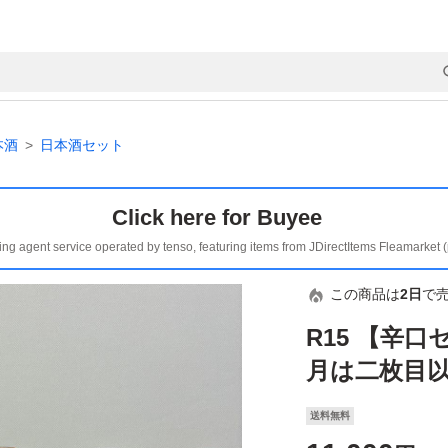
本酒
日本酒セット
Click here for Buyee
ing agent service operated by tenso, featuring items from JDirectItems Fleamarket 
この商品は
2日
で
R15 【辛
月は二枚目
送料無料