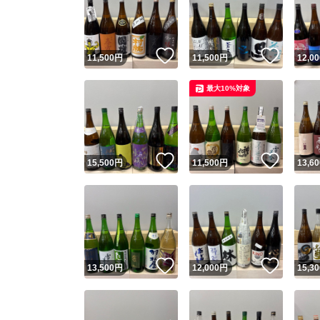
いいね！
いいね
11,500
円
11,500
円
12,00
最大10%対象
いいね！
いいね
15,500
円
11,500
円
13,60
Yaho
安心取引
安心
いいね！
いいね
13,500
円
12,000
円
15,30
取引実績
取引