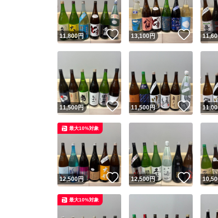
他フ
いいね！
いいね
11,800
円
13,100
円
11,60
スピード
※このバッ
スピ
いいね！
いいね
11,500
円
11,500
円
11,00
スピ
最大10%対象
安心
いいね！
いいね
12,500
円
12,500
円
10,50
最大10%対象