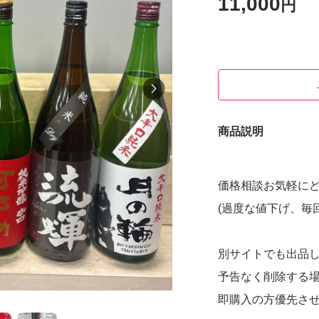
11,000
円
商品説明
価格相談お気軽に
(過度な値下げ、毎
別サイトでも出品
予告なく削除する
即購入の方優先さ