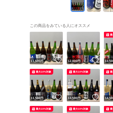
この商品をみている人にオススメ
最
いいね！
いいね
11,500
円
12,000
円
11,50
最大10%対象
最大10%対象
最
いいね！
いいね
11,500
円
13,500
円
14,50
最大10%対象
最大10%対象
最