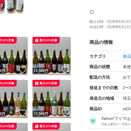
トラブル防止の為
購入日時：
2026年6月13日 
出品日時：
2026年6月11日 
よろしくお願いし
大10%対象
最大10%対象
商品の情報
【お願い】
カテゴリ
食品
・Yahoo!フリ
せん。ご了承くだ
商品の状態
未使
！
いいね！
いいね！
0
円
11,500
円
・購入意思のない
配送の方法
おて
大10%対象
最大10%対象
・20歳未満の方に
発送までの日数
2〜
・段ボールでの発
発送元の地域
埼玉
P箱で発送しており
商品ID
z62
！
いいね！
いいね！
・段ボールご希望
0
円
12,500
円
Yahoo!フリ
・配達日時のご希
代金は運営が一旦預か
大10%対象
最大10%対象