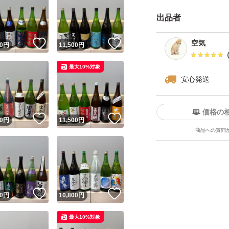
さい。
出品者
・日曜日、月曜日
が、ご了承下さい
！
いいね！
いいね！
空気
0
円
11,500
円
・ダンボールは破
四合瓶はサイズの
最大10%対象
安心発送
す。
価格の
------------検索用-------
！
いいね！
いいね！
0
円
11,500
円
商品への質問
獺祭、十四代、黒
飛露喜、田酒、東洋
澤屋まつもと、大
天蛙、プレミア酒
！
いいね！
いいね！
0
円
10,800
円
慢
くどき上手、澤屋
最大10%対象