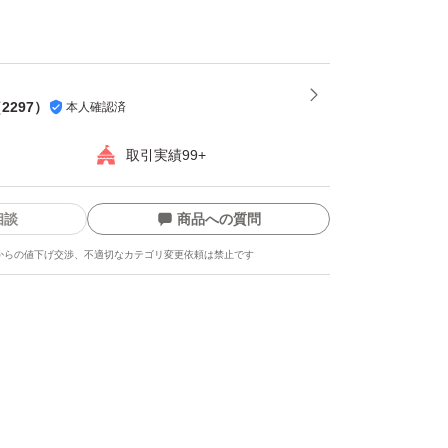
は発送をお休みさせて頂く場合がございます
。
損しやすい為プラスチック箱を推奨します。※
（
2297
）
本人確認済
都合上ダンボールでの発送がメインとなりま
取引実績99+
相談
商品への質問
-----
からの値下げ交渉、不適切なカテゴリ変更依頼は禁止です
龍、而今、鍋島、勝駒、花邑、花陽浴、新政、
美人、写楽、No6、鳳凰美田、久保田、作、
吟醸、純米大吟醸、日本酒、亜麻猫、陽乃鳥、
、日本酒、山本、冩楽、飛露喜、十四代、磯自
まつもと、花陽浴、勝駒、九平次、久保田、山