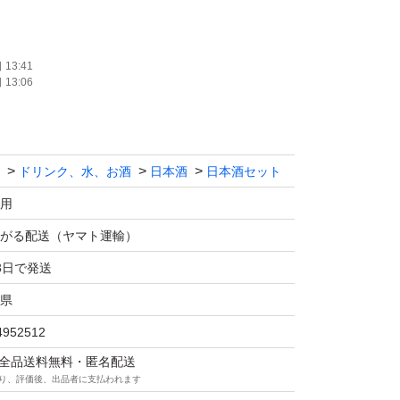
、返品、返金はお断りします。
13:41
13:06
ます！！
ドリンク、水、お酒
日本酒
日本酒セット
マの仕様につきクール便での発送は行なっておりま
さい。
用
価格相談はお辞めください。
がる配送（ヤマト運輸）
は販売しません。
3日で発送
送中に割れてしまう事があったため、お酒用の
県
ます！
4952512
の際は購入後にメッセージでご連絡ください。
マは全品送料無料・匿名配送
望がある方も購入後のメッセージでご連絡くだ
り、評価後、出品者に支払われます