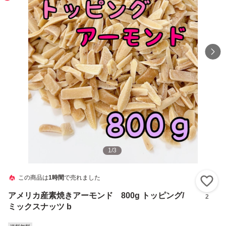
1
/
3
この商品は
1時間
で売れました
い
アメリカ産素焼きアーモンド 800g トッピング/
2
ミックスナッツ b