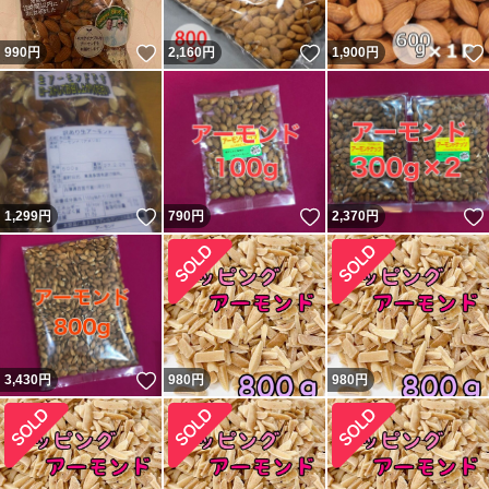
いいね！
いいね！
990
円
2,160
円
1,900
円
いいね！
いいね！
1,299
円
790
円
2,370
円
いいね！
3,430
円
980
円
980
円