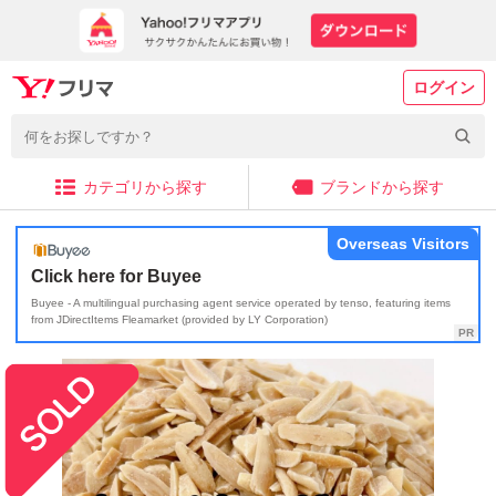
ログイン
カテゴリから探す
ブランドから探す
Overseas Visitors
Click here for Buyee
Buyee - A multilingual purchasing agent service operated by tenso, featuring items
from JDirectItems Fleamarket (provided by LY Corporation)