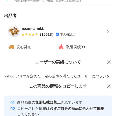
代金は運営が一旦預かり、評価後、出品者に支払われます
その時々により粒の大きさが変わります。
出品者
商品のサイズについては2枚目の画像をご確認下さい。
nazuna_mkt.
（
15518
）
本人確認済
かなり細かいです。ご了承の上ご購入ください。
安心発送
取引実績99+
お菓子やパンなどの材料として^ ^
またサラダなどの料理のトッピングとしていかがですか？
ユーザーの実績について
価格の相談
商品への質問
数量限定の売り切り特売です！
商品への質問からの値下げ交渉、不適切なカテゴリ変更依頼は禁止です
Yahoo!フリマが定めた一定の基準を満たしたユーザーにバッジを
付与しています
★全てご注文いただいてから袋詰いたしますので、新鮮な
この商品をみている人にオススメ
この商品の情報をコピーします
安心取引出品者
ナッツをお届けいたします^ - ^
最大10%対象
最大10%対象
最大10%対象
Yahoo!フリマの基準をクリアした安
安心取引出品者
★チャック付き袋でのお届けですので、保存にも便利！
商品画像の
無断転載は禁止
されています
心・安全なユーザーです
コピーされた情報は
必ずご自身の商品に合わせて編集
★ドライフルーツとナッツのミックスは発送日の袋詰めで
取引実績
してください