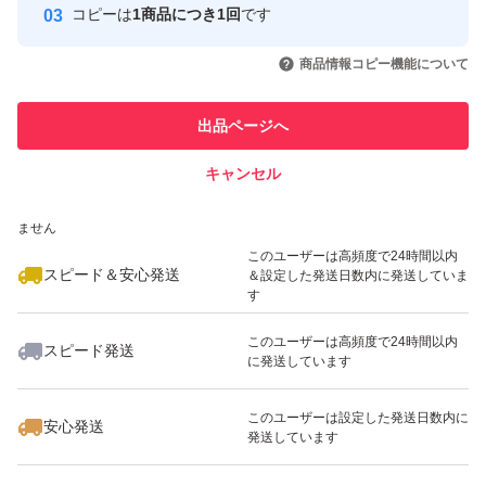
もナッツがしけてしまう可能性がございます。ご理解・ご
コピーは
1商品につき1回
です
このユーザーはYahoo!フリマの取
取引実績◯+
了承下さい。
いいね！
いいね！
980
円
1,580
円
1,499
円
引を完了させた実績があります
商品情報コピー機能について
このユーザーは他フリマサービス
他フリマ実績◯+
出品ページへ
での取引実績があります
キャンセル
スピード&安心発送
いいね！
いいね！
1,050
※このバッジは実績に基づく表示であり、発送を保証しているものではあり
円
980
円
950
円
ません
最大10%対象
最大10%対象
最大10%対象
このユーザーは高頻度で24時間以内
スピード＆安心発送
＆設定した発送日数内に発送していま
す
このユーザーは高頻度で24時間以内
スピード発送
に発送しています
いいね！
いいね！
790
円
1,380
円
1,780
円
このユーザーは設定した発送日数内に
安心発送
発送しています