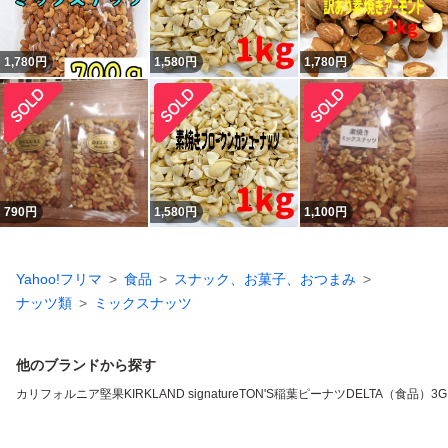
1,780
円
1,580
円
1,780
円
790
円
1,580
円
1,100
円
Yahoo!フリマ
食品
スナック、お菓子、おつまみ
ナッツ類
ミックスナッツ
他のブランドから探す
カリフォルニア堅果
KIRKLAND signature
TON'S
稲葉ピーナツ
DELTA（食品）
3G