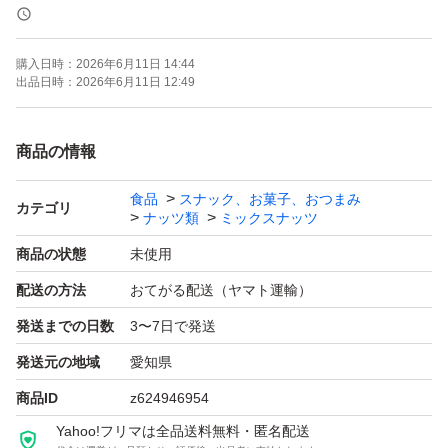
《賞味期限》
購入日時：
2026年6月11日 14:44
ご注文より約120日
出品日時：
2026年6月11日 12:49
(画像の賞味期限はサンプルになります。ご注文を受けて
から製造します！)
商品の情報
食品
スナック、お菓子、おつまみ
《コメント》
カテゴリ
ナッツ類
ミックスナッツ
商品の状態
未使用
小魚アーモンドなどに使われている、アーモンドを細くカ
配送の方法
おてがる配送（ヤマト運輸）
ットしたアーモンドスリーバードのB品になります。
発送までの日数
3〜7日で発送
皮無し素焼きアーモンドです^ ^
発送元の地域
愛知県
カットが細かすぎるものがB品になります。
商品ID
z624946954
粉もかなりまざります。
Yahoo!フリマは全品送料無料・匿名配送