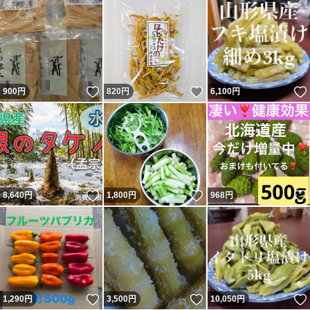
いいね！
いいね！
900
円
820
円
6,100
円
いいね！
いいね！
8,640
円
1,800
円
968
円
いいね！
いいね！
1,290
円
3,500
円
10,050
円