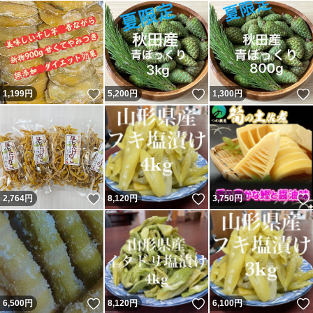
いいね！
いいね！
1,199
円
5,200
円
1,300
円
いいね！
いいね！
2,764
円
8,120
円
3,750
円
いいね！
いいね！
6,500
円
8,120
円
6,100
円