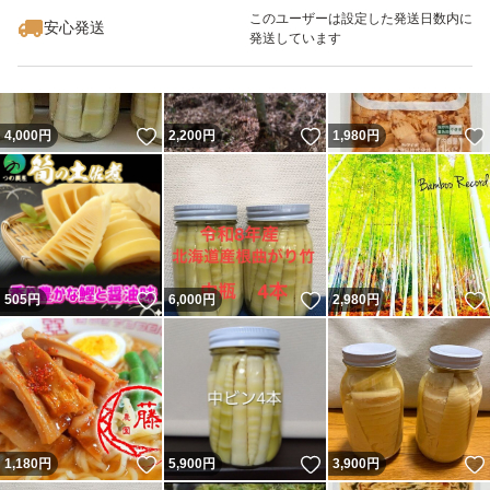
このユーザーは設定した発送日数内に
安心発送
発送しています
いいね！
いいね！
4,000
円
2,200
円
1,980
円
いいね！
いいね！
505
円
6,000
円
2,980
円
いいね！
いいね！
1,180
円
5,900
円
3,900
円