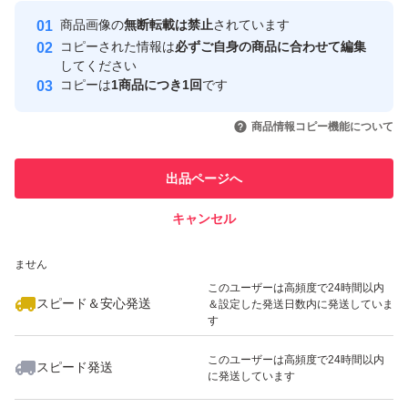
Yahoo!フリマの基準をクリアした安
安心取引出品者
商品画像の
無断転載は禁止
されています
心・安全なユーザーです
コピーされた情報は
必ずご自身の商品に合わせて編集
取引実績
してください
コピーは
1商品につき1回
です
このユーザーはYahoo!フリマの取
取引実績◯+
いいね！
いいね！
1,135
円
2,980
円
820
円
引を完了させた実績があります
商品情報コピー機能について
最大10%対象
このユーザーは他フリマサービス
他フリマ実績◯+
出品ページへ
での取引実績があります
キャンセル
スピード&安心発送
いいね！
いいね！
820
※このバッジは実績に基づく表示であり、発送を保証しているものではあり
円
1,880
円
1,135
円
ません
このユーザーは高頻度で24時間以内
スピード＆安心発送
＆設定した発送日数内に発送していま
す
このユーザーは高頻度で24時間以内
スピード発送
に発送しています
いいね！
いいね！
1,880
円
3,350
円
505
円