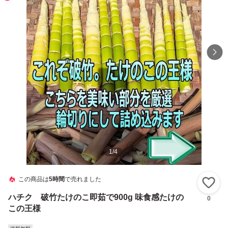
1
/
4
この商品は
5時間
で売れました
い
ハチク 破竹たけのこ即茹で900g 味食感たけの
0
この王様