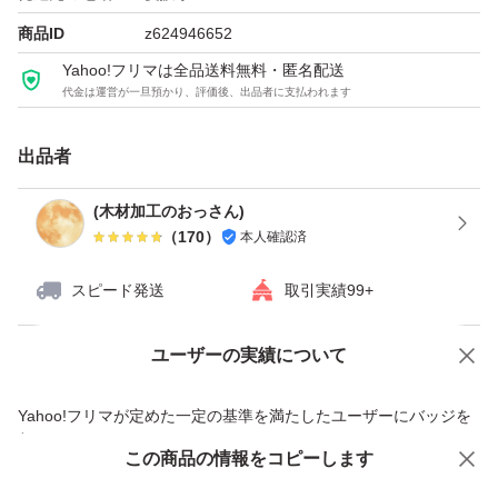
商品ID
z624946652
Yahoo!フリマは全品送料無料・匿名配送
代金は運営が一旦預かり、評価後、出品者に支払われます
出品者
(木材加工のおっさん)
（
170
）
本人確認済
スピード発送
取引実績99+
ユーザーの実績について
価格の相談
商品への質問
商品への質問からの値下げ交渉、不適切なカテゴリ変更依頼は禁止です
Yahoo!フリマが定めた一定の基準を満たしたユーザーにバッジを
付与しています
この商品をみている人にオススメ
この商品の情報をコピーします
安心取引出品者