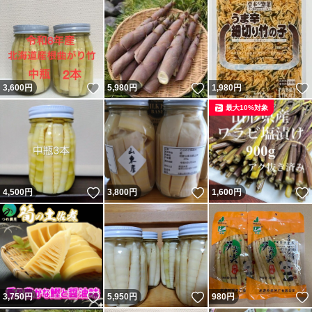
いいね！
いいね！
3,600
円
5,980
円
1,980
円
最大10%対象
いいね！
いいね！
4,500
円
3,800
円
1,600
円
いいね！
いいね！
3,750
円
5,950
円
980
円