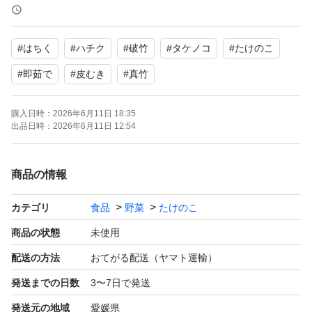
孟宗竹と違いアクが少なく柔らかく味が濃いとっても美味
#
はちく
#
ハチク
#
破竹
#
タケノコ
#
たけのこ
しい食品です
茹でて食べてよし 焼いて食べてよし 30分ほど茹でた
#
即茹で
#
皮むき
#
真竹
後、みがらし味噌で食べていただくのがおすすめです
購入日時：
2026年6月11日 18:35
この真空パックにして冷凍保存にしてお出しいたします
出品日時：
2026年6月11日 12:54
クール便ではないので、【注意事項】【出荷から1日以内
でお届けできる。北は東京まで。南は九州までのお客様に
商品の情報
買っていただく思います それ以外の方は自己責任という
ことでよろしくお願いします。生ものですので、取り扱い
カテゴリ
食品
野菜
たけのこ
には十分ご注意をお願いいたします。着いたその日に冷蔵
商品の状態
未使用
庫に入れてください。よろしくお願いします】
配送の方法
おてがる配送（ヤマト運輸）
発送までの日数
3〜7日で発送
発送元の地域
愛媛県