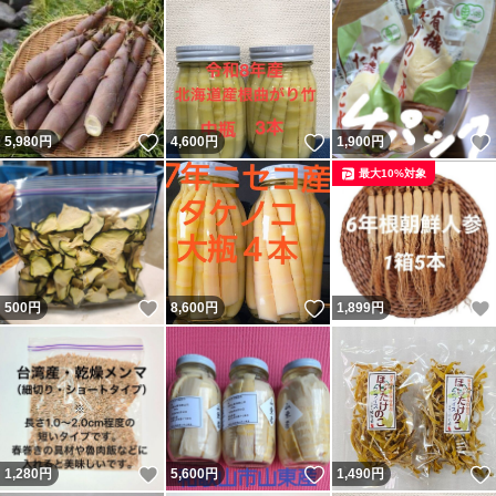
いいね！
いいね！
5,980
円
4,600
円
1,900
円
最大10%対象
いいね！
いいね！
500
円
8,600
円
1,899
円
いいね！
いいね！
1,280
円
5,600
円
1,490
円