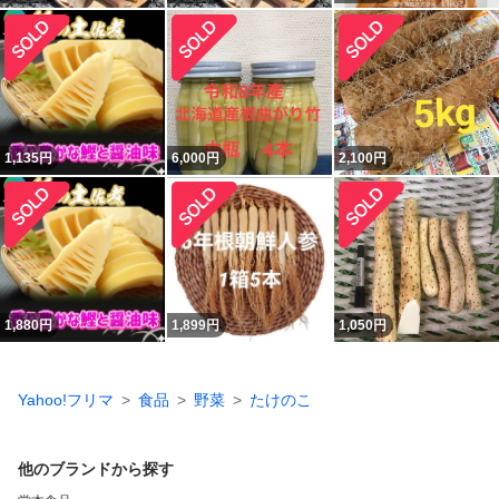
1,135
円
6,000
円
2,100
円
1,880
円
1,899
円
1,050
円
Yahoo!フリマ
食品
野菜
たけのこ
他のブランドから探す