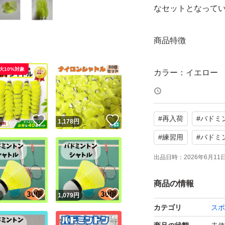
なセットとなって
商品特徴
大10%対象
カラー：イエロー
視認性が高く、室
です。
#
再入荷
#
バドミ
！
いいね！
いいね！
円
1,178
円
数量：30個入り
#
練習用
#
バドミ
消耗しやすいシャ
出品日時：
2026年6月11日 
部活、サークル練
商品の情報
！
いいね！
いいね！
円
1,079
円
耐久性のある構造
カテゴリ
スポ
フェザー風のナイ