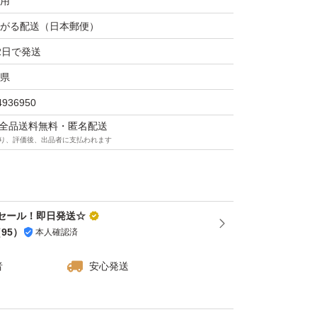
用
用にも強い設計。
がる配送（日本郵便）
2日で発送
県
と自然な打球感で、初心者から経験者まで満
。
4936950
マは全品送料無料・匿名配送
り、評価後、出品者に支払われます
り練習したい方におすすめの30個パック。個
学校やスポーツ施設でのまとめ買いにもどう
定セール！即日発送☆
（
95
）
本人確認済
者
安心発送
ご確認ください】