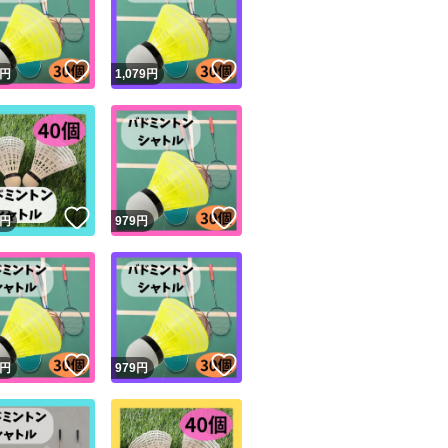
商品情報コピー機
何卒ご理解・ご納
リマ実績◯+
このユーザーは他フリマサービスでの取引実績があります
！
いいね！
いいね！
円
1,079
円
出品ページへ
&安心発送
#シャトル#部活#
キャンセル
ジは実績に基づく表示であり、発送を保証しているものではありません
"
このユーザーは高頻度で24時間以内＆設定した発送日数内に
ード＆安心発送
ます
！
いいね！
いいね！
円
979
円
ード発送
このユーザーは高頻度で24時間以内に発送しています
発送
このユーザーは設定した発送日数内に発送しています
！
いいね！
いいね！
円
979
円