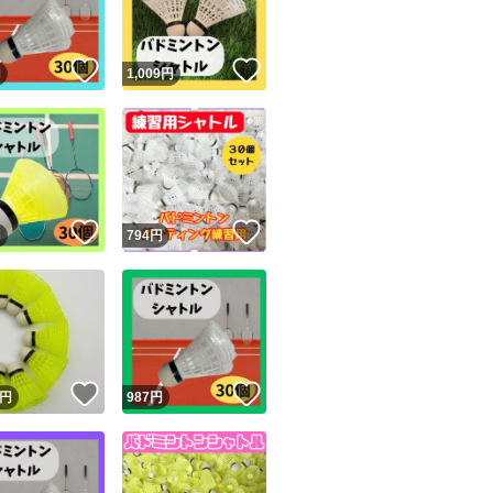
！
いいね！
いいね！
円
1,009
円
！
いいね！
いいね！
円
794
円
！
いいね！
いいね！
円
987
円