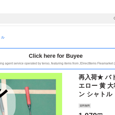
トル
Click here for Buyee
ing agent service operated by tenso, featuring items from JDirectItems Fleamarket 
再入荷★ バ
エロー 黄 
ン シャトル
送料無料