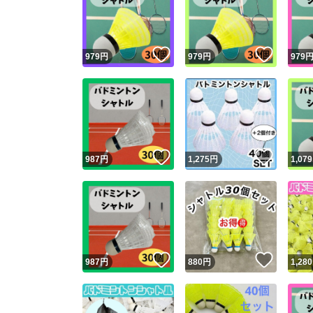
いいね！
いいね
979
円
979
円
979
いいね！
いいね
987
円
1,275
円
1,079
Yaho
安心取引
安心
いいね！
いいね
987
円
880
円
1,280
取引実績
取引