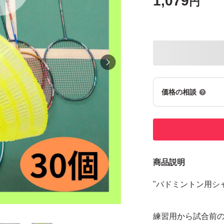
1,079
円
価格の相談
商品説明
"バドミントン用シ
練習用から試合前