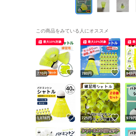
この商品をみている人にオススメ
最大10%対象
最大10%対象
最
いいね！
いいね
770
円
780
円
949
いいね！
いいね
1,078
円
725
円
979