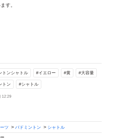
います。
内・屋外どちらの環境でも使いやすいカラー
ントンシャトル
#
イエロー
#
黄
#
大容量
ントン
#
シャトル
トルも、30個セットなら安心。クラブ活動や
12:29
習にぴったり。
ーツ
バドミントン
シャトル
ロン素材または耐久性のある合成素材を採用