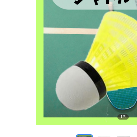
1
/
5