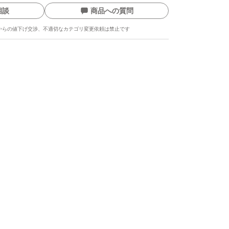
ーブランド品です。下記の点につきまして、あ
相談
商品への質問
うえご購入ください。
からの値下げ交渉、不適切なカテゴリ変更依頼は禁止です
、小さな傷やほつれ、縫製の粗さ、色ムラ、匂
場合がございます。
しておりますが、商品は未使用品です。
、光の加減やモニター環境により色味が異なる
。
で発送するため、シワや折り跡が付く場合がご
う」などのお客様都合による返品・キャンセル
ん。
あった場合は、評価前に必ずご連絡ください。
させていただきます。
ます