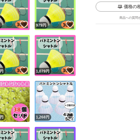
当商品は海外製ノ
価格の
らかじめご了承の
商品への質問
！
いいね！
いいね！
円
979
円
・海外製品のため
いなどが見られる
・撮影のため開封
ユーザーの実績について
・写真と実物では
！
いいね！
いいね！
円
1,079
円
場合がございます
o!フリマが定めた一定の基準を満たしたユーザーにバッジを付与しています
・商品は圧縮梱包
出品者
ざいます。
この商品の情報をコピーします
取引出品者
・「イメージと違
Yahoo!フリマの基準をクリアした安心・安全なユーザーです
はお受けできませ
！
いいね！
いいね！
商品画像の
無断転載は禁止
されています
円
1,268
円
コピーされた情報は
必ずご自身の商品に合わせて編集
してください
・万が一不具合が
コピーは
1商品につき1回
です
誠意を持って対応
実績◯+
このユーザーはYahoo!フリマの取引を完了させた実績があり