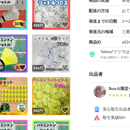
商品の状態
未使
し、繰り返しの使
配送の方法
おて
発送までの日数
1〜
打球感◎
！
いいね！
いいね！
円
899
円
発送元の地域
三重
安定した飛行性能
足できる仕上がり
商品ID
z62
Yahoo!フリ
代金は運営が一旦預か
コスパ重視でたっぷ
！
いいね！
いいね！
円
849
円
人用はもちろん、
出品者
ぞ！
Suu☆限
新品未使用
安心取引出品
！
いいね！
いいね！
円
968
円
【ご購入前に必ず
取引実績50+