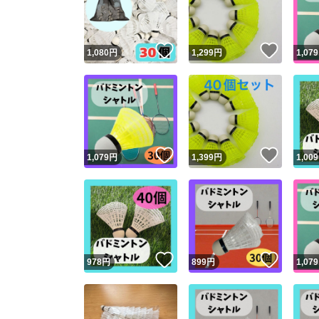
他フ
いいね！
いいね
1,080
円
1,299
円
1,079
スピード
※このバッ
スピ
いいね！
いいね
1,079
円
1,399
円
1,009
スピ
安心
いいね！
いいね
978
円
899
円
1,079