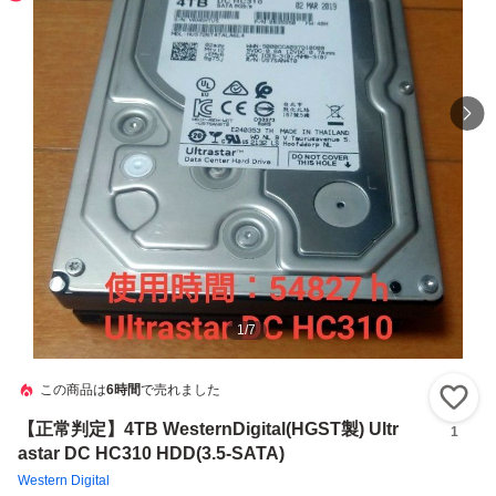
1
/
7
この商品は
6時間
で売れました
い
【正常判定】4TB WesternDigital(HGST製) Ultr
1
astar DC HC310 HDD(3.5‐SATA)
Western Digital