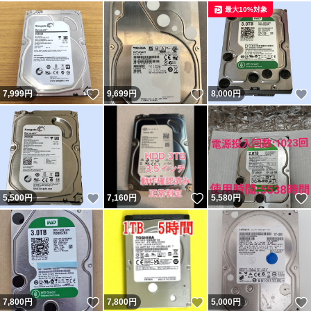
最大10%対象
いいね！
いいね！
7,999
円
9,699
円
8,000
円
いいね！
いいね！
5,500
円
7,160
円
5,580
円
いいね！
いいね！
7,800
円
7,800
円
5,000
円