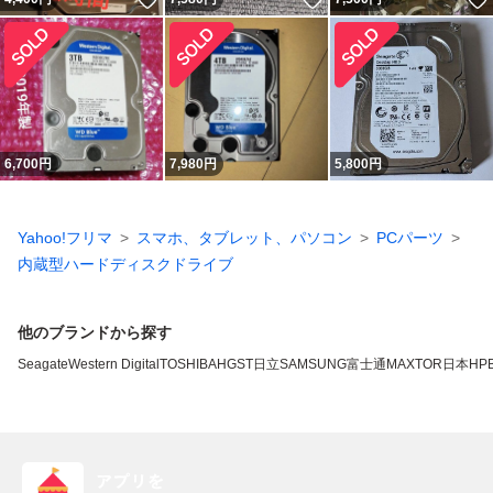
6,700
円
7,980
円
5,800
円
Yahoo!フリマ
スマホ、タブレット、パソコン
PCパーツ
内蔵型ハードディスクドライブ
他のブランドから探す
Seagate
Western Digital
TOSHIBA
HGST
日立
SAMSUNG
富士通
MAXTOR
日本HP