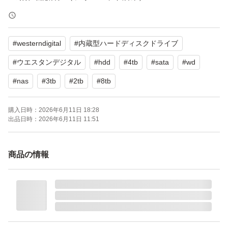
・CrystalDiskinfo正常判定。
・価格の相談には対応しておりません。
#
westerndigital
#
内蔵型ハードディスクドライブ
・使用時間等は若干の変動があるかもしれません。
#
ウエスタンデジタル
#
hdd
#
4tb
#
sata
#
wd
・緩衝材等で梱包し、精密機器・ワレモノ指定の上で宅急
#
nas
#
3tb
#
2tb
#
8tb
便コンパクトにて発送する予定です。
・非喫煙者・ペットなしです。精密機器のため清掃はエア
購入日時：
2026年6月11日 18:28
出品日時：
2026年6月11日 11:51
ダスターで埃を飛ばす程度です。
商品の情報
【注意事項】
・購入者の環境で動作を保証することはできません。また
中古品のため使用に伴う細かなスレ等はご了承ください。
(製造2019/3)
・すり替え防止のため、返品、交換、返金をお受けできな