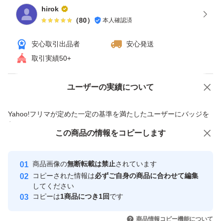
hirok
メーカー：Western Digital (HGST製)
（
80
）
本人確認済
ブランド：WD Ultrastar DC HC310
型番：HUS726T4TALE6L4
安心取引出品者
安心発送
取引実績50+
HDD容量：4000.0 GB
ドライブ回転数：5400rpm
ユーザーの実績について
価格の相談
商品への質問
商品への質問からの値下げ交渉、不適切なカテゴリ変更依頼は禁止です
Yahoo!フリマが定めた一定の基準を満たしたユーザーにバッジを
付与しています
この商品をみている人にオススメ
この商品の情報をコピーします
安心取引出品者
最大10%対象
Yahoo!フリマの基準をクリアした安
安心取引出品者
商品画像の
無断転載は禁止
されています
心・安全なユーザーです
コピーされた情報は
必ずご自身の商品に合わせて編集
取引実績
してください
コピーは
1商品につき1回
です
このユーザーはYahoo!フリマの取
取引実績◯+
いいね！
いいね！
8,900
円
4,600
円
6,990
円
引を完了させた実績があります
商品情報コピー機能について