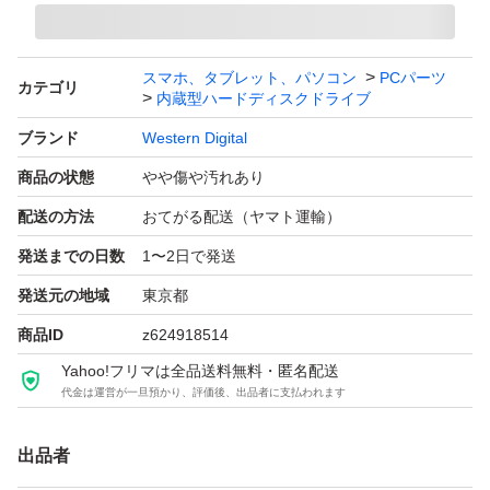
いことをご了解ください。
・起動時、高回転特有の回転音・アクセス音は若干は発生
スマホ、タブレット、パソコン
PCパーツ
カテゴリ
します。ただ、他社と比べると個人的に静かな部類だと思
内蔵型ハードディスクドライブ
います。もちろん問題なく使用できていました。
ブランド
Western Digital
・相性問題なども含め自己責任で対応いただけることを前
商品の状態
やや傷や汚れあり
提で、ご検討ください。
配送の方法
おてがる配送（ヤマト運輸）
発送までの日数
1〜2日で発送
※あくまで中古品であることをご理解いただき、神経質な
発送元の地域
東京都
方はご遠慮ください。
商品ID
z624918514
Yahoo!フリマは全品送料無料・匿名配送
<下記の紹介ページも参考にしてください>
代金は運営が一旦預かり、評価後、出品者に支払われます
https://chimolog.co/bto-hdd-wd-dc-hc310/
出品者
［内蔵HDD/3.5インチ]