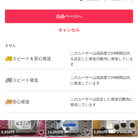
最大10%対象
このユーザーは他フリマサービス
他フリマ実績◯+
出品ページへ
での取引実績があります
キャンセル
スピード&安心発送
いいね！
いいね！
5,990
※このバッジは実績に基づく表示であり、発送を保証しているものではあり
円
7,980
円
5,480
円
ません
最大10%対象
最大10%対象
最大10%対象
このユーザーは高頻度で24時間以内
スピード＆安心発送
＆設定した発送日数内に発送していま
す
このユーザーは高頻度で24時間以内
スピード発送
に発送しています
いいね！
いいね！
7,999
円
4,990
円
7,500
円
最大10%対象
最大10%対象
最大10%対象
このユーザーは設定した発送日数内に
安心発送
発送しています
いいね！
いいね！
6,950
円
14,000
円
5,990
円