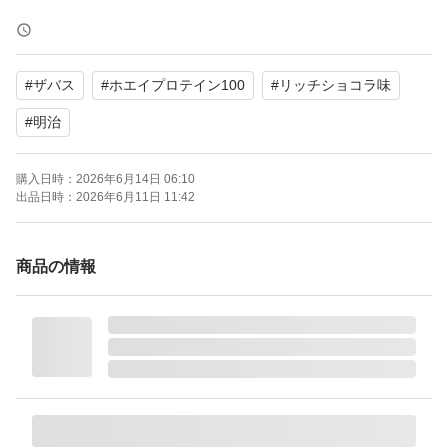
新品未開封品
賞味期限 2027.08月
#
ザバス
#
ホエイプロテイン100
#
リッチショコラ味
簡易的な梱包での発送とさせて頂きます。
#
明治
開封時にカッターやハサミ等を使用されるる場合は、
購入日時：
2026年6月14日 06:10
十分にお気をつけ下さい。
出品日時：
2026年6月11日 11:42
値下げは、致しかねます。
商品の情報
あらかじめご了承下さい。
【ザバス ホエイプロテイン100 リッチショコラ味の商品
詳細】
●水でもしっかりおいしいプロテインです。
●たんぱく原料として吸収が良いホエイプロテインのみを