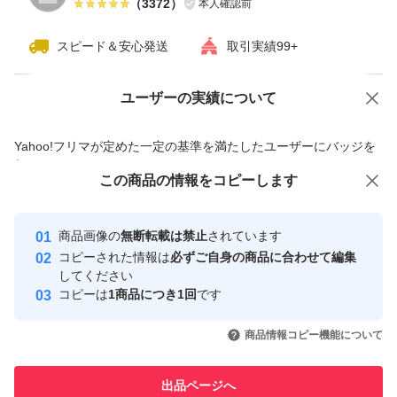
（
3372
）
本人確認前
#明治
スピード＆安心発送
取引実績99+
#ザバス
#明治ザバスホエイプロテイン100リッチショコラ味
ユーザーの実績について
価格の相談
商品への質問
#MeijiSeikaファルマ
商品への質問からの値下げ交渉、不適切なカテゴリ変更依頼は禁止です
Yahoo!フリマが定めた一定の基準を満たしたユーザーにバッジを
5895-60510-2-12
付与しています
この商品をみている人にオススメ
この商品の情報をコピーします
安心取引出品者
最大10%対象
最大10%対象
ザバス ホエイプロテイン100 リッチショコラ味 980g × 1
Yahoo!フリマの基準をクリアした安
安心取引出品者
商品画像の
無断転載は禁止
されています
心・安全なユーザーです
袋
コピーされた情報は
必ずご自身の商品に合わせて編集
取引実績
してください
ブランド：明治 ザバス
コピーは
1商品につき1回
です
プロテイン剤形、タイプ：粉末
このユーザーはYahoo!フリマの取
取引実績◯+
いいね！
いいね！
4,500
円
4,870
円
9,000
円
引を完了させた実績があります
たんぱく質含有率：69.6 %
商品情報コピー機能について
最大10%対象
味：チョコレート味
このユーザーは他フリマサービス
他フリマ実績◯+
出品ページへ
での取引実績があります
容量（g）：980.0 g