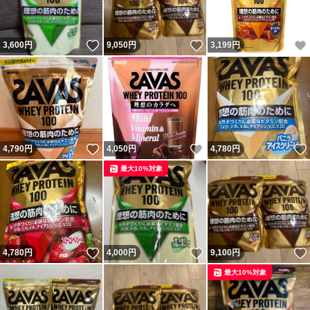
ブランド：明治 ザバス
いいね！
いいね！
3,600
円
9,050
円
3,199
円
いいね！
いいね！
4,790
円
4,050
円
4,780
円
最大10%対象
いいね！
いいね！
4,780
円
4,000
円
9,100
円
最大10%対象