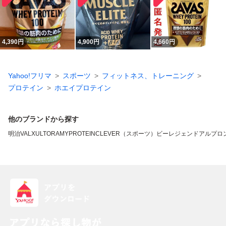
4,390
円
4,900
円
4,660
円
Yahoo!フリマ
スポーツ
フィットネス、トレーニング
プロテイン
ホエイプロテイン
他のブランドから探す
明治
VALX
ULTORA
MYPROTEIN
CLEVER（スポーツ）
ビーレジェンド
アルプロ