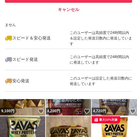
販売単位：1.0 セット
キャンセル
スピード&安心発送
ザバス ホエイプロテイン100 リッチショコラ味 980g
いいね！
いいね！
4,870
※このバッジは実績に基づく表示であり、発送を保証しているものではあり
円
5,000
円
9,000
円
ません
ブランド：明治 ザバス
最大10%対象
最大10%対象
最大10%対象
このユーザーは高頻度で24時間以内
ザバス ホエイプロテイン100 リッチショコラ味 980g
スピード＆安心発送
＆設定した発送日数内に発送していま
す
ブランド：明治 ザバス
ザバス ホエイプロテイン100 リッチショコラ味 980g
このユーザーは高頻度で24時間以内
スピード発送
に発送しています
いいね！
いいね！
9,000
円
9,000
円
9,100
円
ブランド：明治 ザバス
ザバス ホエイプロテイン100 リッチショコラ味 980g
このユーザーは設定した発送日数内に
安心発送
発送しています
ブランド：明治 ザバス
ザバス ホエイプロテイン100 リッチショコラ味 980g
ブランド：明治 ザバス
いいね！
いいね！
9,100
円
4,200
円
4,720
円
ザバス ホエイプロテイン100 リッチショコラ味 980g
最大10%対象
ブランド：明治 ザバス
ザバス ホエイプロテイン100 リッチショコラ味 980g