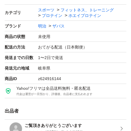
採用しました。
スポーツ
フィットネス、トレーニング
カテゴリ
プロテイン
ホエイプロテイン
●理想的なカラダづくりをサポートします。
●飲みやすいリッチショコラ風味。
ブランド
明治
ザバス
商品の状態
未使用
●召しあがり方
配送の方法
おてがる配送（日本郵便）
召し上がり方(1食分)
発送までの日数
1〜2日で発送
・水または牛乳250mlに付属のスプーン4杯(約28g)を溶か
発送元の地域
岐阜県
す。
商品ID
z624916144
目安：1日2回
Yahoo!フリマは全品送料無料・匿名配送
※水または牛乳に溶かした後は、速やかにお飲みくださ
代金は運営が一旦預かり、評価後、出品者に支払われます
い。
※溶かす飲み物の量は、お好みに応じて調整して下さい。
出品者
ご覧頂きありがとうございます
#明治ザバスホエイプロテイン100