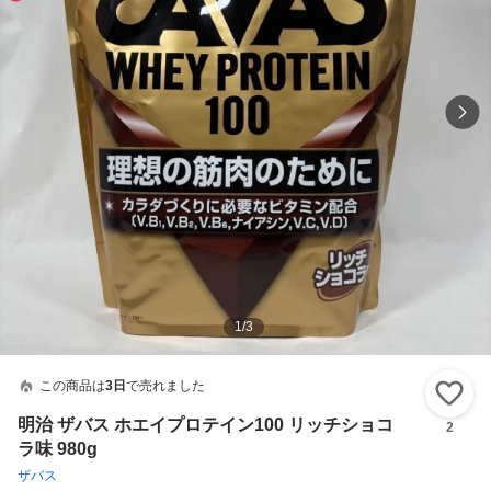
1
/
3
この商品は
3日
で売れました
い
明治 ザバス ホエイプロテイン100 リッチショコ
2
ラ味 980g
ザバス