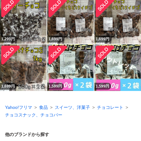
1,299
円
1,699
円
1,699
円
1,699
円
1,599
円
1,599
円
Yahoo!フリマ
食品
スイーツ、洋菓子
チョコレート
チョコスナック、チョコバー
他のブランドから探す