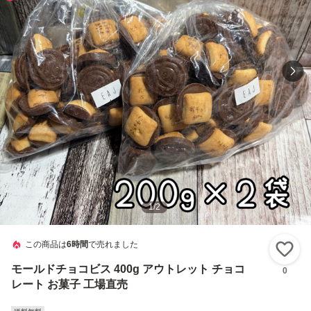
1
/
2
この商品は
6時間
で売れました
い
モールドチョコビス 400g アウトレット チョコ
0
レート お菓子 工場直売