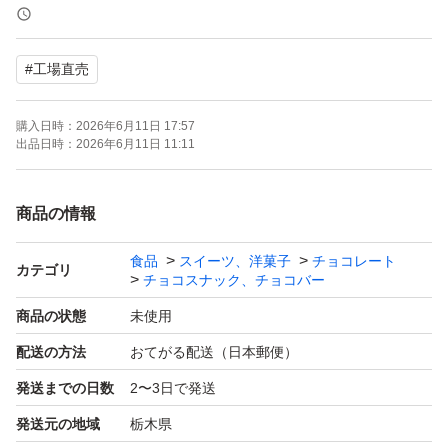
す。
#
工場直売
◎チョコが溶けていたという理由での悪い評価はご遠慮く
ださい！
購入日時：
2026年6月11日 17:57
出品日時：
2026年6月11日 11:11
●チョコレートのアウトレット商品です。最初から欠け割
れ等ありますがお味は美味しいです^_^
商品の情報
※輸送中、さらに割れ欠け発生する可能性もございます。
食品
スイーツ、洋菓子
チョコレート
カテゴリ
チョコスナック、チョコバー
裸品のチョコレート菓子です。
商品の状態
未使用
配送の方法
おてがる配送（日本郵便）
●モールドチョコビス 裸品 200g×2袋
発送までの日数
2〜3日で発送
発送元の地域
栃木県
●賞味期限、原材料等は画像2枚目をご覧ください。