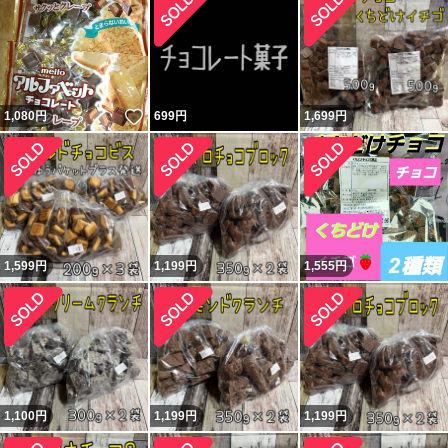
いいね！
1,080
円
699
円
1,699
円
1,599
円
1,199
円
1,555
円
1,100
円
1,199
円
1,199
円