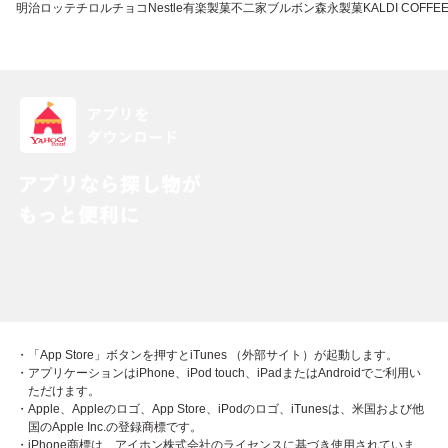
明治
ロッテ
チロルチョコ
Nestle
有楽製菓
不二家
ブルボン
森永製菓
KALDI COFFE
・「App Store」ボタンを押すとiTunes （外部サイト）が起動します。
・アプリケーションはiPhone、iPod touch、iPadまたはAndroidでご利用い
ただけます。
・Apple、Appleのロゴ、App Store、iPodのロゴ、iTunesは、米国および他
国のApple Inc.の登録商標です。
・iPhone商標は、アイホン株式会社のライセンスに基づき使用されていま