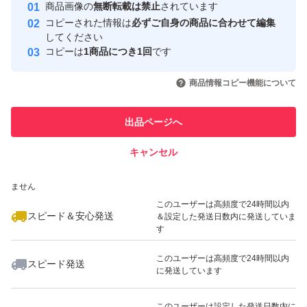
安心取引出品者
商品画像の
無断転載は禁止
されています
心・安全なユーザーです
コピーされた情報は
必ずご自身の商品に合わせて編集
取引実績
してください
コピーは
1商品につき1回
です
このユーザーはYahoo!フリマの取
取引実績◯+
いいね！
いいね！
1,199
円
1,699
円
1,000
円
引を完了させた実績があります
商品情報コピー機能について
最大10%対象
最大10%対象
このユーザーは他フリマサービス
他フリマ実績◯+
出品ページへ
での取引実績があります
キャンセル
スピード&安心発送
いいね！
いいね！
1,100
※このバッジは実績に基づく表示であり、発送を保証しているものではあり
円
1,000
円
1,699
円
ません
このユーザーは高頻度で24時間以内
スピード＆安心発送
＆設定した発送日数内に発送していま
す
このユーザーは高頻度で24時間以内
スピード発送
に発送しています
いいね！
いいね！
1,100
円
1,100
円
1,199
円
最大10%対象
このユーザーは設定した発送日数内に