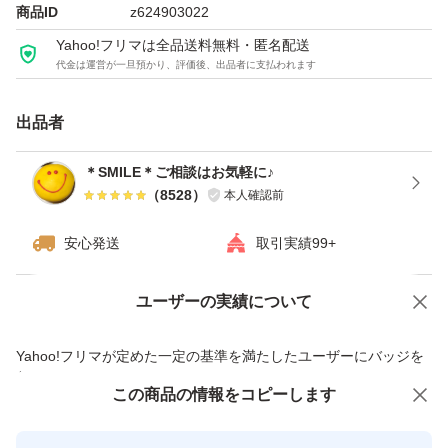
商品ID
z624903022
※ゆうパケット（窓口手渡し）での発送です。厚さがギリ
Yahoo!フリマは全品送料無料・匿名配送
代金は運営が一旦預かり、評価後、出品者に支払われます
ギリのため、緩衝材なし、宅配ビニール袋と封筒での安心
二重梱包となります。
出品者
※他にも、アウトレットお菓子出品しております。
＊SMILE＊ご相談はお気軽に♪
（
8528
）
本人確認前
種類...チョコレート・チョコレート菓子
安心発送
取引実績99+
特徴...アウトレット
ユーザーの実績について
価格の相談
商品への質問
商品への質問からの値下げ交渉、不適切なカテゴリ変更依頼は禁止です
Yahoo!フリマが定めた一定の基準を満たしたユーザーにバッジを
パッケージ...大容量
付与しています
この商品をみている人にオススメ
この商品の情報をコピーします
安心取引出品者
最大10%対象
最大10%対象
Yahoo!フリマの基準をクリアした安