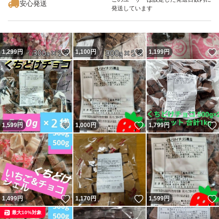
安心発送
発送しています
いいね！
いいね！
1,299
円
1,100
円
1,199
円
いいね！
いいね！
1,599
円
1,000
円
1,799
円
いいね！
いいね！
1,499
円
1,170
円
1,599
円
最大10%対象