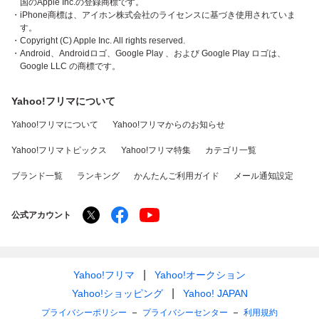
国のApple Inc.の登録商標です。
・iPhone商標は、アイホン株式会社のライセンスに基づき使用されていま
す。
・Copyright (C) Apple Inc. All rights reserved.
・Android、Androidロゴ、Google Play 、および Google Play ロゴは、
Google LLC の商標です。
Yahoo!フリマについて
Yahoo!フリマについて
Yahoo!フリマからのお知らせ
Yahoo!フリマトピックス
Yahoo!フリマ特集
カテゴリ一覧
ブランド一覧
ランキング
かんたんご利用ガイド
メール通知設定
公式アカウント
Yahoo!フリマ
Yahoo!オークション
Yahoo!ショッピング
Yahoo! JAPAN
プライバシーポリシー
プライバシーセンター
利用規約