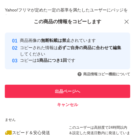
商品への質問からの値下げ交渉、不適切なカテゴリ変更依頼は禁止です
Yahoo!フリマが定めた一定の基準を満たしたユーザーにバッジを
付与しています
この商品をみている人にオススメ
この商品の情報をコピーします
安心取引出品者
最大10%対象
最大10%対象
最大10%対象
Yahoo!フリマの基準をクリアした安
安心取引出品者
商品画像の
無断転載は禁止
されています
心・安全なユーザーです
コピーされた情報は
必ずご自身の商品に合わせて編集
取引実績
してください
コピーは
1商品につき1回
です
このユーザーはYahoo!フリマの取
取引実績◯+
いいね！
いいね！
3,900
円
2,280
円
2,480
円
引を完了させた実績があります
商品情報コピー機能について
最大10%対象
最大10%対象
最大10%対象
このユーザーは他フリマサービス
他フリマ実績◯+
出品ページへ
での取引実績があります
キャンセル
スピード&安心発送
いいね！
いいね！
2,999
※このバッジは実績に基づく表示であり、発送を保証しているものではあり
円
3,780
円
5,480
円
ません
このユーザーは高頻度で24時間以内
スピード＆安心発送
＆設定した発送日数内に発送していま