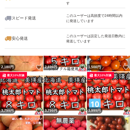
す
このユーザーは高頻度で24時間以内
スピード発送
に発送しています
いいね！
いいね！
2,450
円
3,280
円
2,600
円
このユーザーは設定した発送日数内に
安心発送
発送しています
いいね！
いいね！
2,180
円
2,699
円
1,500
円
最大10%対象
最大10%対象
いいね！
いいね！
3,799
円
3,799
円
3,999
円