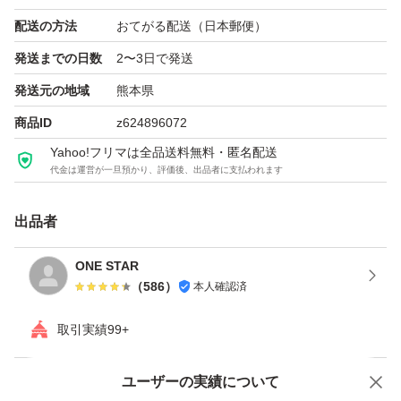
配送の方法
おてがる配送（日本郵便）
発送までの日数
2〜3日で発送
発送元の地域
熊本県
商品ID
z624896072
Yahoo!フリマは全品送料無料・匿名配送
代金は運営が一旦預かり、評価後、出品者に支払われます
出品者
ONE STAR
（
586
）
本人確認済
取引実績99+
ユーザーの実績について
価格の相談
商品への質問