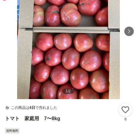
1
/
2
この商品は
4日
で売れました
い
トマト 家庭用 7〜8kg
0
送料無料