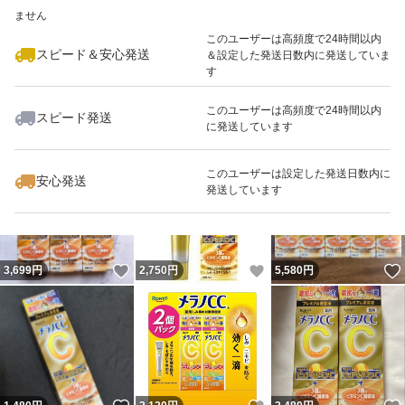
ません
このユーザーは高頻度で24時間以内
スピード＆安心発送
＆設定した発送日数内に発送していま
す
このユーザーは高頻度で24時間以内
スピード発送
に発送しています
いいね！
いいね！
2,480
円
1,480
円
2,480
円
このユーザーは設定した発送日数内に
安心発送
発送しています
いいね！
いいね！
3,699
円
2,750
円
5,580
円