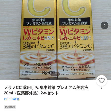
1
/
2
い
メラノCC 薬用しみ 集中対策 プレミアム美容液
2
20ml（医薬部外品）2本セット
ロート製薬
送料無料