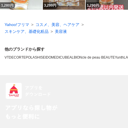
1,280
円
3,299
円
1,290
円
Yahoo!フリマ
コスメ、美容、ヘアケア
スキンケア、基礎化粧品
美容液
他のブランドから探す
VT
DECORTE
POLA
SHISEIDO
MEDICUBE
ALBION
cle de peau BEAUTE
Yunth
L