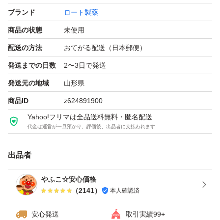
ブランド
ロート製薬
商品の状態
未使用
配送の方法
おてがる配送（日本郵便）
発送までの日数
2〜3日で発送
発送元の地域
山形県
商品ID
z624891900
Yahoo!フリマは全品送料無料・匿名配送
代金は運営が一旦預かり、評価後、出品者に支払われます
出品者
やふこ☆安心価格
（
2141
）
本人確認済
安心発送
取引実績99+