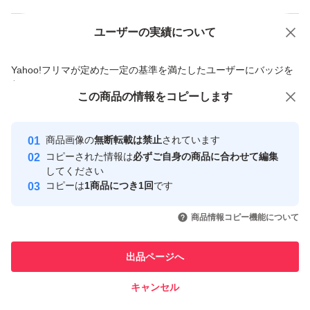
ユーザーの実績について
価格の相談
商品への質問
商品への質問からの値下げ交渉、不適切なカテゴリ変更依頼は禁止です
Yahoo!フリマが定めた一定の基準を満たしたユーザーにバッジを
付与しています
この商品をみている人にオススメ
この商品の情報をコピーします
安心取引出品者
最大10%対象
最大10%対象
最大10%対象
Yahoo!フリマの基準をクリアした安
安心取引出品者
商品画像の
無断転載は禁止
されています
心・安全なユーザーです
コピーされた情報は
必ずご自身の商品に合わせて編集
取引実績
してください
コピーは
1商品につき1回
です
このユーザーはYahoo!フリマの取
取引実績◯+
いいね！
いいね！
2,345
円
2,399
円
1,285
円
引を完了させた実績があります
商品情報コピー機能について
最大10%対象
このユーザーは他フリマサービス
他フリマ実績◯+
出品ページへ
での取引実績があります
キャンセル
スピード&安心発送
いいね！
いいね！
2,350
※このバッジは実績に基づく表示であり、発送を保証しているものではあり
円
1,290
円
1,350
円