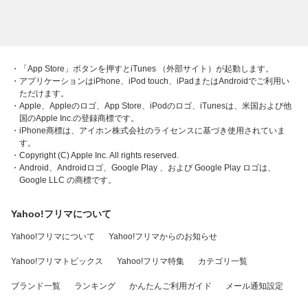
・「App Store」ボタンを押すとiTunes （外部サイト）が起動します。
・アプリケーションはiPhone、iPod touch、iPadまたはAndroidでご利用い
ただけます。
・Apple、Appleのロゴ、App Store、iPodのロゴ、iTunesは、米国および他
国のApple Inc.の登録商標です。
・iPhone商標は、アイホン株式会社のライセンスに基づき使用されていま
す。
・Copyright (C) Apple Inc. All rights reserved.
・Android、Androidロゴ、Google Play 、および Google Play ロゴは、
Google LLC の商標です。
Yahoo!フリマについて
Yahoo!フリマについて
Yahoo!フリマからのお知らせ
Yahoo!フリマトピックス
Yahoo!フリマ特集
カテゴリ一覧
ブランド一覧
ランキング
かんたんご利用ガイド
メール通知設定