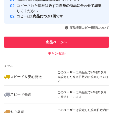
心・安全なユーザーです
コピーされた情報は
必ずご自身の商品に合わせて編集
低糖質
取引実績
してください
おつまみ
コピーは
1商品につき1回
です
このユーザーはYahoo!フリマの取
取引実績◯+
いいね！
いいね！
1,470
円
880
円
1,930
円
お菓子作り
引を完了させた実績があります
商品情報コピー機能について
最大10%対象
最大10%対象
おやつ
このユーザーは他フリマサービス
ダイエット
他フリマ実績◯+
出品ページへ
での取引実績があります
カシューナッツ
キャンセル
スピード&安心発送
くるみ
いいね！
いいね！
2,000
※このバッジは実績に基づく表示であり、発送を保証しているものではあり
円
1,650
円
2,000
円
アーモンド
ません
ピーナッツ
このユーザーは高頻度で24時間以内
スピード＆安心発送
＆設定した発送日数内に発送していま
す
このユーザーは高頻度で24時間以内
スピード発送
に発送しています
いいね！
いいね！
2,000
円
2,000
円
2,000
円
このユーザーは設定した発送日数内に
安心発送