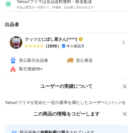
Yahoo!フリマは全品送料無料・匿名配送
代金は運営が一旦預かり、評価後、出品者に支払われます
と、また、健康的な脂質による体の調子を整えることが期
待できます。ただし、高カロリーなため、1日25g～30g程
出品者
度の適量を守ることが重要です。
ナッツとにぼし屋さん(*^^*)
（
2898
）
本人確認済
賞味期限 2027年5月
安心取引出品者
安心発送
●配合率
取引実績99+
ピーナッツ30%
黒大豆30%
ユーザーの実績について
価格の相談
商品への質問
クランベリー15%
商品への質問からの値下げ交渉、不適切なカテゴリ変更依頼は禁止です
Yahoo!フリマが定めた一定の基準を満たしたユーザーにバッジを
レーズン15%
付与しています
アーモンド10%
この商品をみている人にオススメ
この商品の情報をコピーします
安心取引出品者
最大10%対象
最大10%対象
Yahoo!フリマの基準をクリアした安
安心取引出品者
商品画像の
無断転載は禁止
されています
ミックスナッツ