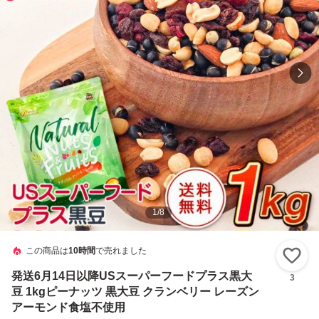
1
/
8
この商品は
10時間
で売れました
い
発送6月14日以降USスーパーフードプラス黒大
3
豆 1kgピーナッツ 黒大豆 クランベリー レーズン
アーモンド食塩不使用