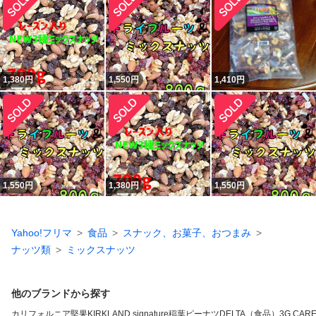
1,380
円
1,550
円
1,410
円
1,550
円
1,380
円
1,550
円
Yahoo!フリマ
食品
スナック、お菓子、おつまみ
ナッツ類
ミックスナッツ
他のブランドから探す
カリフォルニア堅果
KIRKLAND signature
稲葉ピーナツ
DELTA（食品）
3G CAR