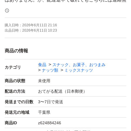
く配達してしまうようです。今後も低価格で販売したいの
で今の梱包は変えないと思います。今まで何百と発送して
購入日時：
2026年6月11日 21:16
このような事を言われたことがありませんでしたが全く無
出品日時：
2026年6月11日 10:23
いとも言えません。
ご理解いただけるかたのご購入をお願いいたします。
商品の情報
食品
スナック、お菓子、おつまみ
☆ナッツは非常食として利用できますが、栄養価が高く、
カテゴリ
ナッツ類
ミックスナッツ
保存性に優れた製品を選ぶことが重要です。非常食用のナ
商品の状態
未使用
ッツは、保存期間が長く、無塩・無油で保存料不使用のも
配送の方法
おてがる配送（日本郵便）
のが理想的です。
発送までの日数
3〜7日で発送
☆ナッツダイエットは、食物繊維による高い満腹感で過食
発送元の地域
千葉県
を防ぎ、血糖値の急上昇を抑えること、そしてビタミンB
商品ID
z624884246
群による代謝促進、血行改善効果で脂肪燃焼を助けるこ