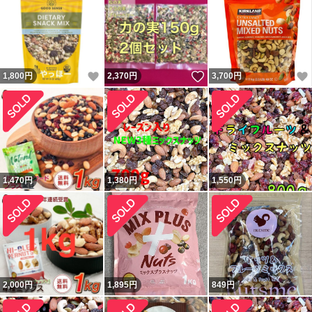
いいね！
いいね！
1,800
円
2,370
円
3,700
円
1,470
円
1,380
円
1,550
円
2,000
円
1,895
円
849
円