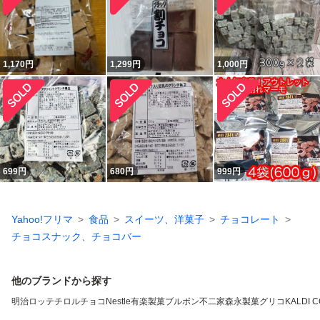
1,170
円
1,299
円
1,000
円
699
円
680
円
999
円
Yahoo!フリマ
食品
スイーツ、洋菓子
チョコレート
チョコスナック、チョコバー
他のブランドから探す
明治
ロッテ
チロルチョコ
Nestle
有楽製菓
ブルボン
不二家
森永製菓
グリコ
KALDI 