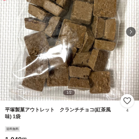
1
/
2
い
平塚製菓アウトレット クランチチョコ(紅茶風
4
味) 1袋
送料無料