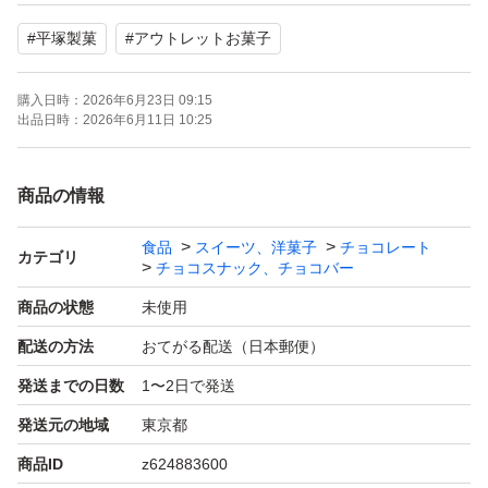
沢山のOEMを手掛けている〝平塚製菓〟のアウトレット
#
平塚製菓
#
アウトレットお菓子
なのでお味は◎
購入日時：
2026年6月23日 09:15
ゆうパケットポストで発送予定です
出品日時：
2026年6月11日 10:25
ポスト投函ですので日当たりの良いポストからの早めの救
出をお願いします
商品の情報
お値下げ交渉はご遠慮下さいませ
食品
スイーツ、洋菓子
チョコレート
アウトレットの為、割れ、かけ、溶け、ソース漏れ等があ
カテゴリ
チョコスナック、チョコバー
りますのでご理解いただける方でお願いします
商品の状態
未使用
配送の方法
おてがる配送（日本郵便）
発送までの日数
1〜2日で発送
発送元の地域
東京都
商品ID
z624883600