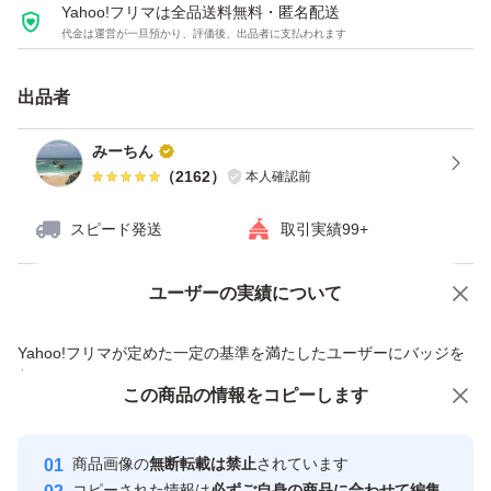
Yahoo!フリマは全品送料無料・匿名配送
代金は運営が一旦預かり、評価後、出品者に支払われます
出品者
みーちん
（
2162
）
本人確認前
スピード発送
取引実績99+
ユーザーの実績について
価格の相談
商品への質問
商品への質問からの値下げ交渉、不適切なカテゴリ変更依頼は禁止です
Yahoo!フリマが定めた一定の基準を満たしたユーザーにバッジを
付与しています
この商品をみている人にオススメ
この商品の情報をコピーします
安心取引出品者
最大10%対象
Yahoo!フリマの基準をクリアした安
安心取引出品者
商品画像の
無断転載は禁止
されています
心・安全なユーザーです
コピーされた情報は
必ずご自身の商品に合わせて編集