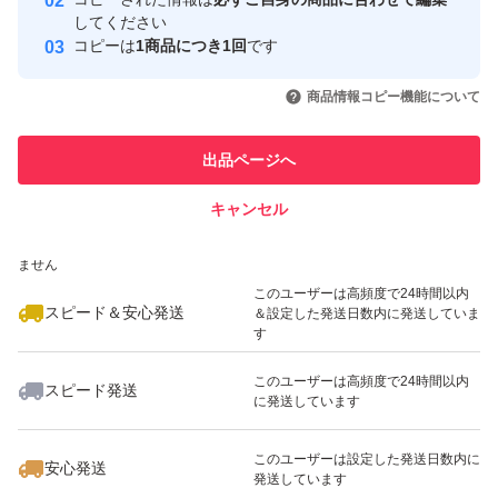
取引実績
してください
コピーは
1商品につき1回
です
このユーザーはYahoo!フリマの取
取引実績◯+
いいね！
いいね！
1,150
円
1,040
円
1,040
円
引を完了させた実績があります
商品情報コピー機能について
最大10%対象
最大10%対象
このユーザーは他フリマサービス
他フリマ実績◯+
出品ページへ
での取引実績があります
キャンセル
スピード&安心発送
いいね！
いいね！
1,100
※このバッジは実績に基づく表示であり、発送を保証しているものではあり
円
1,199
円
1,100
円
ません
最大10%対象
最大10%対象
このユーザーは高頻度で24時間以内
スピード＆安心発送
＆設定した発送日数内に発送していま
す
このユーザーは高頻度で24時間以内
スピード発送
に発送しています
いいね！
いいね！
1,199
円
1,100
円
1,000
円
最大10%対象
最大10%対象
このユーザーは設定した発送日数内に
安心発送
発送しています