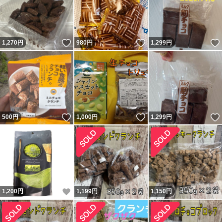
いいね！
いいね！
1,270
円
980
円
1,299
円
いいね！
いいね！
500
円
1,000
円
1,299
円
いいね！
1,200
円
1,199
円
1,150
円