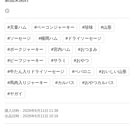
おいしい山形 山形の味
頭付きドライソーセージ
#
天童ハム
#
ベーコンジャーキー
#
珍味
#
山形
カルパス
サラミ
#
ソーセージ
#
楯岡ハム
#
ドライソーセージ
消費量日本一の山形県
#
ポークジャーキー
#
宮内ハム
#
おつまみ
その山形県で昭和46年創業の老舗メーカーが製造。
#
ビーフジャーキー
#
サラミ
#
おやつ
宮内ハム
#
牛たん入りドライソーセージ
#
ペパロニ
#
おいしい山形
ジューシーな味わいが特徴
#
馬肉入りジャーキー
#
カルパス
#
おやつカルパス
素材の旨みを存分に引き立てるため
#
ヤガイ
味付けは最小限！
噛めば噛むほど旨味が感じられ人気商品が沢山
購入日時：
2026年6月11日 11:38
出品日時：
2026年6月11日 10:16
山形で有名な宮内ハムのサラミ。
天然羊腸を使っているので、