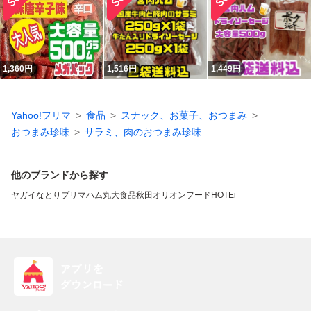
1,360
円
1,516
円
1,449
円
Yahoo!フリマ
食品
スナック、お菓子、おつまみ
おつまみ珍味
サラミ、肉のおつまみ珍味
他のブランドから探す
ヤガイ
なとり
プリマハム
丸大食品
秋田オリオンフード
HOTEi