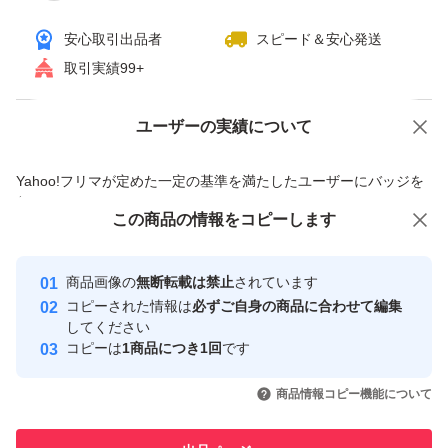
賞味期限たっぷりあります(*^▽^*)
安心取引出品者
スピード＆安心発送
取引実績99+
◎即購入可能です。
ユーザーの実績について
価格の相談
商品への質問
宜しくお願いします。
商品への質問からの値下げ交渉、不適切なカテゴリ変更依頼は禁止です
Yahoo!フリマが定めた一定の基準を満たしたユーザーにバッジを
付与しています
この商品をみている人にオススメ
この商品の情報をコピーします
輸送中にドライソーセージの油が溶け出す場合がございま
安心取引出品者
す。届きましたら、冷蔵庫に入れてくださればおちつい
最大10%対象
最大10%対象
最大10%対象
Yahoo!フリマの基準をクリアした安
安心取引出品者
商品画像の
無断転載は禁止
されています
心・安全なユーザーです
て、パリッとした食感にもどり
コピーされた情報は
必ずご自身の商品に合わせて編集
美味しくいただけます。
取引実績
してください
コピーは
1商品につき1回
です
直射日光および高温多湿の所を避け、常温で保存して下さ
このユーザーはYahoo!フリマの取
取引実績◯+
いいね！
いいね！
1,516
円
2,497
円
1,120
円
い。
引を完了させた実績があります
商品情報コピー機能について
開封されましたら、冷蔵庫で保管して下さい。
このユーザーは他フリマサービス
他フリマ実績◯+