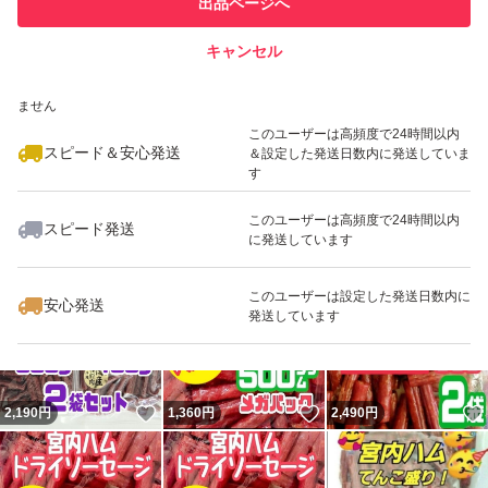
出品ページへ
での取引実績があります
地元山形からヤマト営業所のネコポス(ポスト投函)で発送
キャンセル
スピード&安心発送
させて頂きます。
いいね！
いいね！
1,360
※このバッジは実績に基づく表示であり、発送を保証しているものではあり
円
1,449
円
1,360
円
ません
最大10%対象
このユーザーは高頻度で24時間以内
最安値価格でアップさせて頂いておりますので
スピード＆安心発送
＆設定した発送日数内に発送していま
値下げ交渉はご遠慮願ますm(_ _)m
す
このユーザーは高頻度で24時間以内
スピード発送
に発送しています
#サラミ
いいね！
いいね！
1,360
円
2,490
円
1,070
円
#カルパス
このユーザーは設定した発送日数内に
安心発送
#ドライソーセージ
発送しています
#ビーフジャーキー
#加工肉
いいね！
いいね！
2,190
円
1,360
円
2,490
円
#おいしい山形
#山形名物
#食品