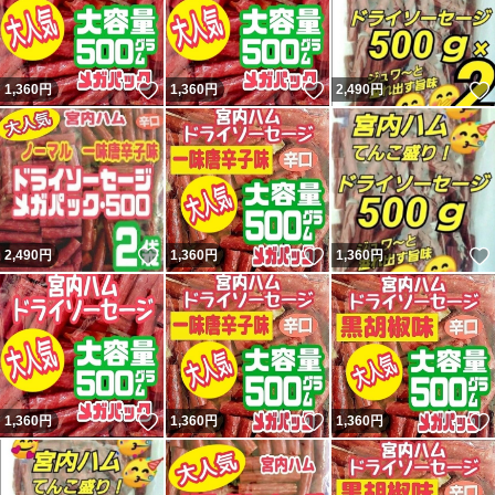
#おつまみ
#保存食
いいね！
いいね！
1,360
円
1,360
円
2,490
円
#宮内ハム
#ケンミンショー
いいね！
いいね！
2,490
円
1,360
円
1,360
円
いいね！
いいね！
1,360
円
1,360
円
1,360
円