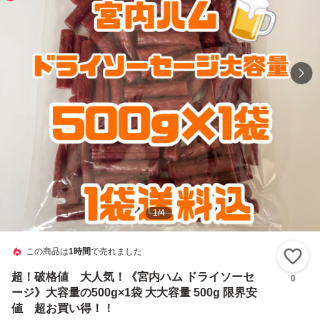
1
/
4
この商品は
1時間
で売れました
い
超！破格値 大人気！《宮内ハム ドライソーセ
0
ージ》大容量の500g×1袋 大大容量 500g 限界安
値 超お買い得！！