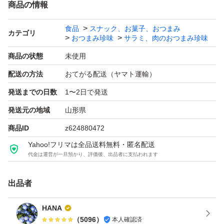
商品の情報
長さにばらつきがあります。また、
食品
スナック、お菓子、おつまみ
本品は無選別品となり、
カテゴリ
おつまみ珍味
サラミ、肉のおつまみ珍味
長いもの短いものなど
商品の状態
未使用
たっぷり入っています
配送の方法
おてがる配送（ヤマト運輸）
食べごたえあります。
発送までの日数
1〜2日で発送
発送元の地域
山形県
☆宮内ハムのドライソーセージ サラミ
大容量500g(大袋)×1袋
商品ID
z624880472
賞味期限2026.09.24
Yahoo!フリマは全品送料無料・匿名配送
代金は運営が一旦預かり、評価後、出品者に支払われます
(こちらは皮のところが少ない品、皮のところが無い品で
す。)
出品者
1袋で500g
HANA
（
5096
）
本人確認済