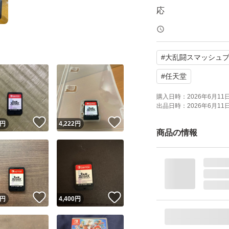
応
amiibo対応：amii
携帯モードプレイ人数
#
大乱闘スマッシュ
本体のみ
#
任天堂
宜しくお願い致し
購入日時：
2026年6月11日 
出品日時：
2026年6月11日 
！
いいね！
いいね！
円
4,222
円
商品の情報
！
いいね！
いいね！
円
4,400
円