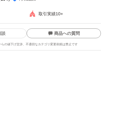
取引実績10+
相談
商品への質問
からの値下げ交渉、不適切なカテゴリ変更依頼は禁止です
ます