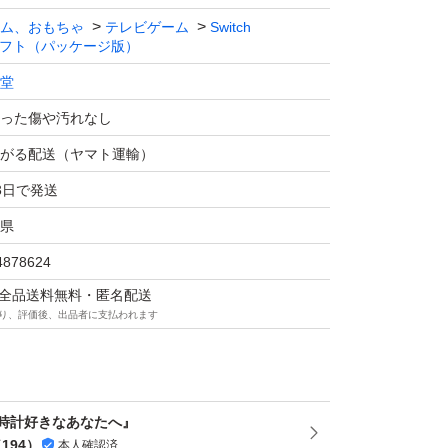
ム、おもちゃ
テレビゲーム
Switch
フト（パッケージ版）
堂
った傷や汚れなし
がる配送（ヤマト運輸）
3日で発送
県
4878624
マは全品送料無料・匿名配送
り、評価後、出品者に支払われます
時計好きなあなたへ』
（
194
）
本人確認済