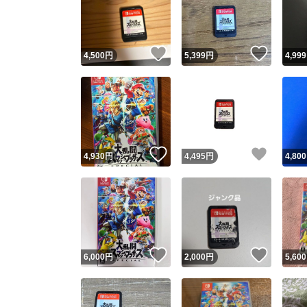
いいね！
いいね
4,500
円
5,399
円
4,999
いいね！
いいね
4,930
円
4,495
円
4,800
Yaho
安心取引
安心
いいね！
いいね
6,000
円
2,000
円
5,600
取引実績
取引