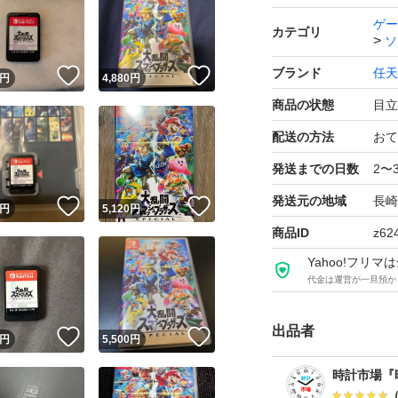
ゲー
カテゴリ
ソ
ブランド
任天
！
いいね！
いいね！
円
4,880
円
商品の状態
目立
配送の方法
おて
発送までの日数
2〜
発送元の地域
長崎
！
いいね！
いいね！
円
5,120
円
商品ID
z62
Yahoo!フリ
代金は運営が一旦預か
出品者
！
いいね！
いいね！
円
5,500
円
時計市場『