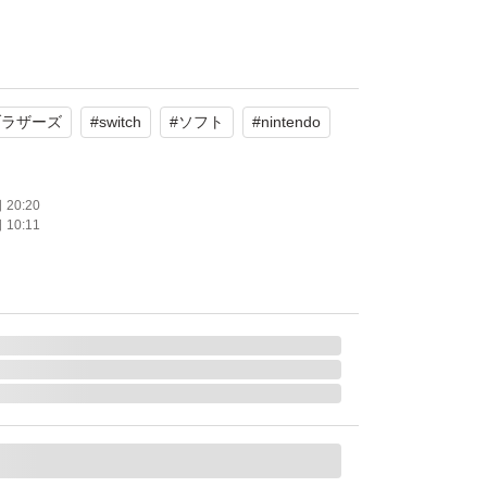
bo対応
：1.0 人
ブラザーズ
#
switch
#
ソフト
#
nintendo
ます。
20:20
10:11