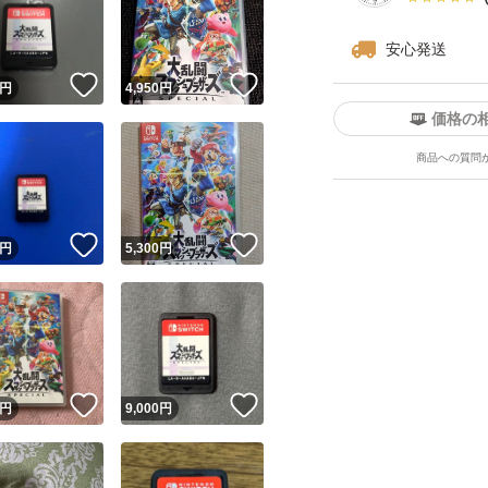
安心発送
！
いいね！
いいね！
円
4,950
円
価格の
商品への質問
ユーザーの実績について
！
いいね！
いいね！
円
5,300
円
o!フリマが定めた一定の基準を満たしたユーザーにバッジを付与しています
出品者
この商品の情報をコピーします
取引出品者
Yahoo!フリマの基準をクリアした安心・安全なユーザーです
！
いいね！
いいね！
商品画像の
無断転載は禁止
されています
円
9,000
円
コピーされた情報は
必ずご自身の商品に合わせて編集
してください
コピーは
1商品につき1回
です
実績◯+
このユーザーはYahoo!フリマの取引を完了させた実績があり