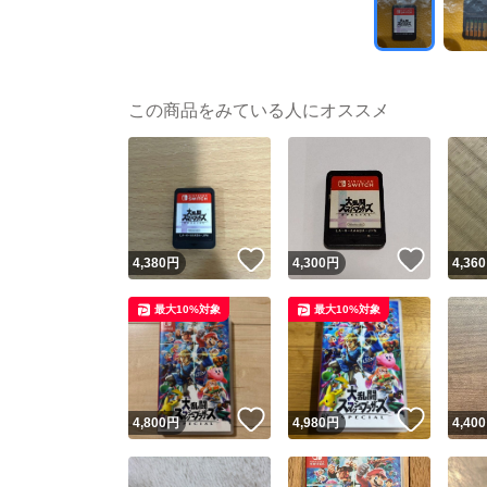
この商品をみている人にオススメ
いいね！
いいね
4,380
円
4,300
円
4,360
最大10%対象
最大10%対象
いいね！
いいね
4,800
円
4,980
円
4,400