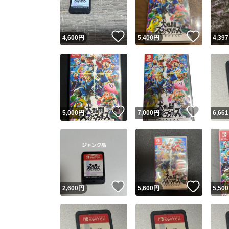
他フ
いいね！
いいね
4,600
円
5,400
円
4,397
スピード
※このバッ
スピ
いいね！
いいね
5,000
円
7,000
円
6,661
スピ
安心
いいね！
いいね
2,600
円
5,600
円
5,500