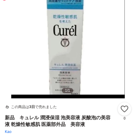
1
/
1
この商品は
3日
で売れました
い
新品 キュレル 潤浸保湿 泡美容液 炭酸泡の美容
0
液 乾燥性敏感肌 医薬部外品 美容液
Kao