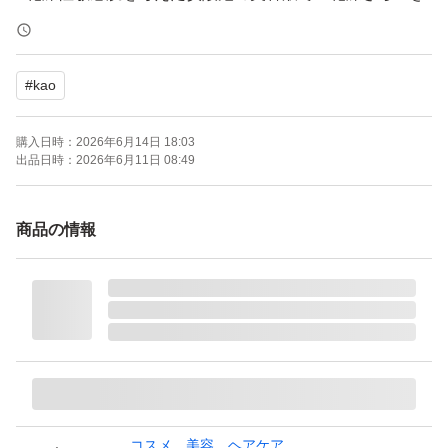
くすみ』を潤いで満たし、くすみが晴れたような明るい潤
い肌へ。
#
kao
●高吸着セラミドケア技術により、セラミドの働きを補
い、潤いを与えます。
購入日時：
2026年6月14日 18:03
●医薬部外品で、肌荒れを防ぐ（消炎剤配合）効果も期待
出品日時：
2026年6月11日 08:49
できます。
商品の情報
花王 キュレル 潤浸保湿 泡美容液
ブランド：Kao
コスメ、美容、ヘアケア