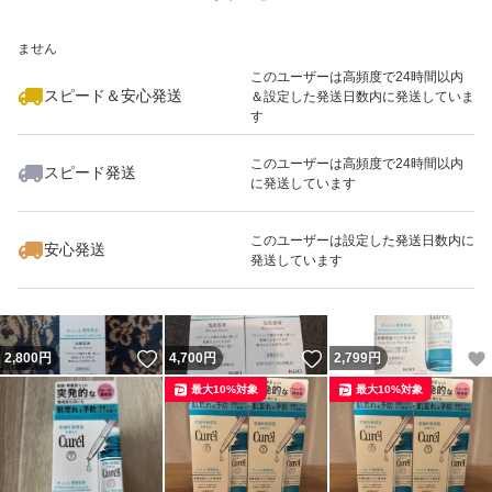
いいね！
いいね！
1,850
※このバッジは実績に基づく表示であり、発送を保証しているものではあり
円
3,000
円
2,000
円
ません
最大10%対象
このユーザーは高頻度で24時間以内
スピード＆安心発送
＆設定した発送日数内に発送していま
す
このユーザーは高頻度で24時間以内
スピード発送
に発送しています
いいね！
いいね！
4,650
円
3,550
円
1,770
円
最大10%対象
このユーザーは設定した発送日数内に
安心発送
発送しています
いいね！
いいね！
2,800
円
4,700
円
2,799
円
最大10%対象
最大10%対象