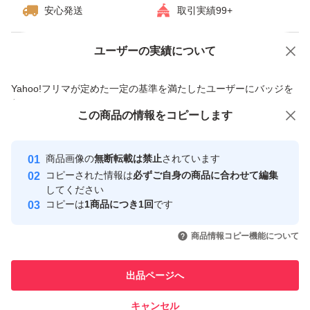
安心発送
取引実績99+
ユーザーの実績について
価格の相談
商品への質問
商品への質問からの値下げ交渉、不適切なカテゴリ変更依頼は禁止です
Yahoo!フリマが定めた一定の基準を満たしたユーザーにバッジを
付与しています
この商品をみている人にオススメ
この商品の情報をコピーします
安心取引出品者
最大10%対象
Yahoo!フリマの基準をクリアした安
安心取引出品者
商品画像の
無断転載は禁止
されています
心・安全なユーザーです
コピーされた情報は
必ずご自身の商品に合わせて編集
取引実績
してください
コピーは
1商品につき1回
です
このユーザーはYahoo!フリマの取
取引実績◯+
いいね！
いいね！
2,780
円
2,699
円
4,800
円
引を完了させた実績があります
商品情報コピー機能について
最大10%対象
最大10%対象
このユーザーは他フリマサービス
他フリマ実績◯+
出品ページへ
での取引実績があります
キャンセル
スピード&安心発送