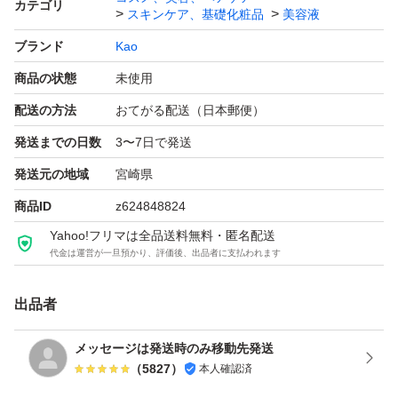
カテゴリ
スキンケア、基礎化粧品
美容液
ブランド
Kao
商品の状態
未使用
配送の方法
おてがる配送（日本郵便）
発送までの日数
3〜7日で発送
発送元の地域
宮崎県
商品ID
z624848824
Yahoo!フリマは全品送料無料・匿名配送
代金は運営が一旦預かり、評価後、出品者に支払われます
出品者
メッセージは発送時のみ移動先発送
（
5827
）
本人確認済