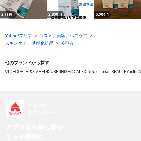
2,799
円
2,800
円
5,000
円
Yahoo!フリマ
コスメ、美容、ヘアケア
スキンケア、基礎化粧品
美容液
他のブランドから探す
VT
DECORTE
POLA
MEDICUBE
SHISEIDO
ALBION
cle de peau BEAUTE
Yunth
L