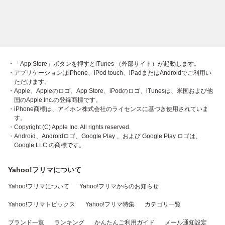
・「App Store」ボタンを押すとiTunes （外部サイト）が起動します。
・アプリケーションはiPhone、iPod touch、iPadまたはAndroidでご利用い
ただけます。
・Apple、Appleのロゴ、App Store、iPodのロゴ、iTunesは、米国および他
国のApple Inc.の登録商標です。
・iPhone商標は、アイホン株式会社のライセンスに基づき使用されていま
す。
・Copyright (C) Apple Inc. All rights reserved.
・Android、Androidロゴ、Google Play 、および Google Play ロゴは、
Google LLC の商標です。
Yahoo!フリマについて
Yahoo!フリマについて
Yahoo!フリマからのお知らせ
Yahoo!フリマトピックス
Yahoo!フリマ特集
カテゴリ一覧
ブランド一覧
ランキング
かんたんご利用ガイド
メール通知設定