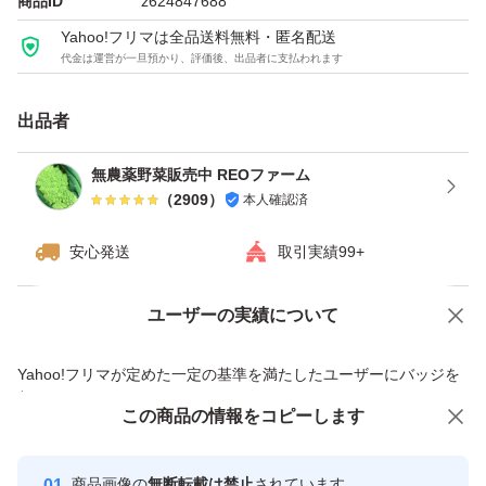
商品ID
z624847688
Yahoo!フリマは全品送料無料・匿名配送
代金は運営が一旦預かり、評価後、出品者に支払われます
出品者
無農薬野菜販売中 REOファーム
（
2909
）
本人確認済
安心発送
取引実績99+
ユーザーの実績について
価格の相談
商品への質問
商品への質問からの値下げ交渉、不適切なカテゴリ変更依頼は禁止です
Yahoo!フリマが定めた一定の基準を満たしたユーザーにバッジを
付与しています
この商品をみている人にオススメ
この商品の情報をコピーします
安心取引出品者
最大10%対象
最大10%対象
最大10%対象
Yahoo!フリマの基準をクリアした安
安心取引出品者
商品画像の
無断転載は禁止
されています