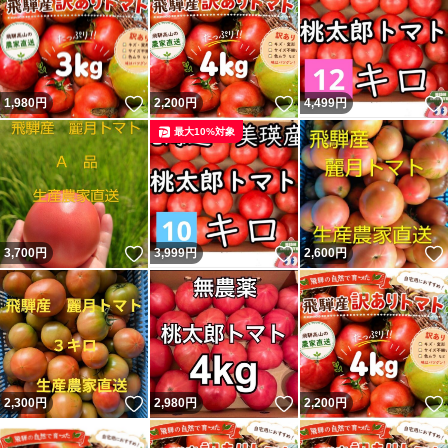
いいね！
いいね！
1,980
円
2,200
円
4,499
円
最大10%対象
いいね！
いいね！
3,700
円
3,999
円
2,600
円
いいね！
いいね！
2,300
円
2,980
円
2,200
円