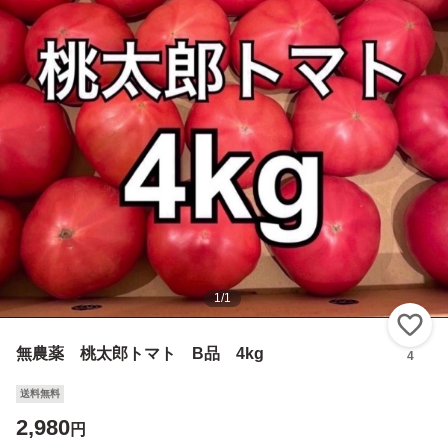
1
/
1
い
無農薬 桃太郎トマト B品 4kg
4
送料無料
2,980
円