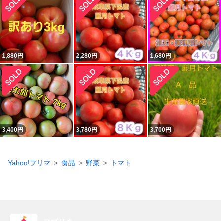
1,880
円
2,280
円
1,680
円
3,400
円
3,780
円
3,700
円
Yahoo!フリマ
食品
野菜
トマト