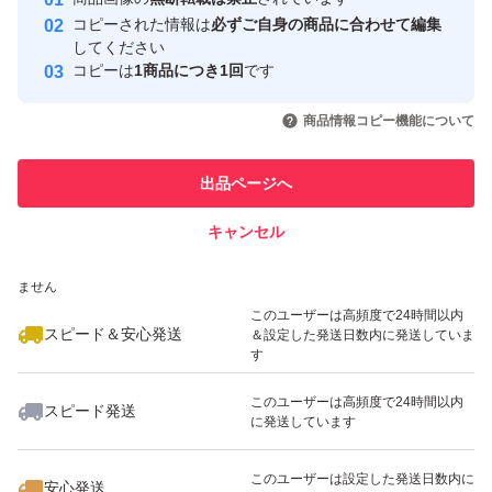
心・安全なユーザーです
コピーされた情報は
必ずご自身の商品に合わせて編集
取引実績
してください
コピーは
1商品につき1回
です
このユーザーはYahoo!フリマの取
取引実績◯+
いいね！
いいね！
3,280
円
3,280
円
3,280
円
引を完了させた実績があります
商品情報コピー機能について
最大10%対象
最大10%対象
最大10%対象
このユーザーは他フリマサービス
他フリマ実績◯+
出品ページへ
での取引実績があります
キャンセル
スピード&安心発送
いいね！
いいね！
3,280
※このバッジは実績に基づく表示であり、発送を保証しているものではあり
円
3,280
円
2,280
円
ません
最大10%対象
最大10%対象
このユーザーは高頻度で24時間以内
スピード＆安心発送
＆設定した発送日数内に発送していま
す
このユーザーは高頻度で24時間以内
スピード発送
に発送しています
いいね！
いいね！
1,680
円
3,499
円
5,480
円
最大10%対象
このユーザーは設定した発送日数内に
安心発送