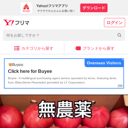
ログイン
カテゴリから探す
ブランドから探す
Overseas Visitors
Click here for Buyee
Buyee - A multilingual purchasing agent service operated by tenso, featuring items
from JDirectItems Fleamarket (provided by LY Corporation)