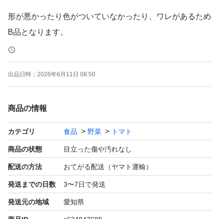
形が悪かったり色がついていなかったり、ワレがあるため
B品となります。
若干柔らかいものもあります。
出品日時：
2026年6月11日 08:50
※画像はイメージです。
商品の情報
クロネコヤマトのおてがる便で発送します。
カテゴリ
食品
野菜
トマト
商品の状態
目立った傷や汚れなし
発送は即日できる場合もありますが、最大3日ほどいただ
配送の方法
おてがる配送（ヤマト運輸）
く場合もあります。
発送までの日数
3〜7日で発送
気になる方は購入前にご確認お願い致します。
発送元の地域
愛知県