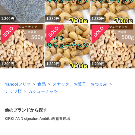
1,200
円
1,380
円
1,380
円
1,299
円
1,380
円
1,299
円
Yahoo!フリマ
食品
スナック、お菓子、おつまみ
ナッツ類
カシューナッツ
他のブランドから探す
KIRKLAND signature
Ambika
近藤養蜂場