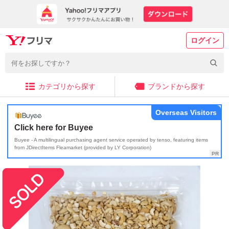
ログイン
カテゴリから探す
ブランドから探す
Overseas Visitors
Click here for Buyee
Buyee - A multilingual purchasing agent service operated by tenso, featuring items
from JDirectItems Fleamarket (provided by LY Corporation)