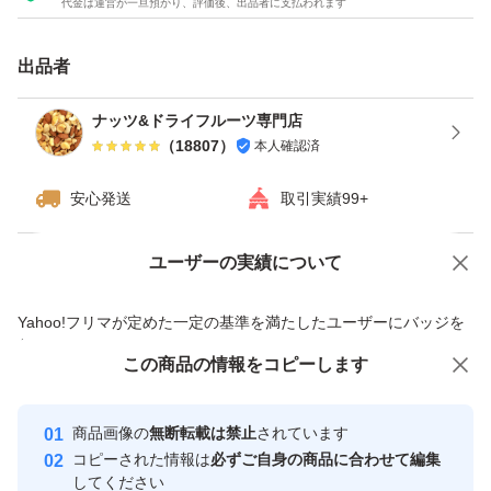
代金は運営が一旦預かり、評価後、出品者に支払われます
ダイエット
カシューナッツ
出品者
うす塩
ナッツ&ドライフルーツ専門店
（
18807
）
本人確認済
種類ミックスナッツ
安心発送
取引実績99+
ユーザーの実績について
価格の相談
商品への質問
商品への質問からの値下げ交渉、不適切なカテゴリ変更依頼は禁止です
Yahoo!フリマが定めた一定の基準を満たしたユーザーにバッジを
付与しています
この商品をみている人にオススメ
この商品の情報をコピーします
安心取引出品者
最大10%対象
Yahoo!フリマの基準をクリアした安
安心取引出品者
商品画像の
無断転載は禁止
されています
心・安全なユーザーです
コピーされた情報は
必ずご自身の商品に合わせて編集
取引実績
してください