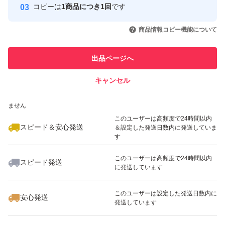
コピーは
1商品につき1回
です
このユーザーはYahoo!フリマの取
取引実績◯+
いいね！
いいね！
2,080
円
1,280
円
1,755
円
引を完了させた実績があります
商品情報コピー機能について
最大10%対象
このユーザーは他フリマサービス
他フリマ実績◯+
出品ページへ
での取引実績があります
キャンセル
スピード&安心発送
いいね！
いいね！
1,299
※このバッジは実績に基づく表示であり、発送を保証しているものではあり
円
1,450
円
1,280
円
ません
最大10%対象
最大10%対象
最大10%対象
このユーザーは高頻度で24時間以内
スピード＆安心発送
＆設定した発送日数内に発送していま
す
このユーザーは高頻度で24時間以内
スピード発送
に発送しています
いいね！
いいね！
700
円
700
円
2,000
円
最大10%対象
このユーザーは設定した発送日数内に
安心発送
発送しています