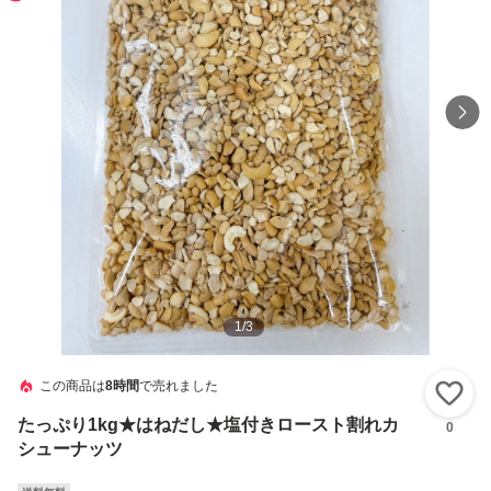
1
/
3
この商品は
8時間
で売れました
い
たっぷり1kg★はねだし★塩付きロースト割れカ
0
シューナッツ