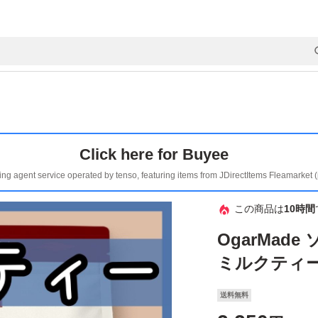
Click here for Buyee
ing agent service operated by tenso, featuring items from JDirectItems Fleamarket 
この商品は
10時間
OgarMad
ミルクティー 
送料無料