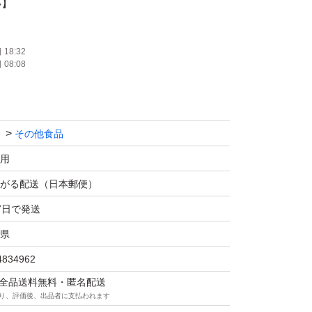
い】
にご注意ください
ン等の相談は質問からどうぞ
18:32
08:08
Made（オーガーメイド）
その他食品
ロテイン
用
3
がる配送（日本郵便）
袋内）
7日で発送
県
4834962
マは全品送料無料・匿名配送
り、評価後、出品者に支払われます