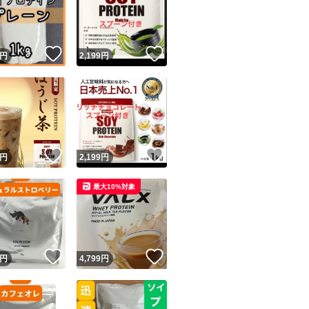
！
いいね！
いいね！
円
2,199
円
ユーザーの実績について
！
いいね！
いいね！
円
2,199
円
o!フリマが定めた一定の基準を満たしたユーザーにバッジを付与しています
最大10%対象
出品者
この商品の情報をコピーします
取引出品者
Yahoo!フリマの基準をクリアした安心・安全なユーザーです
！
いいね！
いいね！
商品画像の
無断転載は禁止
されています
円
4,799
円
コピーされた情報は
必ずご自身の商品に合わせて編集
してください
コピーは
1商品につき1回
です
実績◯+
このユーザーはYahoo!フリマの取引を完了させた実績があり