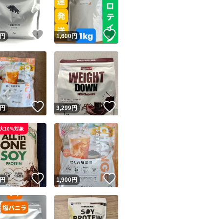
商品情報コピー機
リマ実績◯+
このユーザーは他フリマサービスでの取引実績があります
！
いいね！
いいね！
円
1,600
円
出品ページへ
&安心発送
キャンセル
ジは実績に基づく表示であり、発送を保証しているものではありません
このユーザーは高頻度で24時間以内＆設定した発送日数内に
ード＆安心発送
ます
！
いいね！
いいね！
円
3,299
円
ード発送
このユーザーは高頻度で24時間以内に発送しています
大10%対象
発送
このユーザーは設定した発送日数内に発送しています
！
いいね！
いいね！
円
1,900
円