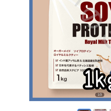
1
/
3