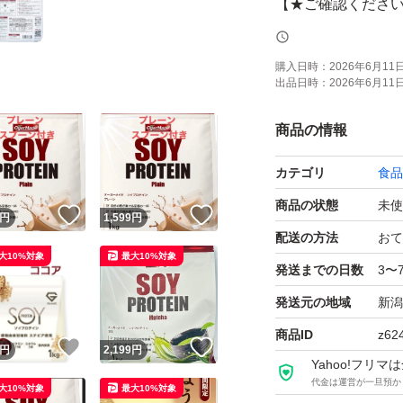
【★ご確認くださ
・開封時の粉漏れ
・再出品やクーポ
購入日時：
2026年6月11日 
出品日時：
2026年6月11日 
【商品情報】
商品の情報
ブランド：Ogar
カテゴリ
食品
商 品 ：ソイプ
容 量 ：1kg
商品の状態
未使
！
いいね！
いいね！
円
1,599
円
賞味期限：2028.0
配送の方法
おて
大10%対象
最大10%対象
スプーン：付属（
発送までの日数
3〜
発送元の地域
新潟
商品ID
z62
！
いいね！
いいね！
円
2,199
円
Yahoo!フリ
代金は運営が一旦預か
大10%対象
最大10%対象