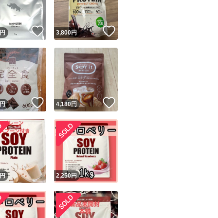
！
いいね！
いいね！
円
3,800
円
！
いいね！
いいね！
円
4,180
円
円
2,250
円