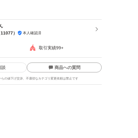
ん
（
11077
）
本人確認済
取引実績99+
相談
商品への質問
からの値下げ交渉、不適切なカテゴリ変更依頼は禁止です