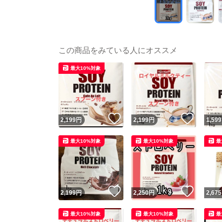
この商品をみている人にオススメ
最大10%対象
いいね！
いいね
2,199
円
2,199
円
1,599
最大10%対象
最大10%対象
最
いいね！
いいね
2,199
円
2,250
円
2,675
最大10%対象
最大10%対象
最