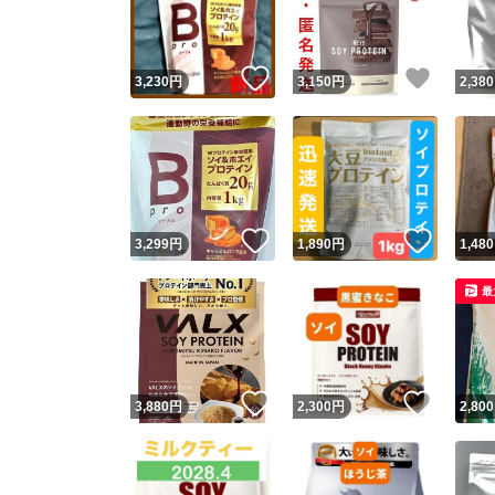
他フ
いいね！
いいね
3,230
円
3,150
円
2,380
スピード
※このバッ
スピ
いいね！
いいね
3,299
円
1,890
円
1,480
スピ
最
安心
いいね！
いいね
3,880
円
2,300
円
2,800