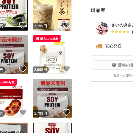
出品者
！
いいね！
いいね！
さいのきさ
円
2,199
円
最大10%対象
安心発送
価格の
！
いいね！
いいね！
円
2,695
円
商品への質問
大10%対象
！
いいね！
いいね！
円
1,799
円