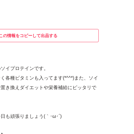
この情報をコピーして出品する
のソイプロテインです。
く各種ビタミンも入ってます(*^^*)また、ソイ
で置き換えダイエットや栄養補給にピッタリで
も頑張りましょう(｀･ω･´)