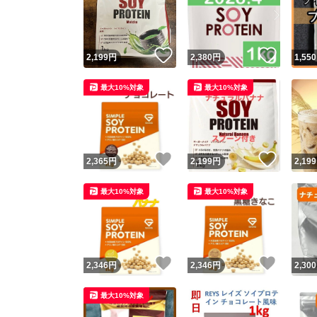
いいね！
いいね
2,199
円
2,380
円
1,550
最大10%対象
最大10%対象
いいね！
いいね
2,365
円
2,199
円
2,199
Yaho
最大10%対象
最大10%対象
安心取引
安心
いいね！
いいね
2,346
円
2,346
円
2,300
取引実績
最大10%対象
取引