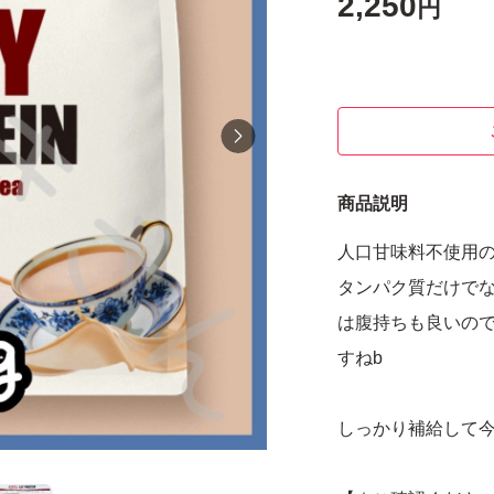
2,250
円
商品説明
人口甘味料不使用
タンパク質だけでな
は腹持ちも良いの
すねb
しっかり補給して今日