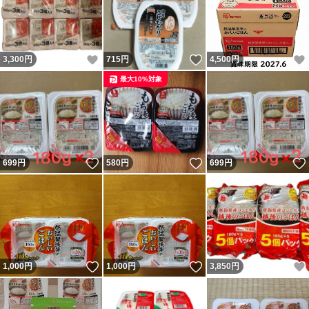
いいね！
いいね！
3,300
円
715
円
4,500
円
最大10%対象
いいね！
いいね！
699
円
580
円
699
円
いいね！
いいね！
1,000
円
1,000
円
3,850
円