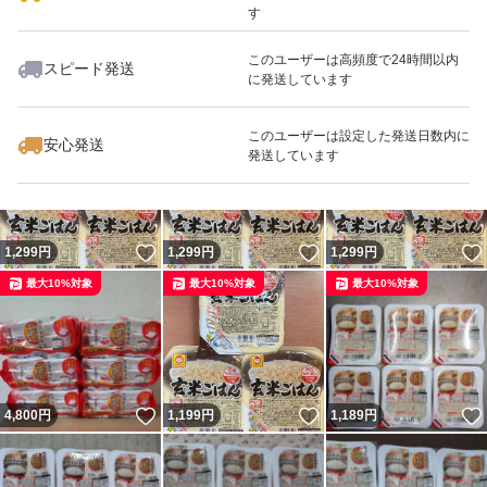
す
このユーザーは高頻度で24時間以内
スピード発送
に発送しています
いいね！
いいね！
1,300
円
1,299
円
1,299
円
最大10%対象
最大10%対象
最大10%対象
このユーザーは設定した発送日数内に
安心発送
発送しています
いいね！
いいね！
1,299
円
1,299
円
1,299
円
最大10%対象
最大10%対象
最大10%対象
いいね！
いいね！
4,800
円
1,199
円
1,189
円