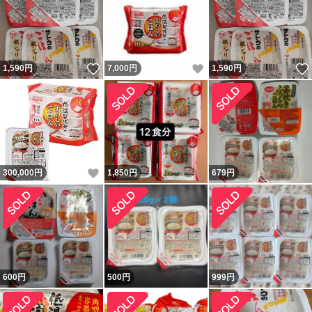
いいね！
いいね！
1,590
円
7,000
円
1,590
円
いいね！
300,000
円
1,850
円
679
円
600
円
500
円
999
円