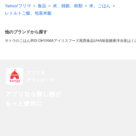
Yahoo!フリマ
食品
米、雑穀、粉類
米、ごはん
レトルトご飯、包装米飯
他のブランドから探す
サトウのごはん
IRIS OHYAMA
アイリスフーズ
尾西食品
UHA味覚糖
東洋水産
はく