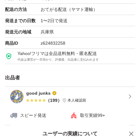
アイリスオーヤマ 低温製法米のおいしいごはん 国産米 15
配送の方法
おてがる配送（ヤマト運輸）
0g 6個パック
発送までの日数
1〜2日で発送
ブランド：IRIS OHYAMA 低温製法米のおいしいごはん
発送元の地域
兵庫県
商品ID
z624832258
Yahoo!フリマは全品送料無料・匿名配送
代金は運営が一旦預かり、評価後、出品者に支払われます
出品者
good junks
（
199
）
本人確認前
スピード発送
取引実績99+
ユーザーの実績について
価格の相談
商品への質問