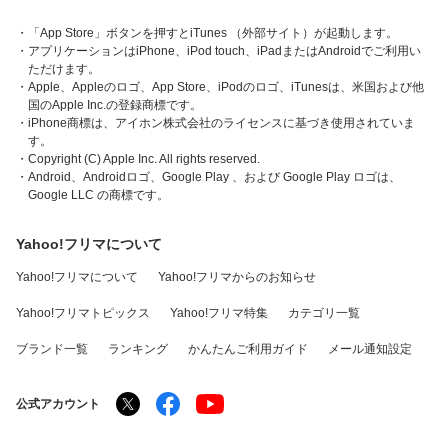
・「App Store」ボタンを押すとiTunes （外部サイト）が起動します。
・アプリケーションはiPhone、iPod touch、iPadまたはAndroidでご利用い
ただけます。
・Apple、Appleのロゴ、App Store、iPodのロゴ、iTunesは、米国および他
国のApple Inc.の登録商標です。
・iPhone商標は、アイホン株式会社のライセンスに基づき使用されていま
す。
・Copyright (C) Apple Inc. All rights reserved.
・Android、Androidロゴ、Google Play 、および Google Play ロゴは、
Google LLC の商標です。
Yahoo!フリマについて
Yahoo!フリマについて
Yahoo!フリマからのお知らせ
Yahoo!フリマトピックス
Yahoo!フリマ特集
カテゴリ一覧
ブランド一覧
ランキング
かんたんご利用ガイド
メール通知設定
公式アカウント