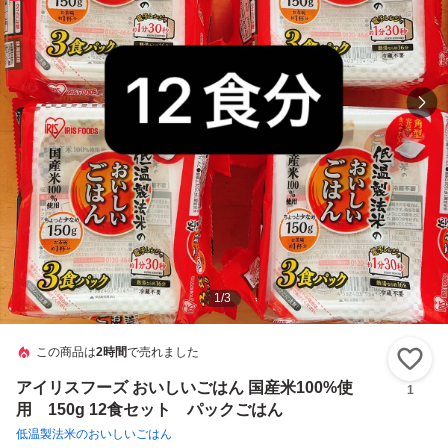
1
/
3
この商品は
2時間
で売れました
い
アイリスフーズ おいしいごはん 国産米100%使
1
用 150g 12食セット パックごはん
低温製法米のおいしいごはん