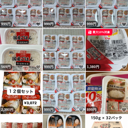
いいね！
いいね！
999
円
999
円
999
円
最大10%対象
いいね！
いいね！
569
円
999
円
1,380
円
いいね！
いいね！
2,390
円
999
円
899
円