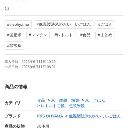
ご質問は購入前にお願いします。
#
irisohyama
#
低温製法米のおいしいごはん
#
ごはん
自宅保管品。
喫煙者、ペットなし。
#
国産米
#
レンチン
#
レトルト
#
食品
#
まとめ
上記の件をご理解頂ける方のみのご購入でお願いします。
#
非常食
素人検品ですので、見落としがあるかもしれません。
細かいことが気になる方、神経質な方はご遠慮ください。
購入日時：
2026年6月11日 10:16
出品日時：
2026年6月11日 08:01
評価の低い方、マナーのない方、ルーズな方はお断り致し
ます。
商品の情報
発送後の不良、破損、紛失などに関しては、一切責任を負
いませんので、ご了承下さい。
食品
米、雑穀、粉類
米、ごはん
カテゴリ
レトルトご飯、包装米飯
返品、返金なども受け付けておりません。
ブランド
IRIS OHYAMA
低温製法米のおいしいごはん
簡易包装で発送します。
商品の状態
未使用