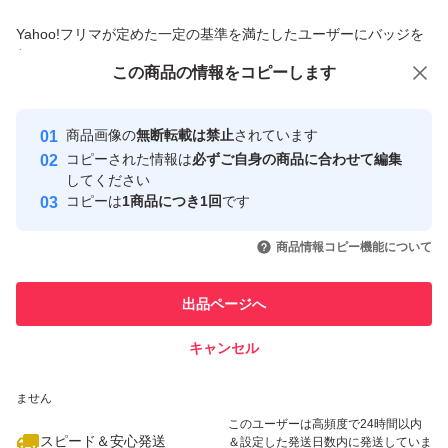
商品への質問からの値下げ交渉、不適切なカテゴリ変更依頼は禁止です
Yahoo!フリマが定めた一定の基準を満たしたユーザーにバッジを
付与しています
この商品をみている人にオススメ
この商品の情報をコピーします
安心取引出品者
最大10%対象
最大10%対象
最大10%対象
Yahoo!フリマの基準をクリアした安
安心取引出品者
商品画像の
無断転載は禁止
されています
心・安全なユーザーです
コピーされた情報は
必ずご自身の商品に合わせて編集
取引実績
してください
コピーは
1商品につき1回
です
このユーザーはYahoo!フリマの取
取引実績◯+
いいね！
いいね！
2,980
円
3,000
円
999
円
引を完了させた実績があります
商品情報コピー機能について
最大10%対象
最大10%対象
最大10%対象
このユーザーは他フリマサービス
他フリマ実績◯+
出品ページへ
での取引実績があります
キャンセル
スピード&安心発送
いいね！
いいね！
2,900
※このバッジは実績に基づく表示であり、発送を保証しているものではあり
円
999
円
1,300
円
ません
最大10%対象
最大10%対象
最大10%対象
このユーザーは高頻度で24時間以内
スピード＆安心発送
＆設定した発送日数内に発送していま