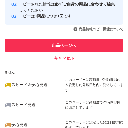
コピーされた情報は
必ずご自身の商品に合わせて編集
取引実績
してください
コピーは
1商品につき1回
です
このユーザーはYahoo!フリマの取
取引実績◯+
いいね！
いいね！
1,100
円
1,100
円
1,100
円
引を完了させた実績があります
商品情報コピー機能について
このユーザーは他フリマサービス
他フリマ実績◯+
出品ページへ
での取引実績があります
キャンセル
スピード&安心発送
いいね！
いいね！
1,280
※このバッジは実績に基づく表示であり、発送を保証しているものではあり
円
1,000
円
1,000
円
ません
このユーザーは高頻度で24時間以内
スピード＆安心発送
＆設定した発送日数内に発送していま
す
このユーザーは高頻度で24時間以内
スピード発送
に発送しています
いいね！
いいね！
1,099
円
1,280
円
1,099
円
このユーザーは設定した発送日数内に
安心発送
発送しています