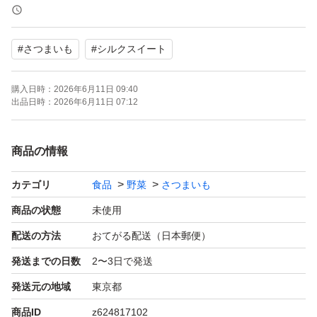
常温で発送致します、輸送中での商品の擦れや折れる、カ
#
さつまいも
#
シルクスイート
ビなどの可能性がありますのでご理解の上、購入下さい。
購入日時：
2026年6月11日 09:40
配送時のトラブルに関してのクレーム、悪評価は受け付け
出品日時：
2026年6月11日 07:12
ておりません。返品やキャンセルはできませんので、ご理
商品の情報
カテゴリ
食品
野菜
さつまいも
商品の状態
未使用
配送の方法
おてがる配送（日本郵便）
発送までの日数
2〜3日で発送
発送元の地域
東京都
商品ID
z624817102