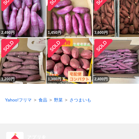
2,490
円
1,450
円
3,600
円
1,200
円
1,300
円
2,400
円
Yahoo!フリマ
食品
野菜
さつまいも