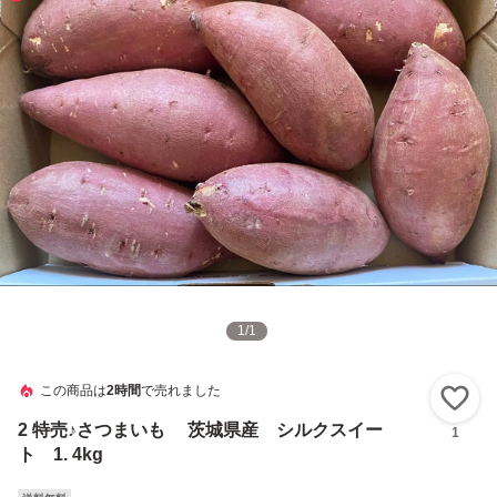
1
/
1
この商品は
2時間
で売れました
い
2 特売♪さつまいも 茨城県産 シルクスイー
1
ト 1. 4kg