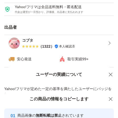
Yahoo!フリマは全品送料無料・匿名配送
代金は運営が一旦預かり、評価後、出品者に支払われます
出品者
コブタ
（
1322
）
本人確認済
安心発送
取引実績99+
ユーザーの実績について
価格の相談
商品への質問
商品への質問からの値下げ交渉、不適切なカテゴリ変更依頼は禁止です
Yahoo!フリマが定めた一定の基準を満たしたユーザーにバッジを
付与しています
この商品をみている人にオススメ
この商品の情報をコピーします
安心取引出品者
Yahoo!フリマの基準をクリアした安
安心取引出品者
商品画像の
無断転載は禁止
されています
心・安全なユーザーです