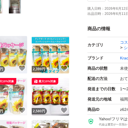
購入日時：
2026年6月12日 
出品日時：
2026年6月11日 
商品の情報
コス
カテゴリ
シ
ブランド
Krac
！
いいね！
いいね！
商品の状態
未使
円
2,399
円
配送の方法
おて
大10%対象
最大10%対象
発送までの日数
1〜
発送元の地域
福岡
商品ID
z62
！
いいね！
いいね！
円
2,580
円
Yahoo!フリ
代金は運営が一旦預か