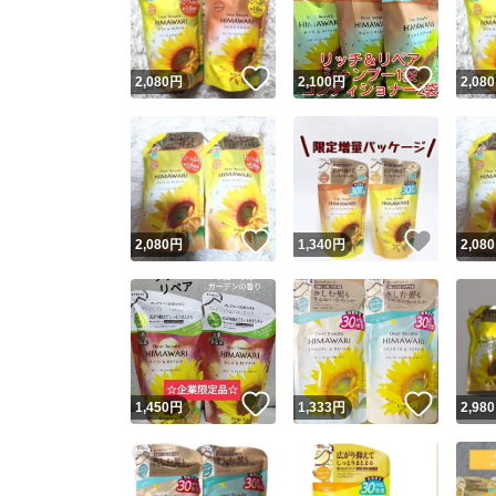
他フ
いいね！
いいね
2,080
円
2,100
円
2,080
スピード
※このバッ
スピ
いいね！
いいね
2,080
円
1,340
円
2,080
スピ
安心
いいね！
いいね
1,450
円
1,333
円
2,980