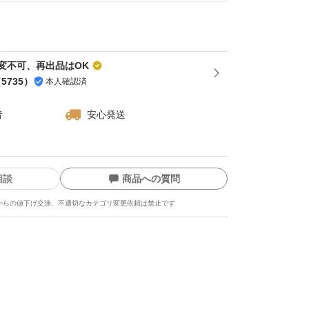
変不可、再出品はOK
（
5735
）
本人確認済
者
安心発送
相談
商品への質問
からの値下げ交渉、不適切なカテゴリ変更依頼は禁止です