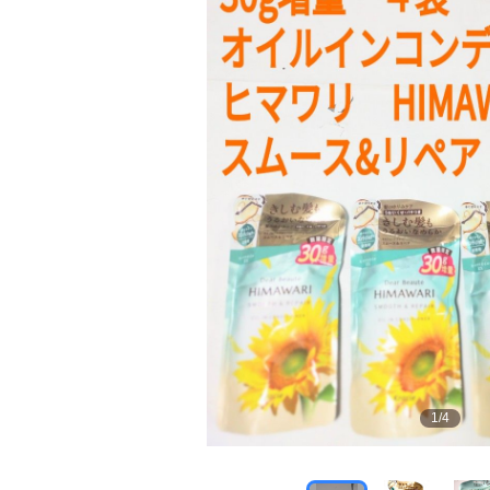
1
/
4