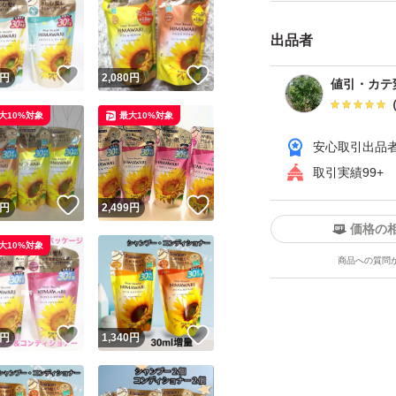
出品者
！
いいね！
いいね！
円
2,080
円
値引・カテ
大10%対象
最大10%対象
安心取引出品
取引実績99+
！
いいね！
いいね！
円
2,499
円
価格の
大10%対象
商品への質問
！
いいね！
いいね！
円
1,340
円