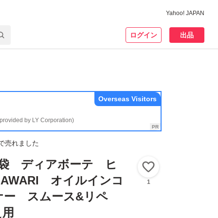
Yahoo! JAPAN
ログイン
出品
Overseas Visitors
(provided by LY Corporation)
で売れました
４袋 ディアボーテ ヒ
いいね！
MAWARI オイルインコ
1
ナー スムース&リペ
え用