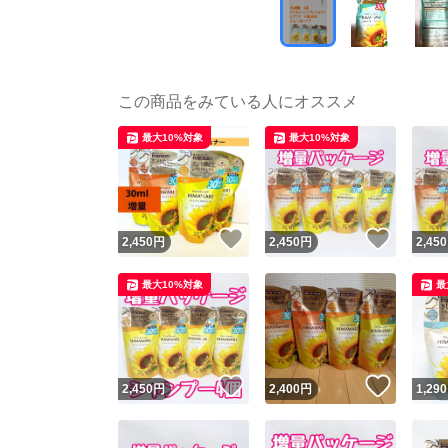
この商品をみている人にオススメ
最大10%対象
最大10%対象
いいね！
いいね
2,450
円
2,450
円
2,450
最大10%対象
最
いいね！
いいね
2,450
円
2,400
円
1,290