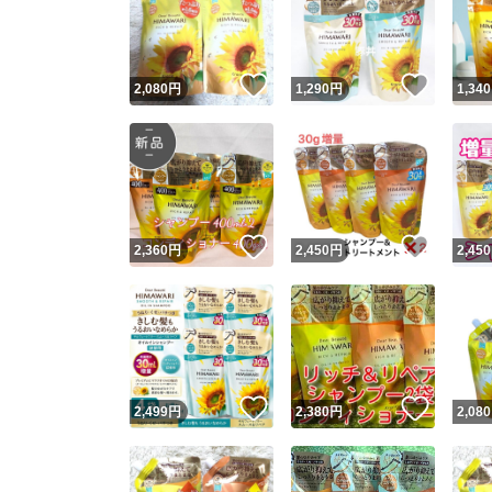
いいね！
いいね
2,080
円
1,290
円
1,340
いいね！
いいね
2,360
円
2,450
円
2,450
Yaho
安心取引
安心
いいね！
いいね
2,499
円
2,380
円
2,080
取引実績
取引