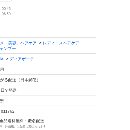
00:45
06:50
メ、美容、ヘアケア
レディースヘアケア
ャンプー
ie
ディアボーテ
用
がる配送（日本郵便）
2日で発送
県
4811762
マは全品送料無料・匿名配送
り、評価後、出品者に支払われます