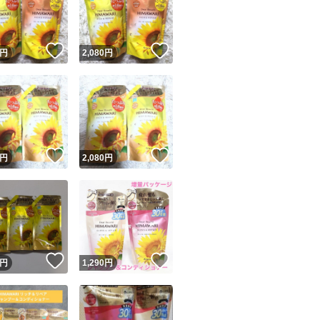
商品情報コピー機
リマ実績◯+
このユーザーは他フリマサービスでの取引実績があります
！
いいね！
いいね！
円
2,080
円
出品ページへ
&安心発送
キャンセル
ジは実績に基づく表示であり、発送を保証しているものではありません
このユーザーは高頻度で24時間以内＆設定した発送日数内に
ード＆安心発送
ます
！
いいね！
いいね！
円
2,080
円
ード発送
このユーザーは高頻度で24時間以内に発送しています
発送
このユーザーは設定した発送日数内に発送しています
！
いいね！
いいね！
円
1,290
円