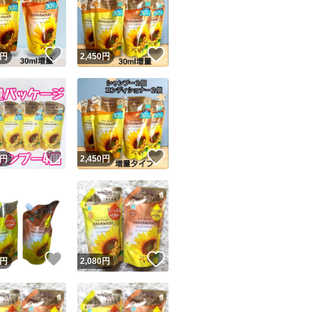
！
いいね！
いいね！
円
2,450
円
ユーザーの実績について
！
いいね！
いいね！
円
2,450
円
o!フリマが定めた一定の基準を満たしたユーザーにバッジを付与しています
出品者
この商品の情報をコピーします
取引出品者
Yahoo!フリマの基準をクリアした安心・安全なユーザーです
！
いいね！
いいね！
商品画像の
無断転載は禁止
されています
円
2,080
円
コピーされた情報は
必ずご自身の商品に合わせて編集
してください
コピーは
1商品につき1回
です
実績◯+
このユーザーはYahoo!フリマの取引を完了させた実績があり