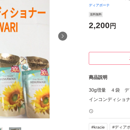
ディアボーテ
送料無料
2,200
円
商品説明
30g増量 ４袋 デ
インコンディショ
#
kracie
#
ディア