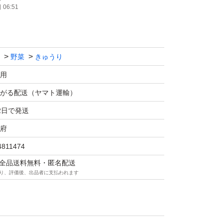
06:51
野菜
きゅうり
用
がる配送（ヤマト運輸）
2日で発送
府
4811474
マは全品送料無料・匿名配送
り、評価後、出品者に支払われます