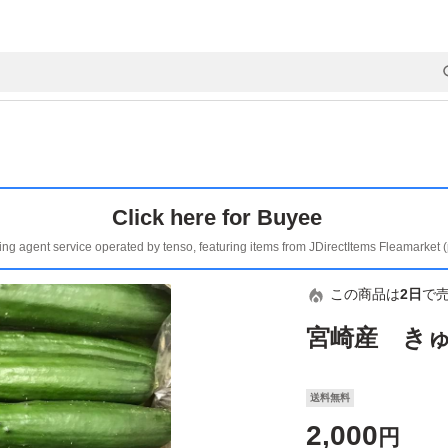
Click here for Buyee
ing agent service operated by tenso, featuring items from JDirectItems Fleamarket 
この商品は
2日
で
宮崎産 きゅ
送料無料
2,000
円