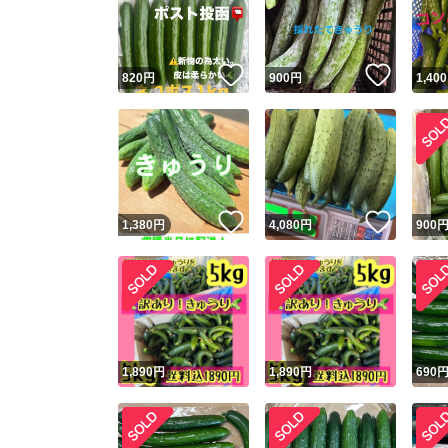
いいね！
いいね
820
円
900
円
1,400
いいね！
いいね
1,380
円
4,080
円
900
Yaho
安心取引
安心
1,890
円
1,890
円
690
取引実績
取引