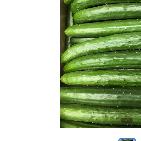
1
/
1