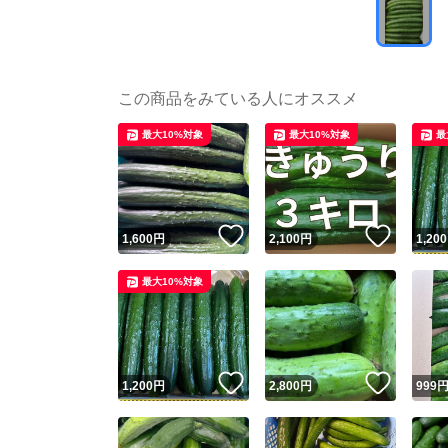
この商品をみている人にオススメ
最大10%対象
最大10%対象
最
いいね！
いいね
1,600
円
2,100
円
1,200
最大10%対象
いいね！
いいね
1,200
円
2,800
円
999