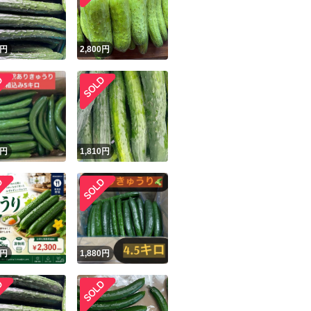
商品情報コピー機
リマ実績◯+
このユーザーは他フリマサービスでの取引実績があります
円
2,800
円
出品ページへ
&安心発送
キャンセル
ジは実績に基づく表示であり、発送を保証しているものではありません
このユーザーは高頻度で24時間以内＆設定した発送日数内に
ード＆安心発送
ます
円
1,810
円
ード発送
このユーザーは高頻度で24時間以内に発送しています
発送
このユーザーは設定した発送日数内に発送しています
円
1,880
円