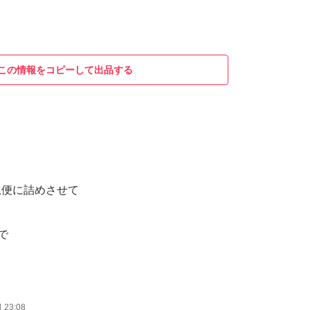
この情報をコピーして出品する
急便に詰めさせて
で
23:08