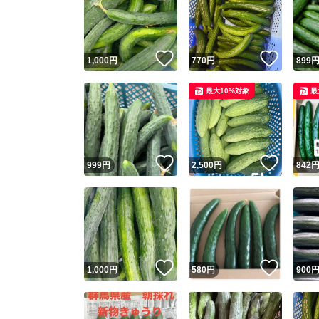
いいね！
いいね
1,000
円
770
円
899
最大10%対象
最
いいね！
いいね
999
円
2,500
円
842
いいね！
いいね
1,000
円
580
円
900