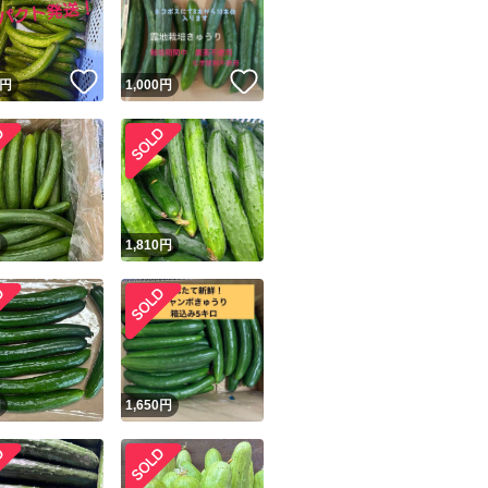
！
いいね！
いいね！
円
1,000
円
ユーザーの実績について
！
円
1,810
円
o!フリマが定めた一定の基準を満たしたユーザーにバッジを付与しています
出品者
この商品の情報をコピーします
取引出品者
Yahoo!フリマの基準をクリアした安心・安全なユーザーです
商品画像の
無断転載は禁止
されています
円
1,650
円
コピーされた情報は
必ずご自身の商品に合わせて編集
してください
コピーは
1商品につき1回
です
実績◯+
このユーザーはYahoo!フリマの取引を完了させた実績があり