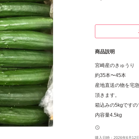
商品説明
宮崎産のきゅうり
約35本〜45本
産地直送の物を宅
頂きます。
箱込みの5kgですの
内容量4.5kg
購入日時：
2026年6月12日 