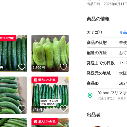
出品日時：
2026年6月11日 
商品の情報
カテゴリ
食品
大10%対象
商品の状態
未使
配送の方法
おて
発送までの日数
1〜
！
いいね！
いいね！
円
2,800
円
発送元の地域
大阪
最大10%対象
商品ID
z62
Yahoo!フリ
代金は運営が一旦預か
！
いいね！
いいね！
円
842
円
出品者
最大10%対象