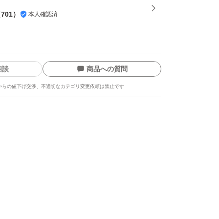
（
701
）
本人確認済
相談
商品への質問
からの値下げ交渉、不適切なカテゴリ変更依頼は禁止です