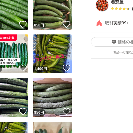
蕃茄屋
取引実績99+
！
いいね！
いいね！
円
850
円
大10%対象
価格の
商品への質問
！
いいね！
いいね！
円
1,400
円
！
いいね！
いいね！
円
850
円