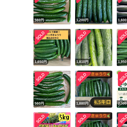
他フ
560
円
1,200
円
1,600
スピード
※このバッ
スピ
1,650
円
1,810
円
1,950
スピ
安心
560
円
1,880
円
2,300