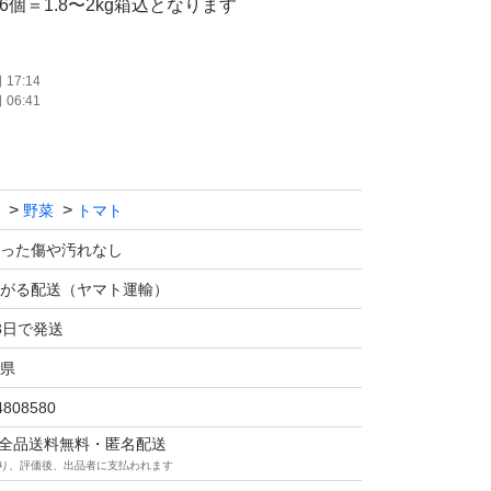
6個＝1.8〜2kg箱込となります
いのをお入れすることもあります
17:14
06:41
たら、ご購入後すぐにご連絡くださいませ
て販売中です
野菜
トマト
です
った傷や汚れなし
のをお入れ致しますが、茎にふれたキズ等があ
がる配送（ヤマト運輸）
す
3日で発送
があるのもありますが、配送中につぶれたりし
県
いように注意致します
4808580
マは全品送料無料・匿名配送
食べています♪♪
り、評価後、出品者に支払われます