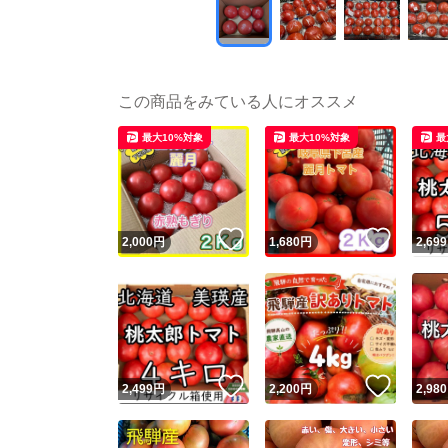
この商品をみている人にオススメ
最大10%対象
最大10%対象
最
いいね！
いいね
2,000
円
1,680
円
2,699
いいね！
いいね
2,499
円
2,200
円
2,980