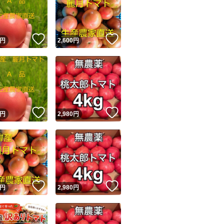
！
いいね！
いいね！
円
2,600
円
ユーザーの実績について
！
いいね！
いいね！
円
2,980
円
o!フリマが定めた一定の基準を満たしたユーザーにバッジを付与しています
出品者
この商品の情報をコピーします
取引出品者
Yahoo!フリマの基準をクリアした安心・安全なユーザーです
！
いいね！
いいね！
商品画像の
無断転載は禁止
されています
円
2,980
円
コピーされた情報は
必ずご自身の商品に合わせて編集
してください
コピーは
1商品につき1回
です
実績◯+
このユーザーはYahoo!フリマの取引を完了させた実績があり