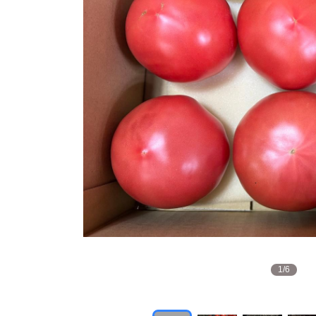
1
/
6