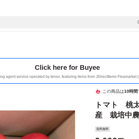
Click here for Buyee
ing agent service operated by tenso, featuring items from JDirectItems Fleamarket 
この商品は
10時間
トマト 桃太
産 栽培中
送料無料