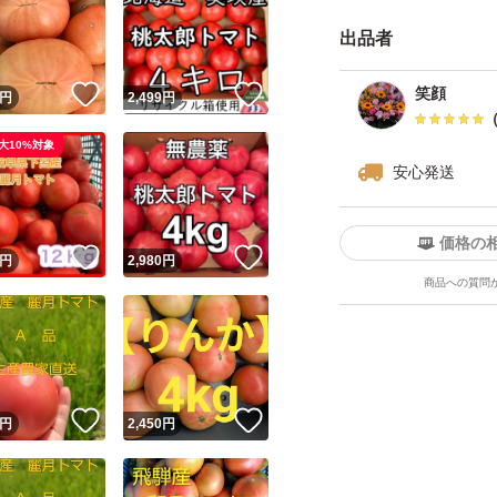
出品者
他の重さも、ご相
！
いいね！
いいね！
笑顔
円
2,499
円
写真の数字は、重
大10%対象
安心発送
ご覧いただきあり
価格の
！
いいね！
いいね！
円
2,980
円
商品への質問
！
いいね！
いいね！
円
2,450
円