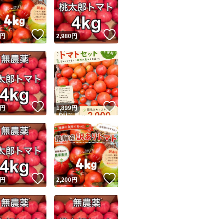
商品情報コピー機
リマ実績◯+
このユーザーは他フリマサービスでの取引実績があります
！
いいね！
いいね！
円
2,980
円
出品ページへ
&安心発送
キャンセル
ジは実績に基づく表示であり、発送を保証しているものではありません
このユーザーは高頻度で24時間以内＆設定した発送日数内に
ード＆安心発送
ます
！
いいね！
いいね！
円
1,899
円
ード発送
このユーザーは高頻度で24時間以内に発送しています
発送
このユーザーは設定した発送日数内に発送しています
！
いいね！
いいね！
円
2,200
円