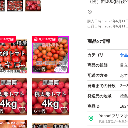
（例）約300g前後×
重さ調整で、小さ
購入日時：
2026年6月11日 
出品日時：
2026年6月11日 
ご要望がありまし
大10%対象
最大10%対象
商品の情報
産直店、イ◯ンに
カテゴリ
食品
栽培中農薬不使用
商品の状態
目立
！
いいね！
いいね！
円
1,680
円
できるだけ綺麗な
配送の方法
おて
ることもございま
発送までの日数
2〜
ヘタの部分にキズ
発送元の地域
徳島
そうな物はいれな
商品ID
z62
！
いいね！
いいね！
円
3,280
円
Yahoo!フリ
休憩にハウスの中で
代金は運営が一旦預か