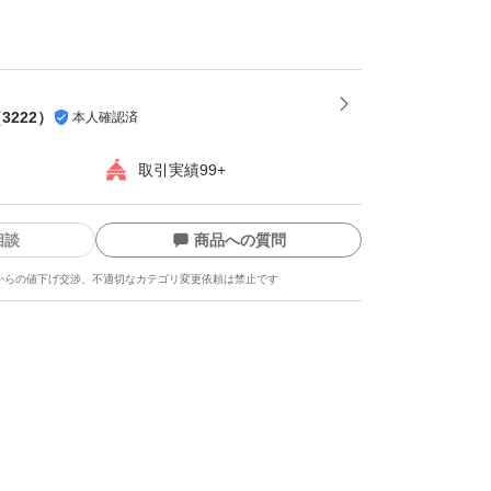
談に応じてご用意致します
さです
（
3222
）
本人確認済
取引実績99+
がとうございます。
相談
商品への質問
からの値下げ交渉、不適切なカテゴリ変更依頼は禁止です