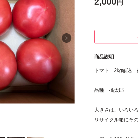
2,000
円
商品説明
トマト 2kg箱込
品種 桃太郎
大きさは、いろい
リサイクル箱にそ