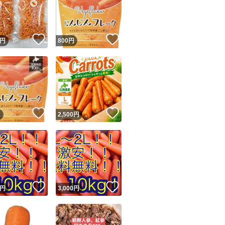
！
いいね！
いいね！
円
800
円
ユーザーの実績について
！
いいね！
いいね！
円
2,500
円
o!フリマが定めた一定の基準を満たしたユーザーにバッジを付与しています
出品者
この商品の情報をコピーします
取引出品者
Yahoo!フリマの基準をクリアした安心・安全なユーザーです
！
いいね！
いいね！
商品画像の
無断転載は禁止
されています
円
3,000
円
コピーされた情報は
必ずご自身の商品に合わせて編集
してください
コピーは
1商品につき1回
です
実績◯+
このユーザーはYahoo!フリマの取引を完了させた実績があり