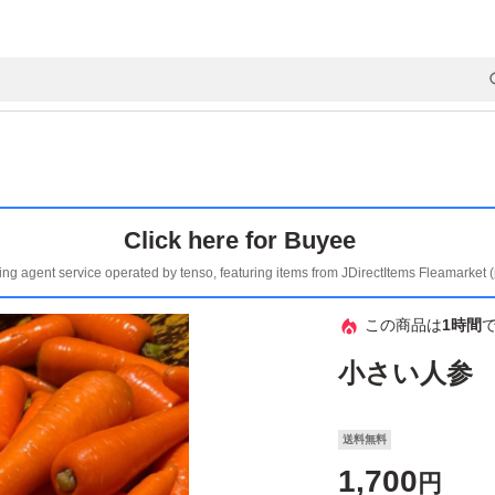
Click here for Buyee
ing agent service operated by tenso, featuring items from JDirectItems Fleamarket 
この商品は
1時間
小さい人参
送料無料
1,700
円