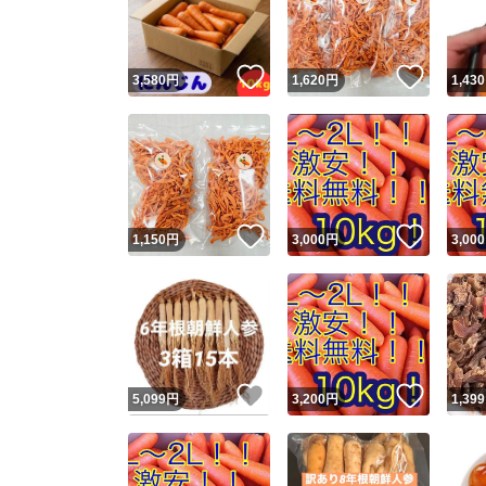
他フ
いいね！
いいね
3,580
円
1,620
円
1,430
スピード
※このバッ
スピ
いいね！
いいね
1,150
円
3,000
円
3,000
スピ
安心
いいね！
いいね
5,099
円
3,200
円
1,399