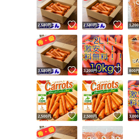
いいね！
いいね
2,580
円
2,580
円
1,200
いいね！
いいね
3,580
円
3,200
円
800
Yaho
安心取引
安心
いいね！
いいね
2,500
円
2,500
円
3,000
取引実績
取引