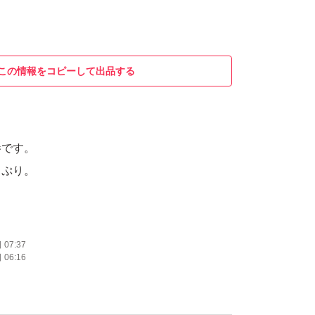
この情報をコピーして出品する
参です。
っぷり。
。
07:37
06:16