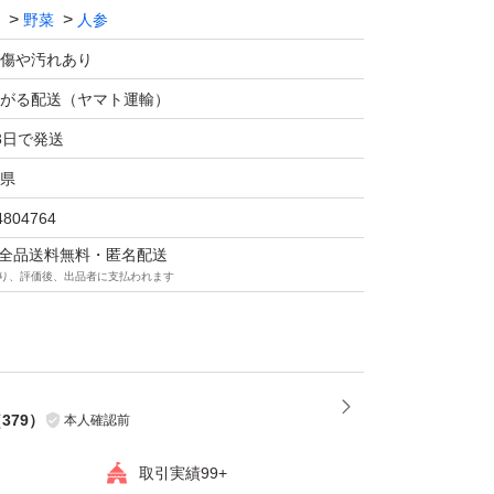
野菜
人参
傷や汚れあり
がる配送（ヤマト運輸）
3日で発送
県
4804764
マは全品送料無料・匿名配送
り、評価後、出品者に支払われます
（
379
）
本人確認前
取引実績99+