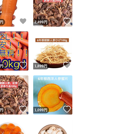
商品情報コピー機
リマ実績◯+
このユーザーは他フリマサービスでの取引実績があります
！
いいね！
いいね！
円
2,499
円
出品ページへ
&安心発送
キャンセル
ジは実績に基づく表示であり、発送を保証しているものではありません
このユーザーは高頻度で24時間以内＆設定した発送日数内に
ード＆安心発送
ます
！
いいね！
いいね！
円
1,899
円
ード発送
このユーザーは高頻度で24時間以内に発送しています
発送
このユーザーは設定した発送日数内に発送しています
！
いいね！
いいね！
円
1,099
円