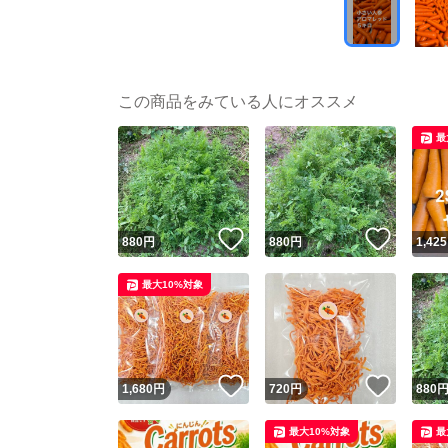
この商品をみている人にオススメ
最
いいね！
いいね
880
円
880
円
1,425
最大10%対象
いいね！
いいね
1,680
円
720
円
880
最大10%対象
最