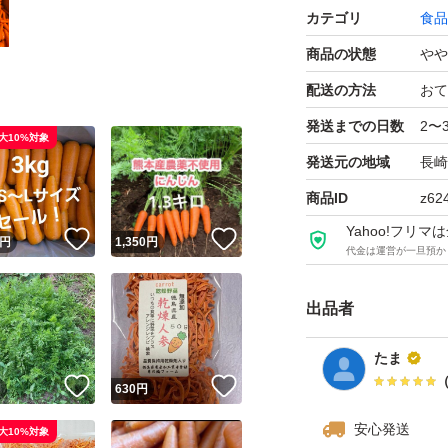
カテゴリ
食品
商品の状態
やや
配送の方法
おて
発送までの日数
2〜
大10%対象
発送元の地域
長崎
商品ID
z62
Yahoo!フリ
！
いいね！
いいね！
円
1,350
円
代金は運営が一旦預か
出品者
たま
！
いいね！
いいね！
円
630
円
安心発送
大10%対象