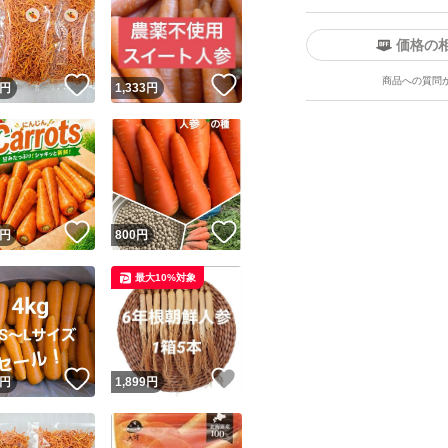
価格の
商品への質問
！
いいね！
いいね！
円
1,333
円
！
いいね！
いいね！
円
800
円
最大10%対象
！
いいね！
いいね！
円
1,899
円