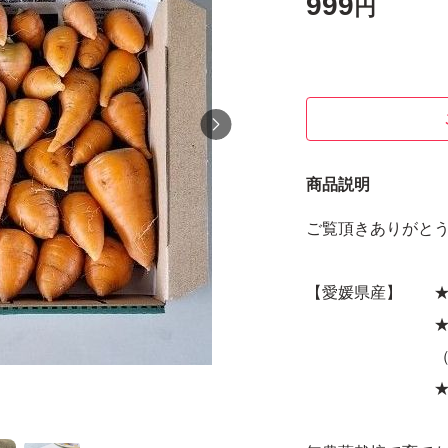
999
円
商品説明
ご覧頂きありがと
【愛媛県産】 ★
★宅急便
（約1.0
★即購入