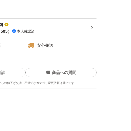
畑
（
505
）
本人確認済
者
安心発送
相談
商品への質問
からの値下げ交渉、不適切なカテゴリ変更依頼は禁止です