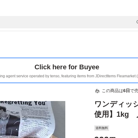
Click here for Buyee
ing agent service operated by tenso, featuring items from JDirectItems Fleamarket 
この商品は
6日
で
ワンディッ
使用】1kg
送料無料