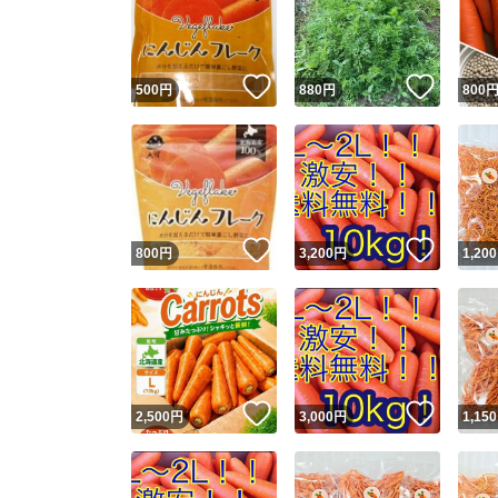
いいね！
いいね
500
円
880
円
800
いいね！
いいね
800
円
3,200
円
1,200
Yaho
安心取引
安心
いいね！
いいね
2,500
円
3,000
円
1,150
取引実績
取引