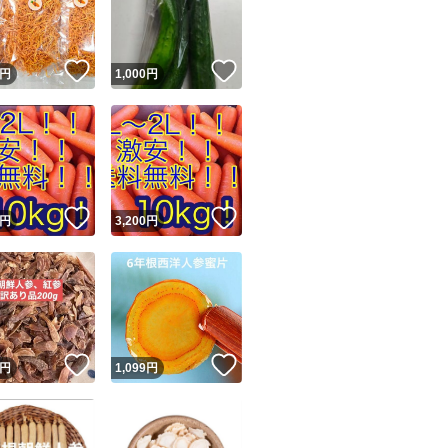
商品情報コピー機
リマ実績◯+
このユーザーは他フリマサービスでの取引実績があります
！
いいね！
いいね！
円
1,000
円
出品ページへ
&安心発送
キャンセル
ジは実績に基づく表示であり、発送を保証しているものではありません
このユーザーは高頻度で24時間以内＆設定した発送日数内に
ード＆安心発送
ます
！
いいね！
いいね！
円
3,200
円
ード発送
このユーザーは高頻度で24時間以内に発送しています
発送
このユーザーは設定した発送日数内に発送しています
！
いいね！
いいね！
円
1,099
円