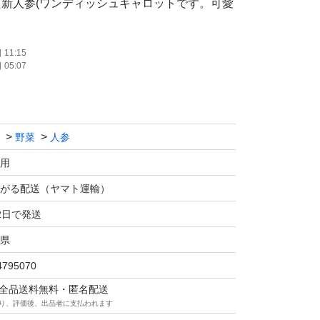
新人参(ワンディッシュキャロットです。可愛
ーに最適！
11:15
05:07
ラです。（1枚目が現物写真です。）ご理解
野菜
人参
でお子様にも安心してお召し上がり頂けます。
用
っぱい1.0kg以上で箱詰めしますので配送中の
がる配送（ヤマト運輸）
さい。
2日で発送
県
4795070
マは全品送料無料・匿名配送
り、評価後、出品者に支払われます