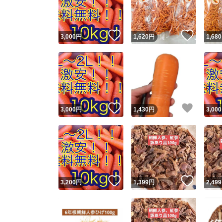
他フ
いいね！
いいね
3,000
円
1,620
円
1,680
スピード
※このバッ
スピ
いいね！
いいね
3,000
円
1,430
円
3,000
スピ
安心
いいね！
いいね
3,200
円
1,399
円
2,499