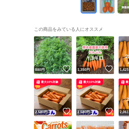
この商品をみている人にオススメ
いいね！
いいね
880
円
1,350
円
1,425
最大10%対象
最大10%対象
最
いいね！
いいね
2,580
円
2,580
円
2,061