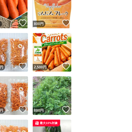
！
いいね！
いいね！
円
800
円
ユーザーの実績について
！
いいね！
いいね！
円
2,500
円
o!フリマが定めた一定の基準を満たしたユーザーにバッジを付与しています
出品者
この商品の情報をコピーします
取引出品者
Yahoo!フリマの基準をクリアした安心・安全なユーザーです
！
いいね！
いいね！
商品画像の
無断転載は禁止
されています
円
880
円
コピーされた情報は
必ずご自身の商品に合わせて編集
してください
最大10%対象
コピーは
1商品につき1回
です
実績◯+
このユーザーはYahoo!フリマの取引を完了させた実績があり