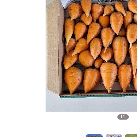
1
/
4