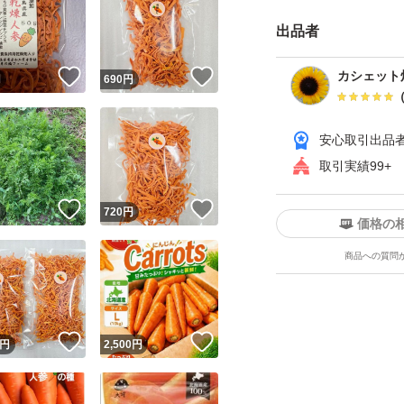
#グラッセ
出品者
！
いいね！
いいね！
カシェット
円
690
円
安心取引出品
取引実績99+
！
いいね！
いいね！
円
720
円
価格の
商品への質問
！
いいね！
いいね！
円
2,500
円