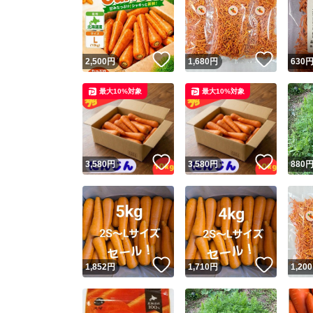
いいね！
いいね
2,500
円
1,680
円
630
最大10%対象
最大10%対象
いいね！
いいね
3,580
円
3,580
円
880
いいね！
いいね
1,852
円
1,710
円
1,200