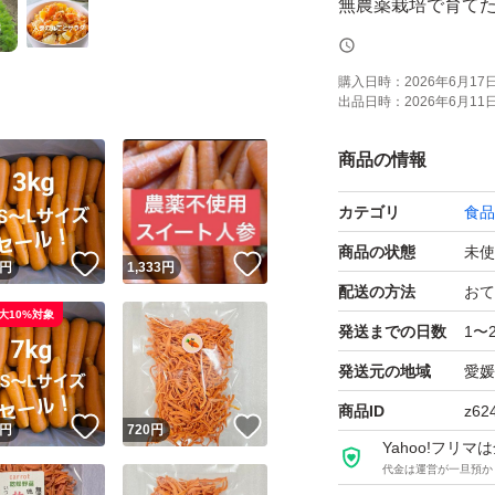
無農薬栽培で育てた
くて美味しい♪カレ
購入日時：
2026年6月17日 
出品日時：
2026年6月11日 
形や大きさはバラバ
下さい。
商品の情報
カテゴリ
食品
無農薬栽培ですの
商品の状態
未使
！
いいね！
いいね！
円
1,333
円
宅急便コンパクトい
配送の方法
おて
大10%対象
痛み等はご理解下
発送までの日数
1〜
発送元の地域
愛媛
#無農薬野菜
商品ID
z62
！
いいね！
いいね！
#新人参
円
720
円
Yahoo!フリ
#人参サラダ
代金は運営が一旦預か