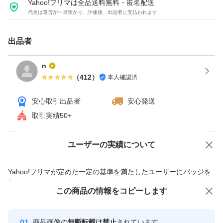
Yahoo!フリマは全品送料無料・匿名配送
代金は運営が一旦預かり、評価後、出品者に支払われます
トラブル防止のため、気になる点やご要望がございました
出品者
ら、ご購入前にコメントにてご確認をお願いいたします。
n
（
412
）
本人確認済
安心取引出品者
安心発送
取引実績50+
ユーザーの実績について
価格の相談
商品への質問
商品への質問からの値下げ交渉、不適切なカテゴリ変更依頼は禁止です
Yahoo!フリマが定めた一定の基準を満たしたユーザーにバッジを
付与しています
この商品をみている人にオススメ
この商品の情報をコピーします
安心取引出品者
最大10%対象
最大10%対象
Yahoo!フリマの基準をクリアした安
安心取引出品者
商品画像の
無断転載は禁止
されています