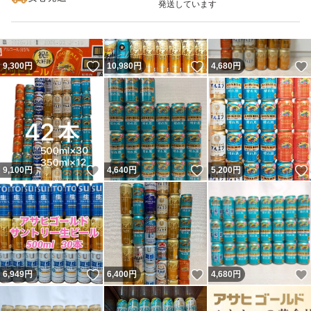
発送しています
いいね！
いいね！
9,300
円
10,980
円
4,680
円
いいね！
いいね！
9,100
円
4,640
円
5,200
円
いいね！
いいね！
6,949
円
6,400
円
4,680
円