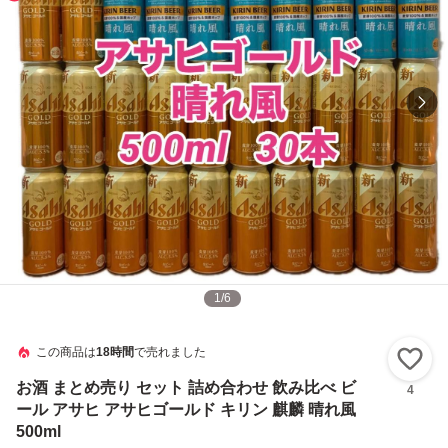
1
/
6
この商品は
18時間
で売れました
い
お酒 まとめ売り セット 詰め合わせ 飲み比べ ビ
4
ール アサヒ アサヒゴールド キリン 麒麟 晴れ風
500ml