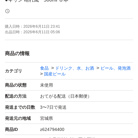
賞味期限
購入日時：
2026年6月11日 23:41
最短2026.11月〜
出品日時：
2026年6月11日 05:06
全て新品・未開封になりますが、缶に傷や凹みがある場合
商品の情報
がございます。
食品
ドリンク、水、お酒
ビール、発泡酒
ご理解いただける方のみご購入をお願いいたします。
カテゴリ
国産ビール
商品の状態
未使用
箱にそのまま縦に並べて、ゆうパックにて発送予定です。
配送の方法
おてがる配送（日本郵便）
なるべく動かないように緩衝材を使用いたしますが、配送
発送までの日数
3〜7日で発送
中の破損・紛失等につきましては責任を負いかねますの
で、あらかじめご了承ください。
発送元の地域
宮城県
商品ID
z624794400
即購入可能です◎