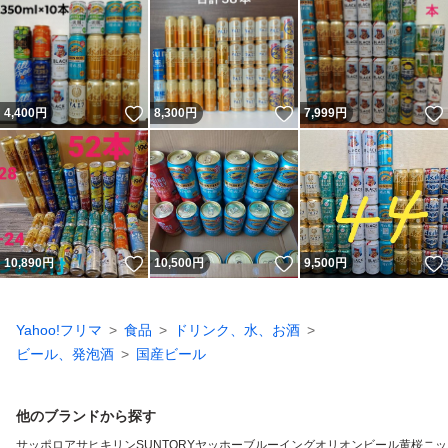
いいね！
いいね！
4,400
円
8,300
円
7,999
円
いいね！
いいね！
10,890
円
10,500
円
9,500
円
Yahoo!フリマ
食品
ドリンク、水、お酒
ビール、発泡酒
国産ビール
他のブランドから探す
サッポロ
アサヒ
キリン
SUNTORY
ヤッホーブルーイング
オリオンビール
黄桜
ニッ