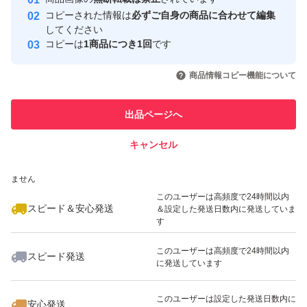
心・安全なユーザーです
コピーされた情報は
必ずご自身の商品に合わせて編集
取引実績
してください
コピーは
1商品につき1回
です
このユーザーはYahoo!フリマの取
取引実績◯+
いいね！
いいね！
7,150
円
6,999
円
5,100
円
引を完了させた実績があります
商品情報コピー機能について
最大10%対象
このユーザーは他フリマサービス
他フリマ実績◯+
出品ページへ
での取引実績があります
キャンセル
スピード&安心発送
いいね！
いいね！
9,800
※このバッジは実績に基づく表示であり、発送を保証しているものではあり
円
7,777
円
8,199
円
ません
最大10%対象
このユーザーは高頻度で24時間以内
スピード＆安心発送
＆設定した発送日数内に発送していま
す
このユーザーは高頻度で24時間以内
スピード発送
に発送しています
いいね！
いいね！
5,900
円
10,300
円
4,000
円
このユーザーは設定した発送日数内に
安心発送