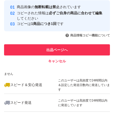
Yahoo!フリマの基準をクリアした安
安心取引出品者
商品画像の
無断転載は禁止
されています
心・安全なユーザーです
コピーされた情報は
必ずご自身の商品に合わせて編集
取引実績
してください
コピーは
1商品につき1回
です
このユーザーはYahoo!フリマの取
取引実績◯+
いいね！
いいね！
1,680
円
1,600
円
1,550
円
引を完了させた実績があります
商品情報コピー機能について
最大10%対象
最大10%対象
このユーザーは他フリマサービス
他フリマ実績◯+
出品ページへ
での取引実績があります
キャンセル
スピード&安心発送
いいね！
いいね！
1,800
※このバッジは実績に基づく表示であり、発送を保証しているものではあり
円
1,680
円
1,480
円
ません
このユーザーは高頻度で24時間以内
スピード＆安心発送
＆設定した発送日数内に発送していま
す
このユーザーは高頻度で24時間以内
スピード発送
に発送しています
いいね！
いいね！
1,150
円
1,650
円
1,680
円