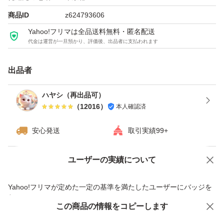
商品ID
z624793606
Yahoo!フリマは全品送料無料・匿名配送
代金は運営が一旦預かり、評価後、出品者に支払われます
出品者
ハヤシ（再出品可）
（
12016
）
本人確認済
安心発送
取引実績99+
ユーザーの実績について
価格の相談
商品への質問
商品への質問からの値下げ交渉、不適切なカテゴリ変更依頼は禁止です
Yahoo!フリマが定めた一定の基準を満たしたユーザーにバッジを
付与しています
この商品をみている人にオススメ
この商品の情報をコピーします
安心取引出品者