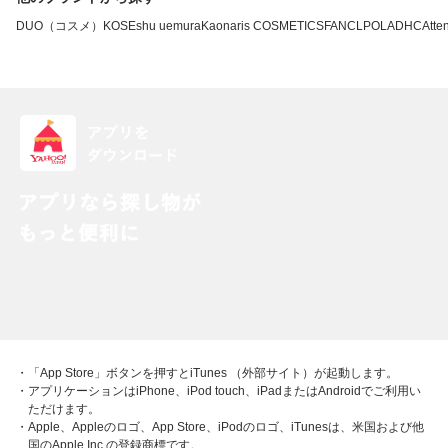
DUO（コスメ）
KOSE
shu uemura
Kao
naris COSMETICS
FANCL
POLA
DHC
Atten
・「App Store」ボタンを押すとiTunes （外部サイト）が起動します。
・アプリケーションはiPhone、iPod touch、iPadまたはAndroidでご利用い
ただけます。
・Apple、Appleのロゴ、App Store、iPodのロゴ、iTunesは、米国および他
国のApple Inc.の登録商標です。