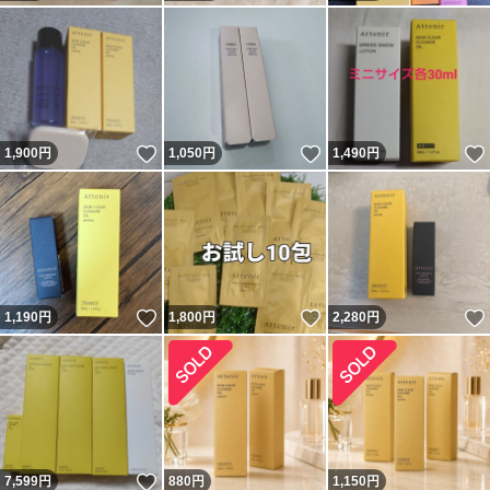
いいね！
いいね！
1,900
円
1,050
円
1,490
円
いいね！
いいね！
1,190
円
1,800
円
2,280
円
いいね！
7,599
円
880
円
1,150
円