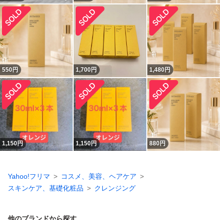
550
円
1,700
円
1,480
円
1,150
円
1,150
円
880
円
Yahoo!フリマ
コスメ、美容、ヘアケア
スキンケア、基礎化粧品
クレンジング
他のブランドから探す