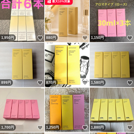
最大10%対象
いいね！
いいね！
1,950
円
880
円
1,150
円
いいね！
いいね！
899
円
870
円
1,580
円
いいね！
いいね！
1,700
円
1,250
円
1,880
円