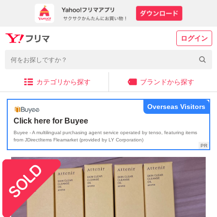
ログイン
カテゴリから探す
ブランドから探す
Overseas Visitors
Click here for Buyee
Buyee - A multilingual purchasing agent service operated by tenso, featuring items
from JDirectItems Fleamarket (provided by LY Corporation)