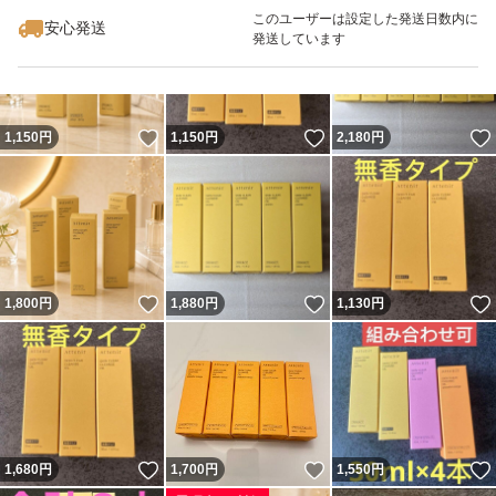
最大10%対象
このユーザーは設定した発送日数内に
安心発送
発送しています
いいね！
いいね！
1,150
円
1,150
円
2,180
円
いいね！
いいね！
1,800
円
1,880
円
1,130
円
いいね！
いいね！
1,680
円
1,700
円
1,550
円