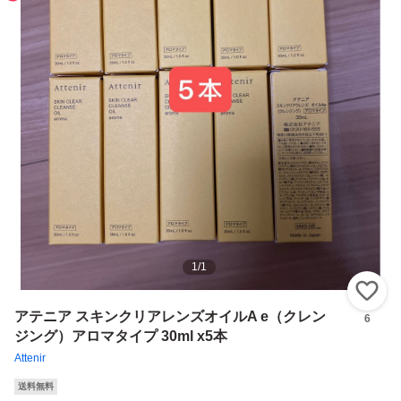
1
/
1
い
アテニア スキンクリアレンズオイルA e（クレン
6
ジング）アロマタイプ 30ml x5本
Attenir
送料無料