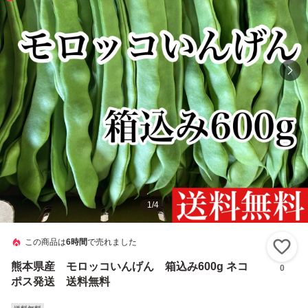
1
/
4
この商品は
6時間
で売れました
い
熊本県産 モロッコいんげん 箱込み600g ネコ
0
ポス発送 送料無料