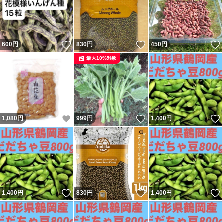
いいね！
いいね！
600
円
830
円
450
円
最大10%対象
いいね！
いいね！
1,080
円
999
円
1,400
円
いいね！
いいね！
1,400
円
830
円
1,400
円