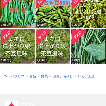
1,080
円
1,400
円
1,200
円
1,800
円
1,250
円
799
円
Yahoo!フリマ
食品
野菜
豆類、もやし
いんげん豆