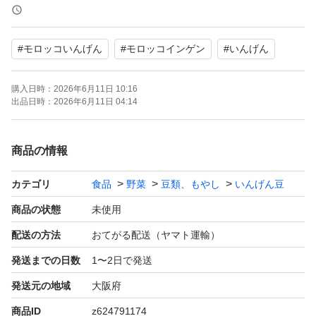
・配送中による多少のイタミなどにご理解いただけない方
・スムーズなお受け取りが困難な方
#
モロッコいんげん
#
モロッコインゲン
#
いんげん
・完璧な品物をお求めの方
・神経質な方
購入日時：
2026年6月11日 10:16
・大きさ、形にこだわる方
出品日時：
2026年6月11日 04:14
・味に関するクレームは一切お応えできません。ご購入者
様、一人一人の調理方法、調理技術、味覚、好みも異なり
商品の情報
ますので完全にお応えする事は不可能です。
カテゴリ
食品
野菜
豆類、もやし
いんげん豆
・また生物のため返品はお断りさせていただいておりま
商品の状態
未使用
す。不良品の場合は到着日より2日以内のご連絡をお願い
配送の方法
おてがる配送（ヤマト運輸）
いたします。到着日2日以降のご連絡では対応出来ません
発送までの日数
1〜2日で発送
のであらかじめご了承ください。
発送元の地域
大阪府
大阪から翌日にとどかない地域の方は自己責任にお願いし
商品ID
z624791174