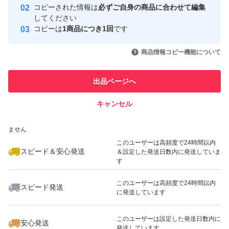
コピーされた情報は
必ずご自身の商品に合わせて編集
取引実績
してください
コピーは
1商品につき1回
です
このユーザーはYahoo!フリマの取
取引実績◯+
いいね！
いいね！
799
円
1,000
円
999
円
引を完了させた実績があります
商品情報コピー機能について
このユーザーは他フリマサービス
他フリマ実績◯+
出品ページへ
での取引実績があります
キャンセル
スピード&安心発送
いいね！
いいね！
980
※このバッジは実績に基づく表示であり、発送を保証しているものではあり
円
549
円
799
円
ません
最大10%対象
最大10%対象
このユーザーは高頻度で24時間以内
スピード＆安心発送
＆設定した発送日数内に発送していま
す
このユーザーは高頻度で24時間以内
スピード発送
に発送しています
いいね！
いいね！
549
円
1,400
円
1,400
円
最大10%対象
このユーザーは設定した発送日数内に
安心発送
発送しています