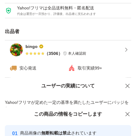
ます。
Yahoo!フリマは全品送料無料・匿名配送
代金は運営が一旦預かり、評価後、出品者に支払われます
上記ご理解いただけない方はご遠慮ください。
出品者
#モロッコいんげん #いんけん #ジャンボいんげん
bingo
（
3506
）
本人確認前
種類モロッコインゲン
安心発送
取引実績99+
ユーザーの実績について
価格の相談
商品への質問
商品への質問からの値下げ交渉、不適切なカテゴリ変更依頼は禁止です
Yahoo!フリマが定めた一定の基準を満たしたユーザーにバッジを
付与しています
この商品をみている人にオススメ
この商品の情報をコピーします
安心取引出品者
最大10%対象
最大10%対象
Yahoo!フリマの基準をクリアした安
安心取引出品者
商品画像の
無断転載は禁止
されています
心・安全なユーザーです