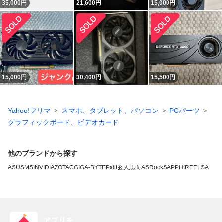
35,000
円
21,600
円
15,000
円
15,000
円
30,400
円
15,500
円
Yahoo!フリマ
スマホ、タブレット、パソコン
PCパーツ
グラフィックボード、ビデオカード
他のブランドから探す
ASUS
MSI
NVIDIA
ZOTAC
GIGA-BYTE
Palit
玄人志向
ASRock
SAPPHIRE
ELSA