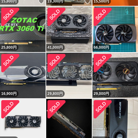
いいね！
いいね！
15,800
円
19,300
円
15,500
円
25,800
円
41,000
円
66,000
円
16,900
円
29,800
円
29,000
円