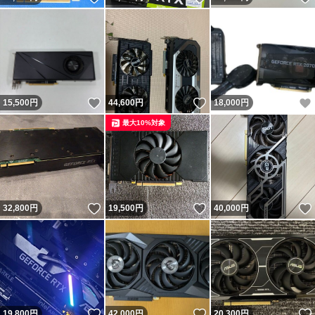
いいね！
いいね！
15,500
円
44,600
円
18,000
円
最大10%対象
いいね！
いいね！
32,800
円
19,500
円
40,000
円
いいね！
いいね！
19,800
円
42,000
円
20,300
円