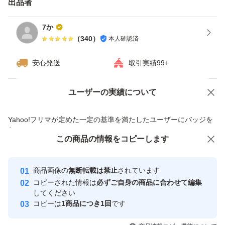
出品者
7か
（
340
）
本人確認済
安心発送
取引実績99+
ユーザーの実績について
価格の相談
商品への質問
商品への質問からの値下げ交渉、不適切なカテゴリ変更依頼は禁止です
Yahoo!フリマが定めた一定の基準を満たしたユーザーにバッジを
付与しています
この商品をみている人にオススメ
この商品の情報をコピーします
安心取引出品者
最大10%対象
最大10%対象
Yahoo!フリマの基準をクリアした安
安心取引出品者
商品画像の
無断転載は禁止
されています
心・安全なユーザーです
コピーされた情報は
必ずご自身の商品に合わせて編集
取引実績
してください
コピーは
1商品につき1回
です
このユーザーはYahoo!フリマの取
取引実績◯+
いいね！
いいね！
21,500
円
20,000
円
19,500
円
引を完了させた実績があります