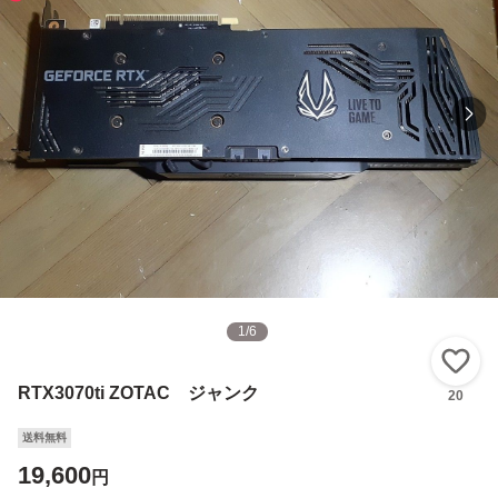
1
/
6
い
RTX3070ti ZOTAC ジャンク
20
送料無料
19,600
円