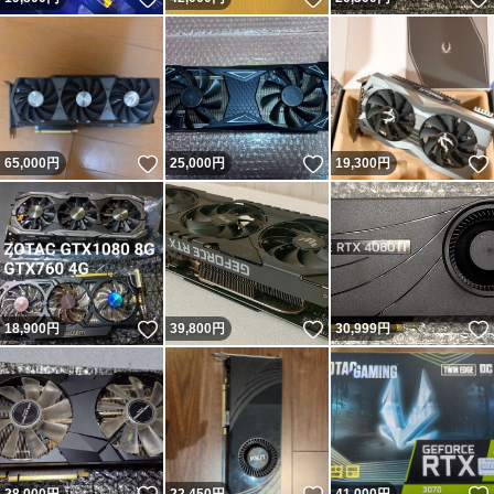
いいね！
いいね！
65,000
円
25,000
円
19,300
円
いいね！
いいね！
18,900
円
39,800
円
30,999
円