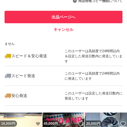
商品情報コピー機能について
最大10%対象
最大10%対象
最大10%対象
このユーザーは他フリマサービス
他フリマ実績◯+
出品ページへ
での取引実績があります
キャンセル
スピード&安心発送
いいね！
いいね！
34,900
※このバッジは実績に基づく表示であり、発送を保証しているものではあり
円
42,500
円
27,000
円
ません
このユーザーは高頻度で24時間以内
スピード＆安心発送
＆設定した発送日数内に発送していま
す
このユーザーは高頻度で24時間以内
スピード発送
に発送しています
いいね！
いいね！
32,599
円
37,700
円
18,000
円
このユーザーは設定した発送日数内に
安心発送
発送しています
いいね！
いいね！
16,000
円
45,000
円
20,000
円