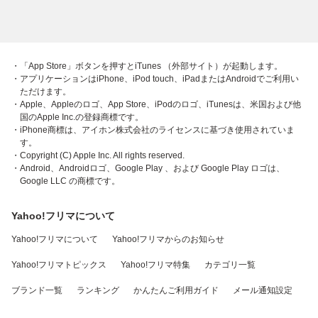
・「App Store」ボタンを押すとiTunes （外部サイト）が起動します。
・アプリケーションはiPhone、iPod touch、iPadまたはAndroidでご利用い
ただけます。
・Apple、Appleのロゴ、App Store、iPodのロゴ、iTunesは、米国および他
国のApple Inc.の登録商標です。
・iPhone商標は、アイホン株式会社のライセンスに基づき使用されていま
す。
・Copyright (C) Apple Inc. All rights reserved.
・Android、Androidロゴ、Google Play 、および Google Play ロゴは、
Google LLC の商標です。
Yahoo!フリマについて
Yahoo!フリマについて
Yahoo!フリマからのお知らせ
Yahoo!フリマトピックス
Yahoo!フリマ特集
カテゴリ一覧
ブランド一覧
ランキング
かんたんご利用ガイド
メール通知設定