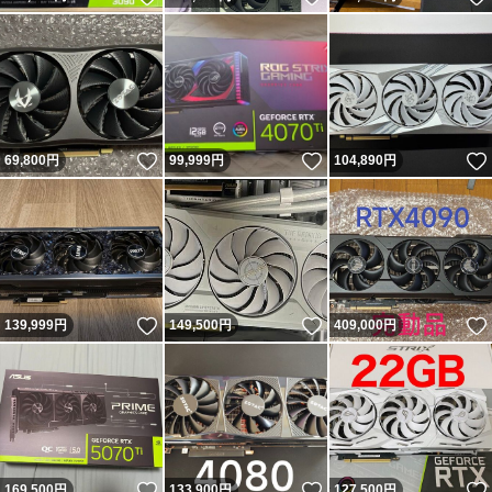
いいね！
いいね！
69,800
円
99,999
円
104,890
円
いいね！
いいね！
139,999
円
149,500
円
409,000
円
いいね！
いいね！
169,500
円
133,900
円
127,500
円