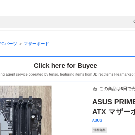
PCパーツ
マザーボード
Click here for Buyee
ing agent service operated by tenso, featuring items from JDirectItems Fleamarket 
この商品は
6日
で
ASUS PRIME
ATX マザー
ASUS
送料無料