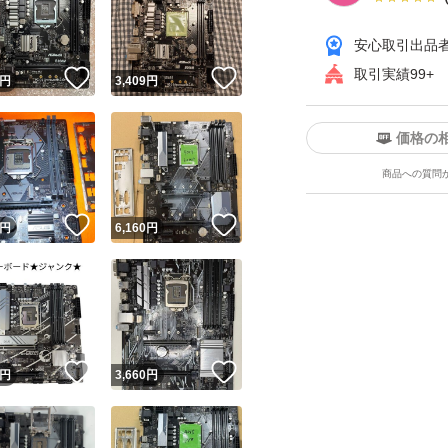
安心取引出品
取引実績99+
！
いいね！
いいね！
円
3,409
円
価格の
商品への質問
ユーザーの実績について
！
いいね！
いいね！
円
6,160
円
o!フリマが定めた一定の基準を満たしたユーザーにバッジを付与しています
出品者
この商品の情報をコピーします
取引出品者
Yahoo!フリマの基準をクリアした安心・安全なユーザーです
！
いいね！
いいね！
商品画像の
無断転載は禁止
されています
円
3,660
円
コピーされた情報は
必ずご自身の商品に合わせて編集
してください
コピーは
1商品につき1回
です
実績◯+
このユーザーはYahoo!フリマの取引を完了させた実績があり