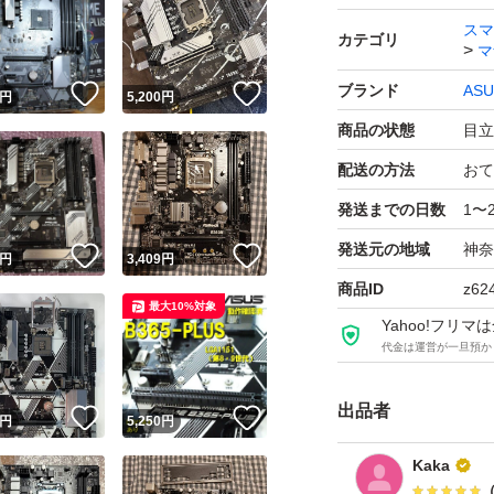
メモリー規格：DD
スマ
カテゴリ
マ
メモリースロット数：
ブランド
ASU
！
いいね！
いいね！
最大メモリー容量：64
円
5,200
円
SATAポート数：6.
商品の状態
目立
PCI Express x1
配送の方法
おて
発送までの日数
1〜
発送元の地域
神奈
！
いいね！
いいね！
円
3,409
円
商品ID
z62
最大10%対象
Yahoo!フリ
代金は運営が一旦預か
出品者
！
いいね！
いいね！
円
5,250
円
Kaka