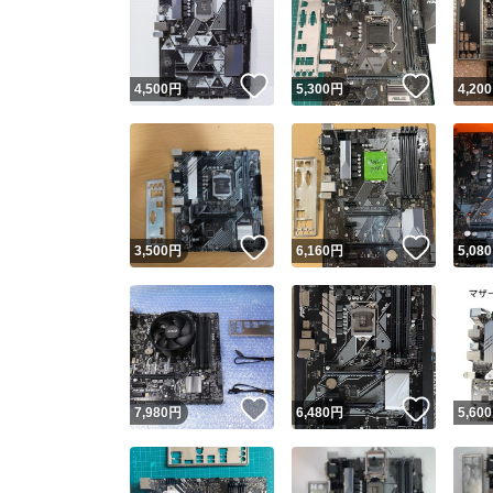
いいね！
いいね
4,500
円
5,300
円
4,200
いいね！
いいね
3,500
円
6,160
円
5,080
Yaho
安心取引
安心
いいね！
いいね
7,980
円
6,480
円
5,600
取引実績
取引