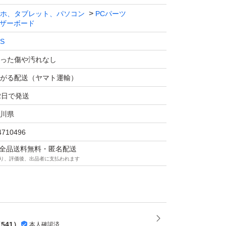
R4
ホ、タブレット、パソコン
PCパーツ
ザーボード
4.0 本
S
.0 GB
0 ポート
った傷や汚れなし
6スロット数：2.0 本
がる配送（ヤマト運輸）
2日で発送
川県
4710496
マは全品送料無料・匿名配送
り、評価後、出品者に支払われます
（
541
）
本人確認済