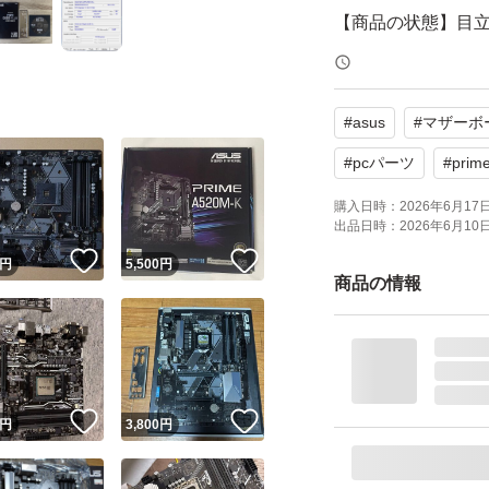
【商品の状態】目
【カラー】ブラッ
#
asus
#
マザーボ
BIOS起動及びWi
#
pcパーツ
#
prim
よろしくお願いい
購入日時：
2026年6月17日 
出品日時：
2026年6月10日 
！
いいね！
いいね！
円
5,500
円
PRIME B365-PLUS
商品の情報
ブランド：ASUS
対応CPUメーカー：In
Intel CPUソケット：I
Intel チップセット：
！
いいね！
いいね！
円
3,800
円
フォームファクタ：
メモリーモジュール