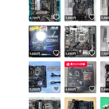
他フ
いいね！
いいね
4,700
円
5,980
円
5,980
スピード
※このバッ
スピ
いいね！
いいね
5,600
円
5,600
円
7,500
スピ
最大10%対象
安心
いいね！
いいね
5,200
円
4,900
円
5,400