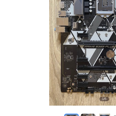
1
/
5