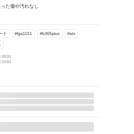
立った傷や汚れなし
ク系
ード
#
lga1151
#
b365plus
#
atx
ndows11の正常起動確認済みです。
e
たします。
00:03
23:02
tel
ntel LGA1151
B365
ATX
サイズ：DIMM