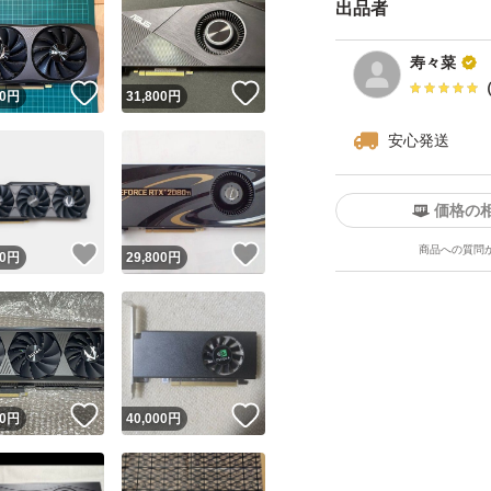
出品者
寿々菜
！
いいね！
いいね！
0
円
31,800
円
安心発送
価格の
商品への質問
！
いいね！
いいね！
0
円
29,800
円
！
いいね！
いいね！
0
円
40,000
円