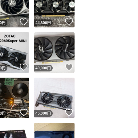
商品情報コピー機
リマ実績◯+
このユーザーは他フリマサービスでの取引実績があります
！
いいね！
いいね！
0
円
44,800
円
出品ページへ
&安心発送
キャンセル
ジは実績に基づく表示であり、発送を保証しているものではありません
このユーザーは高頻度で24時間以内＆設定した発送日数内に
ード＆安心発送
ます
！
いいね！
いいね！
0
円
40,000
円
ード発送
このユーザーは高頻度で24時間以内に発送しています
発送
このユーザーは設定した発送日数内に発送しています
！
いいね！
いいね！
0
円
45,000
円