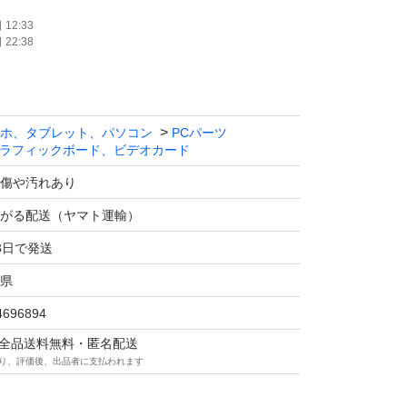
12:33
22:38
ホ、タブレット、パソコン
PCパーツ
ラフィックボード、ビデオカード
傷や汚れあり
がる配送（ヤマト運輸）
3日で発送
県
4696894
マは全品送料無料・匿名配送
り、評価後、出品者に支払われます