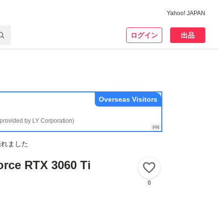
Yahoo! JAPAN
ログイン
出品
Overseas Visitors
(provided by LY Corporation)
売れました
rce RTX 3060 Ti
いいね！
0