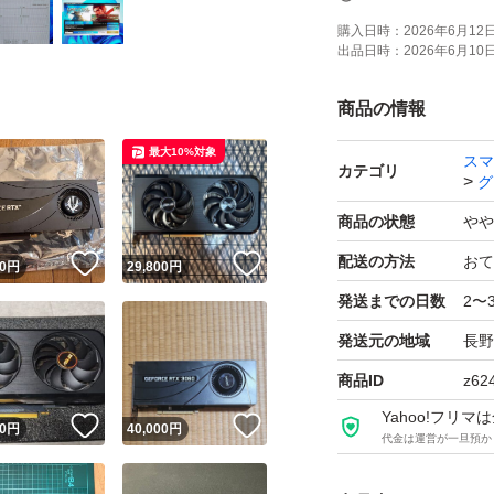
購入日時：
2026年6月12日 
出品日時：
2026年6月10日 
商品の情報
最大10%対象
スマ
カテゴリ
グ
商品の状態
やや
配送の方法
おて
！
いいね！
いいね！
0
円
29,800
円
発送までの日数
2〜
発送元の地域
長野
商品ID
z62
Yahoo!フリ
！
いいね！
いいね！
0
円
40,000
円
代金は運営が一旦預か