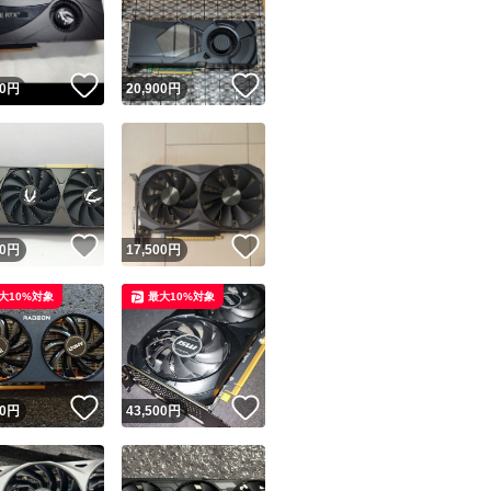
！
いいね！
いいね！
0
円
20,900
円
ユーザーの実績について
！
いいね！
いいね！
0
円
17,500
円
o!フリマが定めた一定の基準を満たしたユーザーにバッジを付与しています
大10%対象
最大10%対象
出品者
この商品の情報をコピーします
取引出品者
Yahoo!フリマの基準をクリアした安心・安全なユーザーです
！
いいね！
いいね！
商品画像の
無断転載は禁止
されています
0
円
43,500
円
コピーされた情報は
必ずご自身の商品に合わせて編集
してください
コピーは
1商品につき1回
です
実績◯+
このユーザーはYahoo!フリマの取引を完了させた実績があり