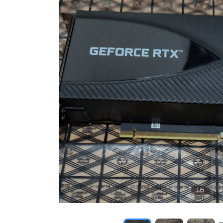
1
/
5