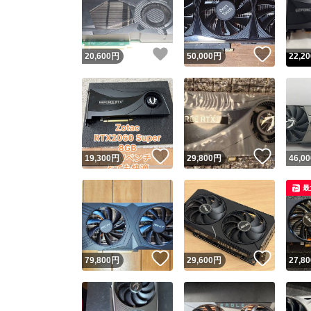
いいね！
いいね
20,600
円
50,000
円
22,20
いいね！
いいね
19,300
円
29,800
円
46,00
Yaho
最
安心取引
安心
いいね！
いいね
79,800
円
29,600
円
27,80
取引実績
取引