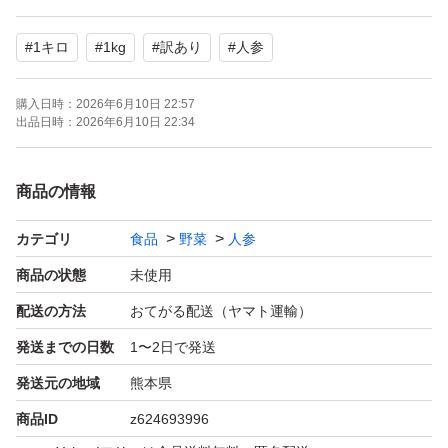
※全商品単品でのお値引きは不可となります。複数商品ご
#
1キロ
#
1kg
#
訳あり
#
人参
購入の場合はそれぞれ5%お値引きできます。同梱可能商
品であれば送料もお値引きします。
購入日時：
2026年6月10日 22:57
出品日時：
2026年6月10日 22:34
商品の情報
カテゴリ
食品
野菜
人参
商品の状態
未使用
配送の方法
おてがる配送（ヤマト運輸）
発送までの日数
1〜2日で発送
発送元の地域
熊本県
商品ID
z624693996