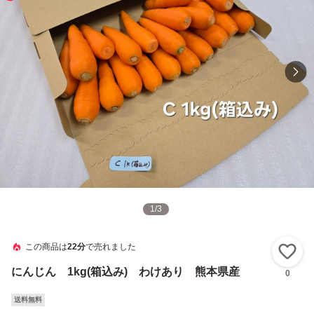
1
/
3
この商品は
22分
で売れました
い
にんじん 1kg(箱込み) わけあり 熊本県産
0
送料無料