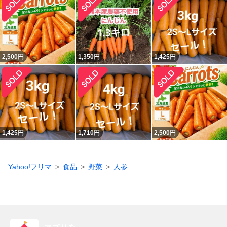
2,500
円
1,350
円
1,425
円
1,425
円
1,710
円
2,500
円
Yahoo!フリマ
食品
野菜
人参