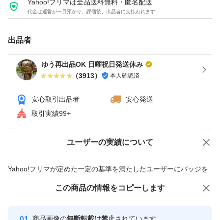
Yahoo!フリマは全品送料無料・匿名配送
代金は運営が一旦預かり、評価後、出品者に支払われます
出品者
ゆう再出品OK 日曜祝日発送休み
（
3913
）
本人確認済
安心取引出品者
安心発送
取引実績99+
ユーザーの実績について
価格の相談
商品への質問
商品への質問からの値下げ交渉、不適切なカテゴリ変更依頼は禁止です
Yahoo!フリマが定めた一定の基準を満たしたユーザーにバッジを
付与しています
この商品をみている人にオススメ
この商品の情報をコピーします
安心取引出品者
最大10%対象
最大10%対象
最大10%対象
Yahoo!フリマの基準をクリアした安
安心取引出品者
商品画像の
無断転載は禁止
されています