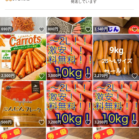
発送しています
いいね！
いいね！
690
円
800
円
3,580
円
いいね！
いいね！
2,500
円
3,000
円
2,270
円
いいね！
いいね！
500
円
3,200
円
3,200
円