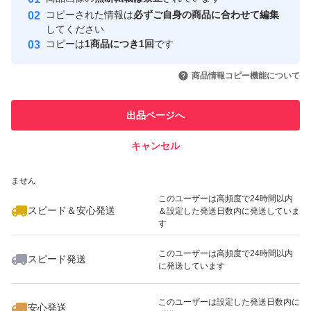
心・安全なユーザーです
コピーされた情報は
必ずご自身の商品に合わせて編集
取引実績
してください
コピーは
1商品につき1回
です
このユーザーはYahoo!フリマの取
取引実績◯+
いいね！
いいね！
1,350
円
1,710
円
1,425
円
引を完了させた実績があります
商品情報コピー機能について
このユーザーは他フリマサービス
他フリマ実績◯+
出品ページへ
での取引実績があります
キャンセル
スピード&安心発送
いいね！
いいね！
1,333
※このバッジは実績に基づく表示であり、発送を保証しているものではあり
円
1,852
円
3,200
円
ません
このユーザーは高頻度で24時間以内
スピード＆安心発送
＆設定した発送日数内に発送していま
す
このユーザーは高頻度で24時間以内
スピード発送
に発送しています
いいね！
いいね！
2,500
円
660
円
720
円
このユーザーは設定した発送日数内に
安心発送