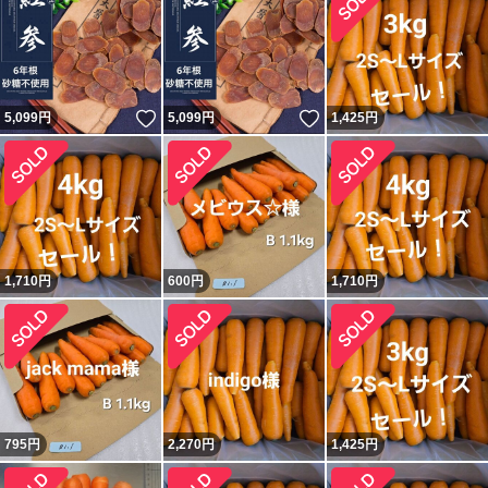
いいね！
いいね！
5,099
円
5,099
円
1,425
円
1,710
円
600
円
1,710
円
795
円
2,270
円
1,425
円