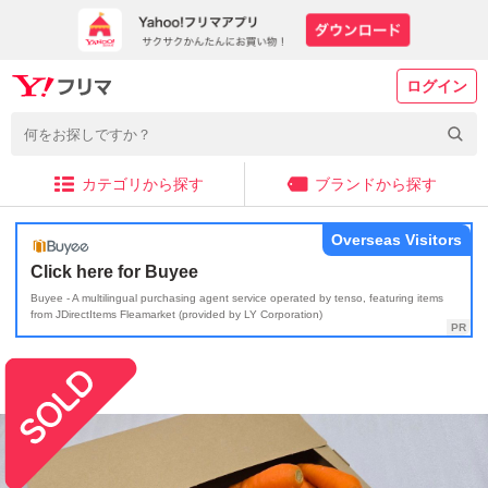
ログイン
カテゴリから探す
ブランドから探す
Overseas Visitors
Click here for Buyee
Buyee - A multilingual purchasing agent service operated by tenso, featuring items
from JDirectItems Fleamarket (provided by LY Corporation)