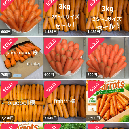
600
円
1,425
円
1,425
円
795
円
600
円
600
円
3,230
円
3,040
円
2,500
円