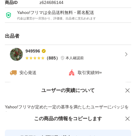
商品ID
z624686144
Yahoo!フリマは全品送料無料・匿名配送
代金は運営が一旦預かり、評価後、出品者に支払われます
出品者
949596
（
885
）
本人確認前
安心発送
取引実績99+
ユーザーの実績について
価格の相談
商品への質問
商品への質問からの値下げ交渉、不適切なカテゴリ変更依頼は禁止です
Yahoo!フリマが定めた一定の基準を満たしたユーザーにバッジを
付与しています
この商品をみている人にオススメ
この商品の情報をコピーします
安心取引出品者
最大10%対象
最大10%対象
Yahoo!フリマの基準をクリアした安
安心取引出品者