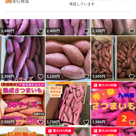
安心発送
発送しています
いいね！
いいね！
2,490
円
2,400
円
2,100
円
いいね！
いいね！
2,300
円
1,100
円
3,600
円
最大10%対象
いいね！
いいね！
2,500
円
1,700
円
1,980
円
最大10%対象
最大10%対象