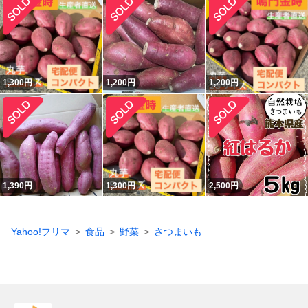
1,300
円
1,200
円
1,200
円
1,390
円
1,300
円
2,500
円
Yahoo!フリマ
食品
野菜
さつまいも