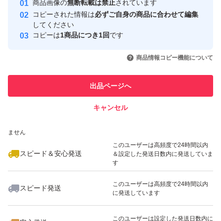
商品画像の
無断転載は禁止
されています
心・安全なユーザーです
コピーされた情報は
必ずご自身の商品に合わせて編集
取引実績
してください
コピーは
1商品につき1回
です
このユーザーはYahoo!フリマの取
取引実績◯+
いいね！
いいね！
2,780
円
2,300
円
2,300
円
引を完了させた実績があります
商品情報コピー機能について
このユーザーは他フリマサービス
他フリマ実績◯+
出品ページへ
での取引実績があります
キャンセル
スピード&安心発送
いいね！
いいね！
1,099
※このバッジは実績に基づく表示であり、発送を保証しているものではあり
円
2,300
円
1,099
円
ません
このユーザーは高頻度で24時間以内
スピード＆安心発送
＆設定した発送日数内に発送していま
す
このユーザーは高頻度で24時間以内
スピード発送
に発送しています
いいね！
いいね！
1,280
円
2,300
円
3,680
円
最大10%対象
このユーザーは設定した発送日数内に