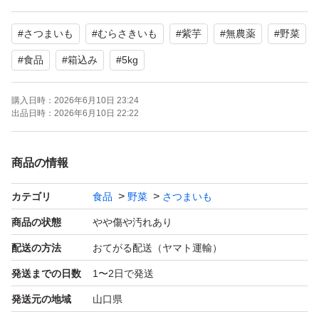
#
さつまいも
#
むらさきいも
#
紫芋
#
無農薬
#
野菜
#
食品
#
箱込み
#
5kg
購入日時：
2026年6月10日 23:24
出品日時：
2026年6月10日 22:22
商品の情報
カテゴリ
食品
野菜
さつまいも
商品の状態
やや傷や汚れあり
配送の方法
おてがる配送（ヤマト運輸）
発送までの日数
1〜2日で発送
発送元の地域
山口県