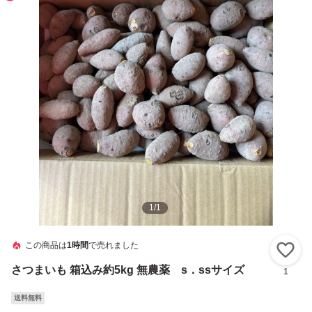
1
/
1
この商品は
1時間
で売れました
い
さつまいも 箱込み約5kg 無農薬 s．ssサイズ
1
送料無料