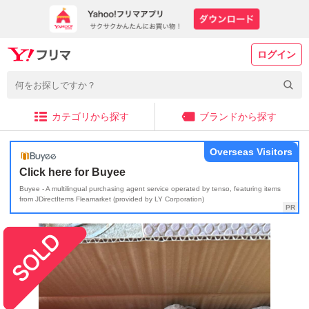
ログイン
カテゴリから探す
ブランドから探す
Overseas Visitors
Click here for Buyee
Buyee - A multilingual purchasing agent service operated by tenso, featuring items
from JDirectItems Fleamarket (provided by LY Corporation)