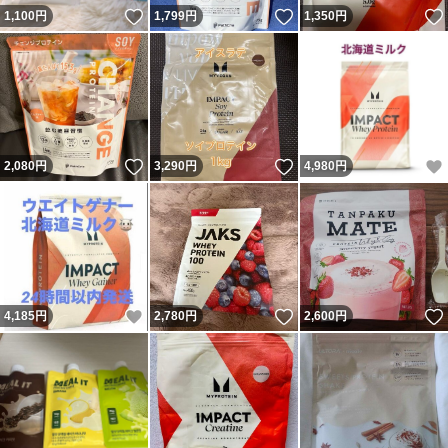
いいね！
いいね！
1,100
円
1,799
円
1,350
円
いいね！
いいね！
2,080
円
3,290
円
4,980
円
いいね！
いいね！
4,185
円
2,780
円
2,600
円