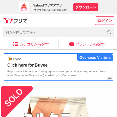
ログイン
カテゴリから探す
ブランドから探す
Overseas Visitors
Click here for Buyee
Buyee - A multilingual purchasing agent service operated by tenso, featuring items
from JDirectItems Fleamarket (provided by LY Corporation)