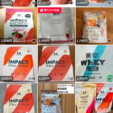
いいね！
いいね！
4,199
円
2,590
円
2,090
円
最大10%対象
いいね！
いいね！
2,250
円
1,699
円
1,700
円
いいね！
いいね！
4,555
円
4,200
円
1,398
円