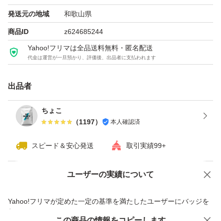
発送元の地域
和歌山県
商品ID
z624685244
Yahoo!フリマは全品送料無料・匿名配送
代金は運営が一旦預かり、評価後、出品者に支払われます
出品者
ちょこ
（
1197
）
本人確認済
スピード＆安心発送
取引実績99+
ユーザーの実績について
価格の相談
商品への質問
商品への質問からの値下げ交渉、不適切なカテゴリ変更依頼は禁止です
Yahoo!フリマが定めた一定の基準を満たしたユーザーにバッジを
付与しています
この商品をみている人にオススメ
この商品の情報をコピーします