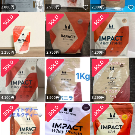
いいね！
いいね！
2,000
円
2,980
円
2,000
円
1,250
円
2,750
円
4,200
円
4,100
円
1,900
円
3,290
円