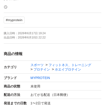
発送
#
myprotein
購入後24時間以内に匿名発送いたします。
送料を抑えるために簡易梱包になります。
購入日時：
2026年6月17日 19:24
出品日時：
2026年6月10日 22:22
海外製品の為に製品の汚れ、スレ、表記ラベル忘れ等
が有ります。裏側でフレーバーの確認出来ます。
商品の情報
スポーツ
フィットネス、トレーニング
#プロテイン
カテゴリ
プロテイン
ホエイプロテイン
#Myprotein
ブランド
MYPROTEIN
#マイプロテイン
商品の状態
未使用
#アミノ酸
配送の方法
おてがる配送（日本郵便）
発送までの日数
1〜2日で発送