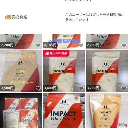
いいね！
いいね！
1,439
円
3,290
円
1,500
円
このユーザーは設定した発送日数内に
安心発送
発送しています
いいね！
いいね！
2,280
円
4,185
円
2,280
円
最大10%対象
いいね！
いいね！
3,580
円
3,400
円
3,200
円