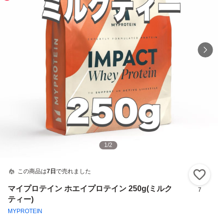
1
/
2
この商品は
7日
で売れました
い
マイプロテイン ホエイプロテイン 250g(ミルク
7
ティー)
MYPROTEIN