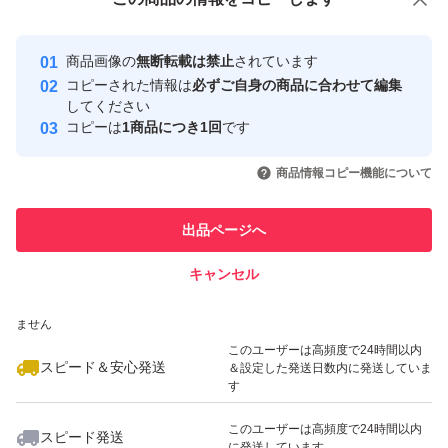
安心取引出品者
最大10%対象
最大10%対象
Yahoo!フリマの基準をクリアした安
安心取引出品者
商品画像の
無断転載は禁止
されています
心・安全なユーザーです
コピーされた情報は
必ずご自身の商品に合わせて編集
取引実績
してください
コピーは
1商品につき1回
です
このユーザーはYahoo!フリマの取
取引実績◯+
いいね！
いいね！
1,680
円
950
円
1,900
円
引を完了させた実績があります
商品情報コピー機能について
最大10%対象
最大10%対象
このユーザーは他フリマサービス
他フリマ実績◯+
出品ページへ
での取引実績があります
キャンセル
スピード&安心発送
いいね！
いいね！
1,800
※このバッジは実績に基づく表示であり、発送を保証しているものではあり
円
4,200
円
4,000
円
ません
このユーザーは高頻度で24時間以内
スピード＆安心発送
＆設定した発送日数内に発送していま
す
このユーザーは高頻度で24時間以内
スピード発送
に発送しています