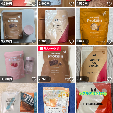
いいね！
いいね！
4,580
円
1,900
円
4,550
円
いいね！
いいね！
3,299
円
3,900
円
3,699
円
最大10%対象
いいね！
いいね！
3,380
円
2,760
円
2,300
円