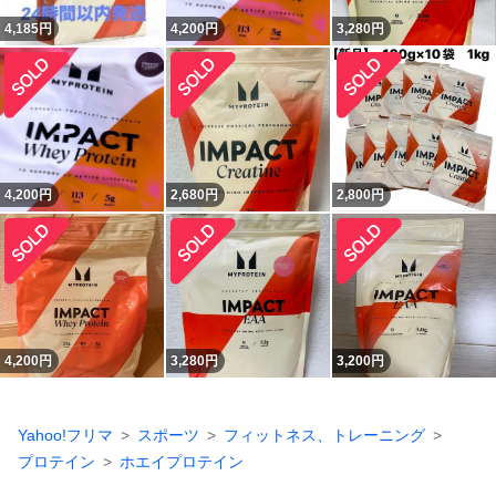
4,185
円
4,200
円
3,280
円
4,200
円
2,680
円
2,800
円
4,200
円
3,280
円
3,200
円
Yahoo!フリマ
スポーツ
フィットネス、トレーニング
プロテイン
ホエイプロテイン