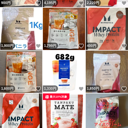
いいね！
いいね！
900
円
4,195
円
2,220
円
いいね！
いいね！
1,900
円
1,799
円
400
円
いいね！
いいね！
1,600
円
1,330
円
1,850
円
最大10%対象