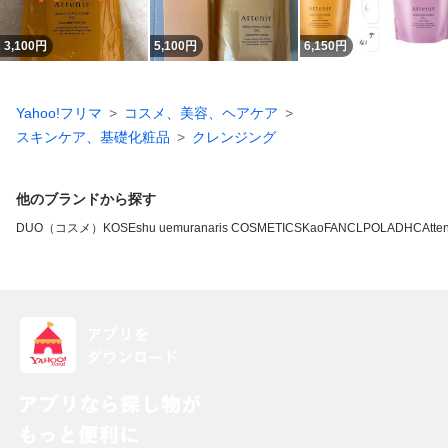
3,100
円
5,100
円
6,150
円
Yahoo!フリマ
コスメ、美容、ヘアケア
スキンケア、基礎化粧品
クレンジング
他のブランドから探す
DUO（コスメ）
KOSE
shu uemura
naris COSMETICS
Kao
FANCL
POLA
DHC
Atten