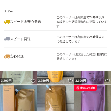
いいね！
いいね！
3,100
※このバッジは実績に基づく表示であり、発送を保証しているものではあり
円
3,200
円
3,100
円
ません
最大10%対象
このユーザーは高頻度で24時間以内
スピード＆安心発送
＆設定した発送日数内に発送していま
す
このユーザーは高頻度で24時間以内
スピード発送
に発送しています
いいね！
いいね！
3,500
円
3,100
円
3,100
円
最大10%対象
このユーザーは設定した発送日数内に
安心発送
発送しています
いいね！
いいね！
3,200
円
3,250
円
3,100
円
最大10%対象