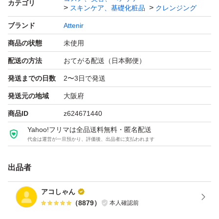
カテゴリ
スキンケア、基礎化粧品
クレンジング
ブランド
Attenir
商品の状態
未使用
配送の方法
おてがる配送（日本郵便）
発送までの日数
2〜3日で発送
発送元の地域
大阪府
商品ID
z624671440
Yahoo!フリマは全品送料無料・匿名配送
代金は運営が一旦預かり、評価後、出品者に支払われます
出品者
アコしゃん
（
8879
）
本人確認前