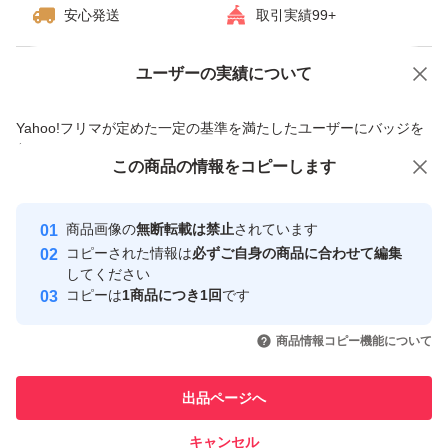
安心発送
取引実績99+
ユーザーの実績について
価格の相談
商品への質問
商品への質問からの値下げ交渉、不適切なカテゴリ変更依頼は禁止です
Yahoo!フリマが定めた一定の基準を満たしたユーザーにバッジを
付与しています
この商品をみている人にオススメ
この商品の情報をコピーします
安心取引出品者
最大10%対象
最大10%対象
最大10%対象
Yahoo!フリマの基準をクリアした安
安心取引出品者
商品画像の
無断転載は禁止
されています
心・安全なユーザーです
コピーされた情報は
必ずご自身の商品に合わせて編集
取引実績
してください
コピーは
1商品につき1回
です
このユーザーはYahoo!フリマの取
取引実績◯+
いいね！
いいね！
3,100
円
3,100
円
5,100
円
引を完了させた実績があります
商品情報コピー機能について
最大10%対象
最大10%対象
最大10%対象
このユーザーは他フリマサービス
他フリマ実績◯+
出品ページへ
での取引実績があります
キャンセル
スピード&安心発送