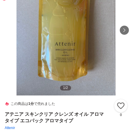
1
/
2
この商品は
1分
で売れました
い
アテニア スキンクリア クレンズ オイル アロマ
0
タイプ エコパック アロマタイプ
Attenir