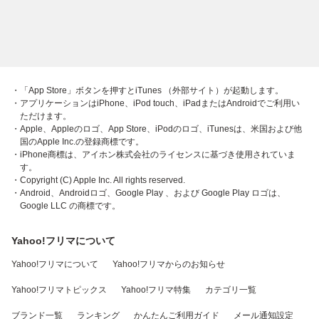
・「App Store」ボタンを押すとiTunes （外部サイト）が起動します。
・アプリケーションはiPhone、iPod touch、iPadまたはAndroidでご利用い
ただけます。
・Apple、Appleのロゴ、App Store、iPodのロゴ、iTunesは、米国および他
国のApple Inc.の登録商標です。
・iPhone商標は、アイホン株式会社のライセンスに基づき使用されていま
す。
・Copyright (C) Apple Inc. All rights reserved.
・Android、Androidロゴ、Google Play 、および Google Play ロゴは、
Google LLC の商標です。
Yahoo!フリマについて
Yahoo!フリマについて
Yahoo!フリマからのお知らせ
Yahoo!フリマトピックス
Yahoo!フリマ特集
カテゴリ一覧
ブランド一覧
ランキング
かんたんご利用ガイド
メール通知設定