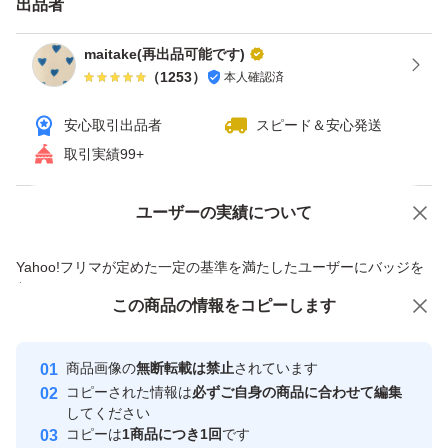
出品者
ゆうパケットポストにて発送予定です。
maitake(再出品可能です)
（
1253
）
本人確認済
【その他】
自宅保管のため、細かい点が気になる方はご遠慮くださ
安心取引出品者
スピード＆安心発送
い。
取引実績99+
ご理解いただける方、よろしくお願いいたします。
ユーザーの実績について
価格の相談
商品への質問
商品への質問からの値下げ交渉、不適切なカテゴリ変更依頼は禁止です
Yahoo!フリマが定めた一定の基準を満たしたユーザーにバッジを
付与しています
この商品をみている人にオススメ
この商品の情報をコピーします
安心取引出品者
最大10%対象
Yahoo!フリマの基準をクリアした安
安心取引出品者
商品画像の
無断転載は禁止
されています
心・安全なユーザーです
コピーされた情報は
必ずご自身の商品に合わせて編集
取引実績
してください
コピーは
1商品につき1回
です