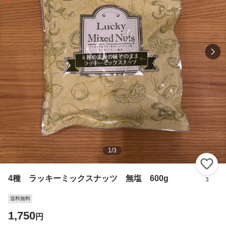
1
/
3
い
4種 ラッキーミックスナッツ 無塩 600g
3
送料無料
1,750
円