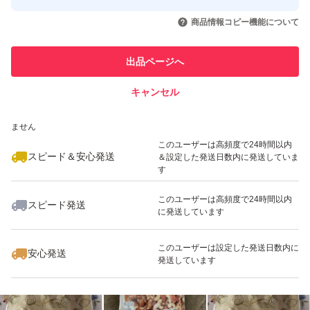
このユーザーはYahoo!フリマの取
取引実績◯+
いいね！
いいね！
1,700
円
1,690
円
1,600
円
引を完了させた実績があります
商品情報コピー機能について
このユーザーは他フリマサービス
他フリマ実績◯+
出品ページへ
での取引実績があります
キャンセル
スピード&安心発送
いいね！
いいね！
1,730
※このバッジは実績に基づく表示であり、発送を保証しているものではあり
円
1,750
円
1,770
円
ません
最大10%対象
このユーザーは高頻度で24時間以内
スピード＆安心発送
＆設定した発送日数内に発送していま
す
このユーザーは高頻度で24時間以内
スピード発送
に発送しています
いいね！
いいね！
1,730
円
1,730
円
777
円
最大10%対象
このユーザーは設定した発送日数内に
安心発送
発送しています