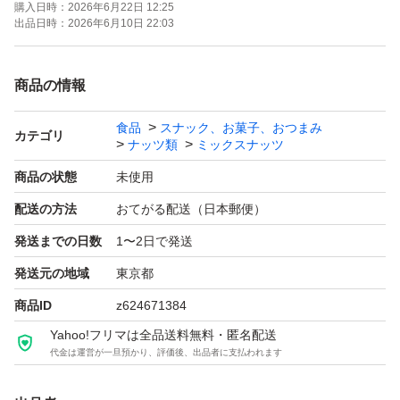
購入日時：
2026年6月22日 12:25
600g
出品日時：
2026年6月10日 22:03
【賞味期限】
商品の情報
2026年10月
食品
スナック、お菓子、おつまみ
カテゴリ
ナッツ類
ミックスナッツ
【状態について】
商品の状態
未使用
もともと製造過程で割れているナッツが一部含まれており
配送の方法
おてがる配送（日本郵便）
ます。
発送までの日数
1〜2日で発送
また、防水対策をして配達用ビニールに入れての発送とな
るため、配送中にさらに割れや欠けが生じる可能性がござ
発送元の地域
東京都
います。あらかじめご了承いただける方のみご購入をお願
商品ID
z624671384
いいたします。
Yahoo!フリマは全品送料無料・匿名配送
代金は運営が一旦預かり、評価後、出品者に支払われます
【発送方法】