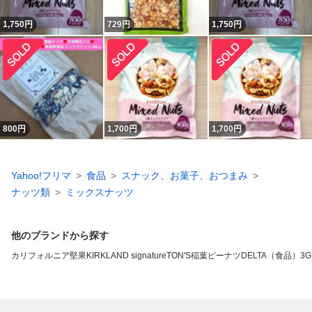
1,750
円
729
円
1,750
円
800
円
1,700
円
1,700
円
Yahoo!フリマ
食品
スナック、お菓子、おつまみ
ナッツ類
ミックスナッツ
他のブランドから探す
カリフォルニア堅果
KIRKLAND signature
TON'S
稲葉ピーナツ
DELTA（食品）
3G