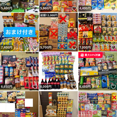
いいね！
いいね！
5,400
円
5,960
円
4,400
円
いいね！
いいね！
7,400
円
5,700
円
7,000
円
最大10%対象
いいね！
いいね！
6,650
円
6,000
円
6,480
円