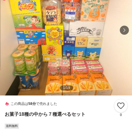
1
/
19
この商品は
58分
で売れました
い
お菓子18種の中から７種選べるセット
0
送料無料