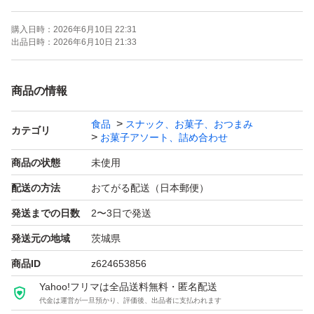
バラ売り・値下げ不可です。
購入日時：
2026年6月10日 22:31
関係のないカテゴリー変更は規約違反の為対応致しかねま
出品日時：
2026年6月10日 21:33
す。
即買い大歓迎です。
商品の情報
食品
スナック、お菓子、おつまみ
選択した組み合わせによっては外箱から出しての梱包とな
カテゴリ
お菓子アソート、詰め合わせ
る場合があります。その際は事前にご相談させていただき
商品の状態
未使用
ます。
配送の方法
おてがる配送（日本郵便）
発送までの日数
2〜3日で発送
何か質問などございましたらお気軽にコメント下さい。
発送元の地域
茨城県
発送は仕事の関係上翌日発送になることが多いので御了承
商品ID
z624653856
ください。
Yahoo!フリマは全品送料無料・匿名配送
代金は運営が一旦預かり、評価後、出品者に支払われます
仕事の都合で翌々日になることも稀にあるかと思います。