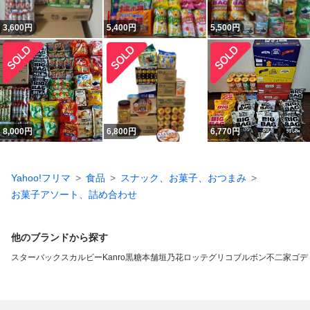
3,600
円
5,400
円
5,500
円
8,000
円
6,800
円
6,770
円
Yahoo!フリマ
食品
スナック、お菓子、おつまみ
お菓子アソート、詰め合わせ
他のブランドから探す
スターバックス
カルビー
Kanro
黒糖本舗垣乃花
ロッテ
グリコ
ブルボン
不二家
ゴデ