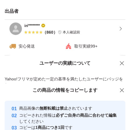
出品者
iri********
（
860
）
本人確認前
安心発送
取引実績99+
ユーザーの実績について
価格の相談
商品への質問
商品への質問からの値下げ交渉、不適切なカテゴリ変更依頼は禁止です
Yahoo!フリマが定めた一定の基準を満たしたユーザーにバッジを
付与しています
この商品をみている人にオススメ
この商品の情報をコピーします
安心取引出品者
最大10%対象
最大10%対象
最大10%対象
Yahoo!フリマの基準をクリアした安
安心取引出品者
商品画像の
無断転載は禁止
されています
心・安全なユーザーです
コピーされた情報は
必ずご自身の商品に合わせて編集
取引実績
してください
コピーは
1商品につき1回
です