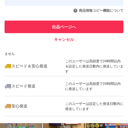
このユーザーはYahoo!フリマの取
取引実績◯+
いいね！
いいね！
4,750
円
6,000
円
7,200
円
引を完了させた実績があります
商品情報コピー機能について
最大10%対象
最大10%対象
このユーザーは他フリマサービス
他フリマ実績◯+
出品ページへ
での取引実績があります
キャンセル
スピード&安心発送
いいね！
いいね！
6,300
※このバッジは実績に基づく表示であり、発送を保証しているものではあり
円
6,200
円
5,241
円
ません
最大10%対象
このユーザーは高頻度で24時間以内
スピード＆安心発送
＆設定した発送日数内に発送していま
す
このユーザーは高頻度で24時間以内
スピード発送
に発送しています
いいね！
いいね！
5,300
円
7,900
円
4,800
円
最大10%対象
このユーザーは設定した発送日数内に
安心発送
発送しています