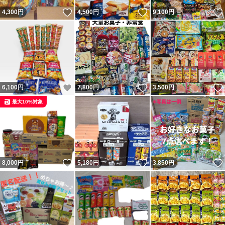
いいね！
いいね！
4,300
円
4,500
円
9,100
円
いいね！
いいね！
6,100
円
7,800
円
3,500
円
最大10%対象
いいね！
いいね！
8,000
円
5,180
円
3,850
円