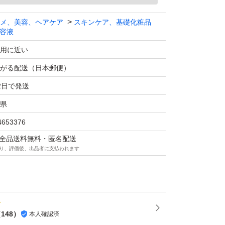
たします。
メ、美容、ヘアケア
スキンケア、基礎化粧品
容液
集中対策プレミアム美容液 20ml 【医薬部外
用に近い
製薬
がる配送（日本郵便）
ます
2日で発送
能について
県
4653376
マは全品送料無料・匿名配送
り、評価後、出品者に支払われます
発送してい
（
148
）
本人確認済