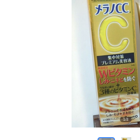
1
/
3