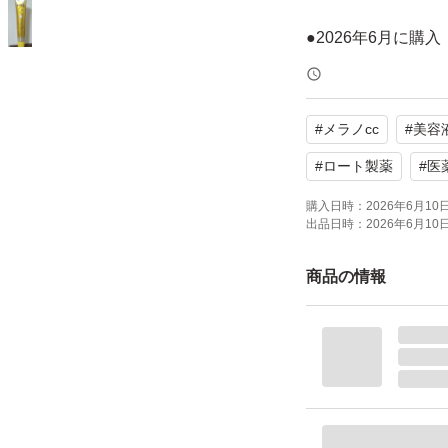
●2026年6月に購入
●開封して2回使用
#
メラノcc
#
美容
●別の商品に変えた
#
ロート製薬
#
医
*残量たっぷり
購入日時：
2026年6月10日 
出品日時：
2026年6月10日 
●即購入OK
商品の情報
(ご連絡が遅くなる
●箱ごと発送いたし
ユーザーの実績について
*厚みの関係で緩衝
o!フリマが定めた一定の基準を満たしたユーザーにバッジを付与しています