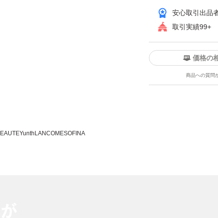
安心取引出品
発送
このユーザーは設定した発送日数内に発送しています
取引実績99+
価格の
商品への質問
 BEAUTE
Yunth
LANCOME
SOFINA