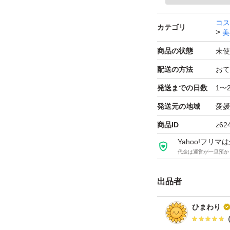
出品者
よろしくお願いい
この商品の情報をコピーします
コス
取引出品者
Yahoo!フリマの基準をクリアした安心・安全なユーザーです
カテゴリ
美
メラノCC 薬用しみ
商品画像の
無断転載は禁止
されています
商品の状態
未使
品】
コピーされた情報は
必ずご自身の商品に合わせて編集
してください
ブランド：ロート
コピーは
1商品につき1回
です
配送の方法
おて
実績◯+
このユーザーはYahoo!フリマの取引を完了させた実績があり
発送までの日数
1〜
商品情報コピー機
発送元の地域
愛媛
リマ実績◯+
このユーザーは他フリマサービスでの取引実績があります
出品ページへ
商品ID
z62
&安心発送
Yahoo!フリ
キャンセル
代金は運営が一旦預か
ジは実績に基づく表示であり、発送を保証しているものではありません
このユーザーは高頻度で24時間以内＆設定した発送日数内に
ード＆安心発送
出品者
ます
ひまわり
ード発送
このユーザーは高頻度で24時間以内に発送しています