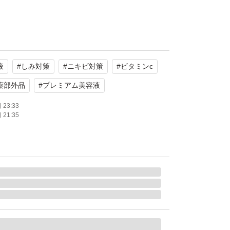
してます。
液
#
しみ対策
#
ニキビ対策
#
ビタミンc
ため使えなくなったので必要な方へ☆
薬部外品
#
プレミアム美容液
23:33
21:35
場合がございます)
ます。
材が使えません。ご了承ください。