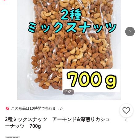
1
/
2
この商品は
10時間
で売れました
い
2種ミックスナッツ アーモンド&深煎りカシュ
0
ーナッツ 700g