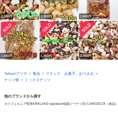
2,380
円
1,380
円
1,800
円
1,680
円
1,380
円
2,080
円
Yahoo!フリマ
食品
スナック、お菓子、おつまみ
ナッツ類
ミックスナッツ
他のブランドから探す
カリフォルニア堅果
KIRKLAND signature
稲葉ピーナツ
3G CARE
DELTA（食品