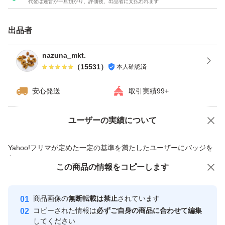
代金は運営が一旦預かり、評価後、出品者に支払われます
★全てご注文いただいてから袋詰いたしますので、新鮮な
ナッツをお届けいたします^ - ^
出品者
★チャック付き袋でのお届けですので、保存にも便利！
★ドライフルーツとナッツのミックスは発送日の袋詰めで
nazuna_mkt.
（
15531
）
本人確認済
もナッツがしけてしまう可能性がございます。ご理解・ご
安心発送
取引実績99+
ユーザーの実績について
価格の相談
商品への質問
商品への質問からの値下げ交渉、不適切なカテゴリ変更依頼は禁止です
Yahoo!フリマが定めた一定の基準を満たしたユーザーにバッジを
付与しています
この商品をみている人にオススメ
この商品の情報をコピーします
安心取引出品者
Yahoo!フリマの基準をクリアした安
安心取引出品者
商品画像の
無断転載は禁止
されています
心・安全なユーザーです
コピーされた情報は
必ずご自身の商品に合わせて編集
取引実績
してください