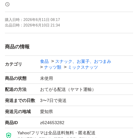
《賞味期限》
購入日時：
2026年6月11日 08:17
ご注文より約150日
出品日時：
2026年6月10日 21:34
(画像の賞味期限はサンプルになります。ご注文を受けて
から製造します！)
商品の情報
食品
スナック、お菓子、おつまみ
《コメント》
カテゴリ
ナッツ類
ミックスナッツ
アメリカ産ノンパレル種の素焼きアーモンド、ベトナム産
商品の状態
未使用
の深煎りカシューナッツのミックスナッツです♪
配送の方法
おてがる配送（ヤマト運輸）
通常より深煎りで香ばしいカシューナッツを使用しており
発送までの日数
3〜7日で発送
ます^ ^
3種ミックスナッツのくるみはいらないから、カシューナ
発送元の地域
愛知県
ッツをいっぱい食べたいあなたに
商品ID
z624653282
Yahoo!フリマは全品送料無料・匿名配送