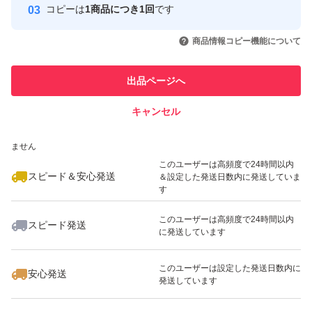
コピーは
1商品につき1回
です
このユーザーはYahoo!フリマの取
取引実績◯+
いいね！
いいね！
1,780
円
1,780
円
1,780
円
引を完了させた実績があります
商品情報コピー機能について
最大10%対象
最大10%対象
このユーザーは他フリマサービス
他フリマ実績◯+
出品ページへ
での取引実績があります
キャンセル
スピード&安心発送
いいね！
いいね！
1,780
※このバッジは実績に基づく表示であり、発送を保証しているものではあり
円
1,680
円
1,780
円
ません
最大10%対象
最大10%対象
最大10%対象
このユーザーは高頻度で24時間以内
スピード＆安心発送
＆設定した発送日数内に発送していま
す
このユーザーは高頻度で24時間以内
スピード発送
に発送しています
いいね！
いいね！
1,580
円
2,380
円
1,380
円
最大10%対象
このユーザーは設定した発送日数内に
安心発送
発送しています