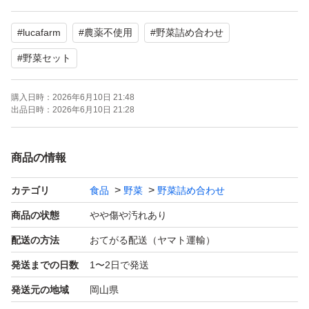
※生物の為、発送は最短で表示される時間を指定して発送
#
lucafarm
#
農薬不使用
#
野菜詰め合わせ
させて頂きます。
お仕事等で受け取りが困難な方はお手数ですが、発送通知
#
野菜セット
後にご自身で変更をよろしくお願いいたします(*_ _))*゜
購入日時：
2026年6月10日 21:48
出品日時：
2026年6月10日 21:28
☆ただいま収穫可能なお野菜たち☆
・キャベツ
商品の情報
・レッドキャベツ
・白菜
カテゴリ
食品
野菜
野菜詰め合わせ
・大根
商品の状態
やや傷や汚れあり
・ブロッコリー(脇芽)
配送の方法
おてがる配送（ヤマト運輸）
・人参
発送までの日数
1〜2日で発送
・小かぶ
発送元の地域
岡山県
・小松菜