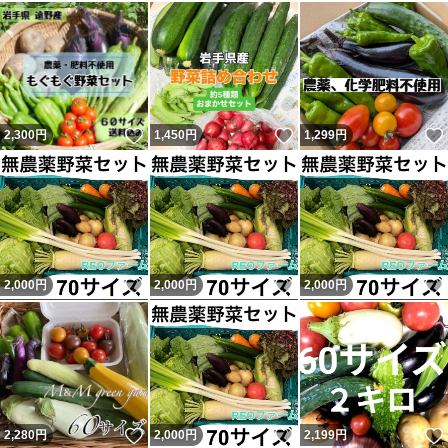
#野菜詰め合わせ
特徴詰め合わせ/セット,栽培期間中農薬不使用
量2kg
いいね！
いいね！
2,300
円
1,450
円
1,299
円
いいね！
いいね！
2,000
円
2,000
円
2,000
円
いいね！
いいね！
2,280
円
2,000
円
2,199
円