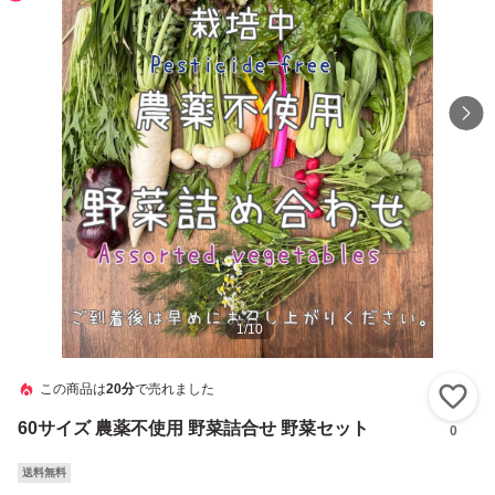
1
/
10
この商品は
20分
で売れました
い
60サイズ 農薬不使用 野菜詰合せ 野菜セット
0
送料無料