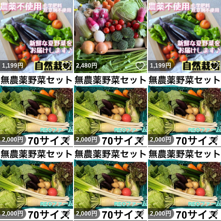
葉物等は萎びる事がありますが、届いたらすぐにお水に浸
してみてください、シャキッと戻ります。
いいね！
いいね！
1,199
円
2,480
円
1,199
円
仕事が牧場の為、朝が早いので22時以降は寝ているので
返信等メッセージが送れない事が多いです。
全てにご了承頂ける方のみ、ご購入お願いします(*_ _))
*゜
いいね！
いいね！
2,000
円
2,000
円
2,000
円
#LucaFarm
#野菜詰合せ
#野菜セット
いいね！
いいね！
2,000
円
2,000
円
2,000
円
#農薬不使用