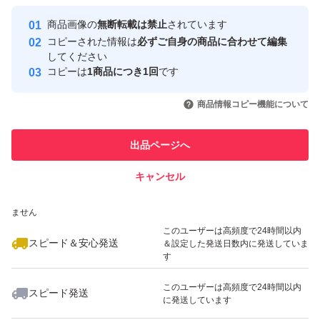
最大10%対象
最大10%対象
☆季節のフルーツ☆
Yahoo!フリマの基準をクリアした安
安心取引出品者
商品画像の
無断転載は禁止
されています
心・安全なユーザーです
その時期に収穫出来るフルーツを入れる事があります♪
コピーされた情報は
必ずご自身の商品に合わせて編集
取引実績
してください
コピーは
1商品につき1回
です
以上の中から5種類をお任せで詰めさせて頂きます。
このユーザーはYahoo!フリマの取
取引実績◯+
いいね！
いいね！
2,450
円
1,899
円
1,850
円
引を完了させた実績があります
※指定野菜等はご遠慮願います。
商品情報コピー機能について
最大10%対象
最大10%対象
最大10%対象
苦手な野菜等は言ってくれれば除くことは可能です！
このユーザーは他フリマサービス
他フリマ実績◯+
出品ページへ
での取引実績があります
3辺合計60cm(2kg)以内のダンボールを使用します。
キャンセル
スピード&安心発送
いいね！
いいね！
1,350
※このバッジは実績に基づく表示であり、発送を保証しているものではあり
円
1,499
円
2,000
円
ません
※記載してない野菜も入る事もあります。
このユーザーは高頻度で24時間以内
(沢山栽培してない為、記載出来ない野菜など)
スピード＆安心発送
＆設定した発送日数内に発送していま
す
このユーザーは高頻度で24時間以内
※5種類より多く入る事もあります。
スピード発送
に発送しています
いいね！
いいね！
2,480
円
2,100
円
1,980
円