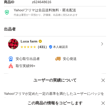
商品ID
z624648616
・ニラ
Yahoo!フリマは全品送料無料・匿名配送
・いんげん豆(緑、黄色)
代金は運営が一旦預かり、評価後、出品者に支払われます
・玉ねぎ
・レッドオニオン
出品者
・リーフレタス
Luca farm
・きゅうり
（
431
）
本人確認済
・ビーツ(ミニ)
安心取引出品者
安心発送
・じゃがいも 9種類のうち1種類
取引実績99+
・ズッキーニ
・西洋大根
ユーザーの実績について
価格の相談
商品への質問
･ピーマン
商品への質問からの値下げ交渉、不適切なカテゴリ変更依頼は禁止です
･なすび
Yahoo!フリマが定めた一定の基準を満たしたユーザーにバッジを
付与しています
･ししとう(甘長、万願寺など)
この商品をみている人にオススメ
この商品の情報をコピーします
安心取引出品者