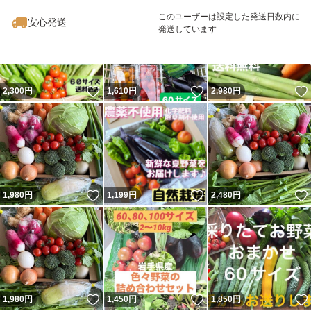
最大10%対象
※生物ですので、なるべく翌日に受け取れる方が希望で
このユーザーは設定した発送日数内に
安心発送
発送しています
す。
翌日以外の方は、ご自身の判断でお願いします！
航空便を使用する方は、購入後に教えてもらえると助かり
いいね！
いいね！
2,300
円
1,610
円
2,980
円
ます(*_ _))*゜
※写真は発送例です！
大きな野菜はカットさせて頂きます！
いいね！
いいね！
1,980
円
1,199
円
2,480
円
農薬を使用しない為、虫食いはもちろん、小さな虫たちも
ついて行く事があります。
いいね！
いいね！
1,980
円
1,450
円
1,850
円
路地栽培の為、土が付いていることもあります。