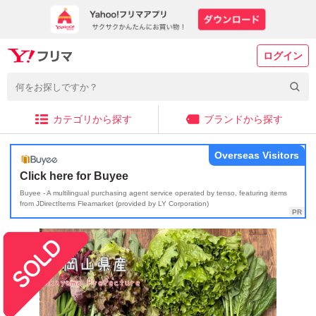
ログイン
カテゴリから探す
ブランドから探す
Overseas Visitors
Click here for Buyee
Buyee - A multilingual purchasing agent service operated by tenso, featuring items
from JDirectItems Fleamarket (provided by LY Corporation)