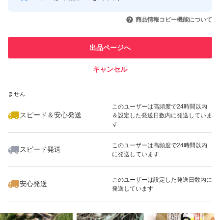
このユーザーはYahoo!フリマの取
取引実績◯+
いいね！
いいね！
2,144
円
1,533
円
1,768
円
引を完了させた実績があります
商品情報コピー機能について
このユーザーは他フリマサービス
他フリマ実績◯+
出品ページへ
での取引実績があります
キャンセル
スピード&安心発送
いいね！
いいね！
1,299
※このバッジは実績に基づく表示であり、発送を保証しているものではあり
円
1,299
円
1,032
円
ません
このユーザーは高頻度で24時間以内
スピード＆安心発送
＆設定した発送日数内に発送していま
す
このユーザーは高頻度で24時間以内
スピード発送
に発送しています
いいね！
いいね！
1,299
円
3,600
円
3,600
円
最大10%対象
このユーザーは設定した発送日数内に
安心発送
発送しています