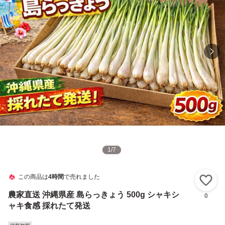
1
/
7
この商品は
4時間
で売れました
い
農家直送 沖縄県産 島らっきょう 500g シャキシ
0
ャキ食感 採れたて発送