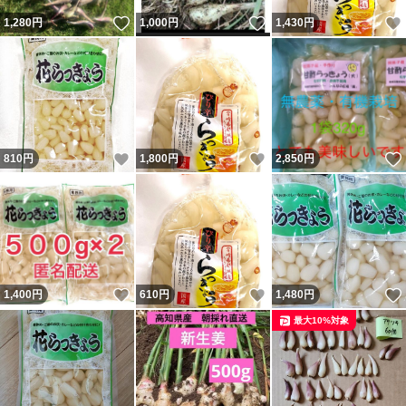
いいね！
いいね！
1,280
円
1,000
円
1,430
円
いいね！
いいね！
810
円
1,800
円
2,850
円
いいね！
いいね！
1,400
円
610
円
1,480
円
最大10%対象