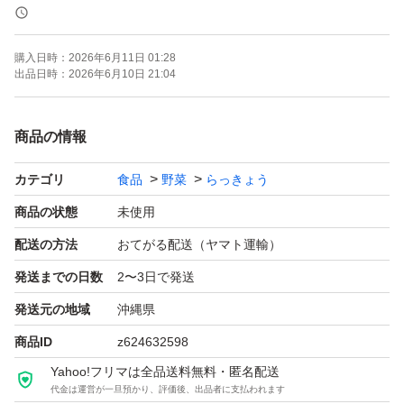
そのままでも美味しくお召しあがりいただけますが、塩漬
け、削り節、キムチ漬け、天ぷら、炒め物ホクホク食感も
購入日時：
2026年6月11日 01:28
最高です♪
出品日時：
2026年6月10日 21:04
ご注文頂いてから収穫致します。農家から直送(^。^)
商品の情報
新鮮な島らっきょうをお届けいたします。
カテゴリ
食品
野菜
らっきょう
雨天時には畑に入れないので発送が遅れる事も有りますが
商品の状態
未使用
基本早めの発送心掛けております。
配送の方法
おてがる配送（ヤマト運輸）
発送までの日数
2〜3日で発送
新品箱を使用しての
発送元の地域
沖縄県
発送しております。
商品ID
z624632598
メルカリネコポス発送！
Yahoo!フリマは全品送料無料・匿名配送
代金は運営が一旦預かり、評価後、出品者に支払われます