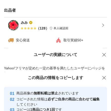
※全国送料無料
出品者
#酒おつまみ
みみ
#島らっきょう
（
128
）
本人確認前
#しまらっきょう
安心発送
取引実績50+
#らっきょ
#沖縄県産
ユーザーの実績について
価格の相談
商品への質問
#おきなわ
商品への質問からの値下げ交渉、不適切なカテゴリ変更依頼は禁止です
#おみやげ
Yahoo!フリマが定めた一定の基準を満たしたユーザーにバッジを
付与しています
#あわもり
この商品をみている人にオススメ
この商品の情報をコピーします
安心取引出品者
#ビール
最大10%対象
最大10%対象
#沖縄観光
Yahoo!フリマの基準をクリアした安
安心取引出品者
商品画像の
無断転載は禁止
されています
心・安全なユーザーです
野菜の種類島らっきょう
コピーされた情報は
必ずご自身の商品に合わせて編集
取引実績
してください
コピーは
1商品につき1回
です