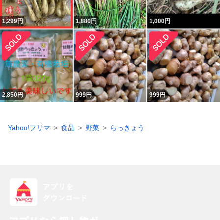
1,299
円
1,880
円
1,000
円
2,850
円
999
円
999
円
Yahoo!フリマ
食品
野菜
らっきょう