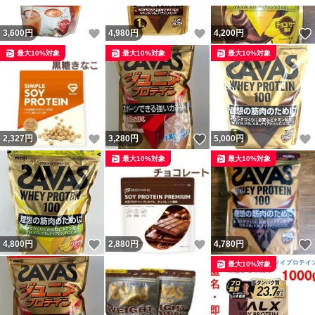
記す場合がございます。
いいね！
いいね！
3,600
円
4,980
円
4,200
円
※フリマサイト内規約遵守を心掛けて運用しております。
最大10%対象
最大10%対象
最大10%対象
いいね！
いいね！
2,327
円
3,280
円
5,000
円
最大10%対象
最大10%対象
いいね！
いいね！
4,800
円
2,880
円
4,780
円
最大10%対象