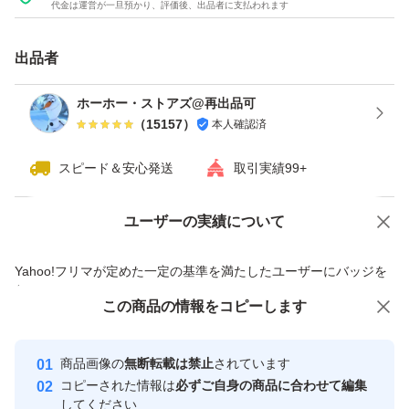
代金は運営が一旦預かり、評価後、出品者に支払われます
が実施したアスリートの食事調査結果に基づき、アスリー
トのカラダづくりに必要とされるビタミンとミネラルを独
出品者
自に設計して配合しています。
ホーホー・ストアズ@再出品可
溶けやすさにこだわった当社独自の配合と造粒技術を活用
（
15157
）
本人確認済
しているので、サッと溶かせておいしく飲むことができま
スピード＆安心発送
取引実績99+
す。
ユーザーの実績について
価格の相談
商品への質問
・【原材料名】脱脂大豆たんぱく（国内製造）、カルシウ
商品への質問からの値下げ交渉、不適切なカテゴリ変更依頼は禁止です
ム ビス-3-ヒドロキシ-3-メチルブチレートモノハイドレ
Yahoo!フリマが定めた一定の基準を満たしたユーザーにバッジを
付与しています
ート（HMBカルシウム）、ココアパウダー、食塩、植物
この商品をみている人にオススメ
この商品の情報をコピーします
安心取引出品者
油脂/炭酸Ca、香料、増粘剤（プルラン）、乳化剤、甘味
最大10%対象
最大10%対象
料（アスパルテーム・L-フェニルアラニン化合物、スクラ
Yahoo!フリマの基準をクリアした安
安心取引出品者
商品画像の
無断転載は禁止
されています
心・安全なユーザーです
ロース、アセスルファムK）、炭酸Mg、V.C、ピロリン酸
コピーされた情報は
必ずご自身の商品に合わせて編集
取引実績
してください
第二鉄、V.E、V.B2、V.B6、パントテン酸Ca、V.B1、ナ