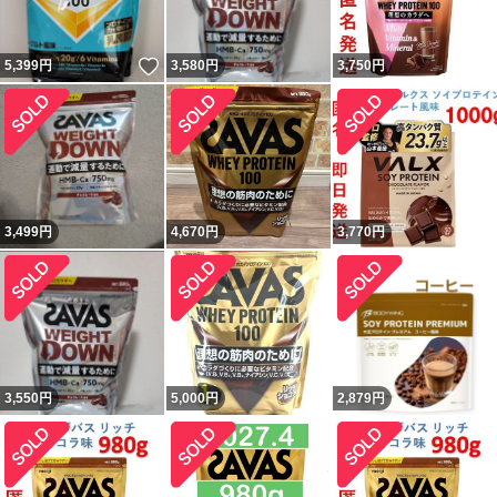
いいね！
5,399
円
3,580
円
3,750
円
3,499
円
4,670
円
3,770
円
3,550
円
5,000
円
2,879
円