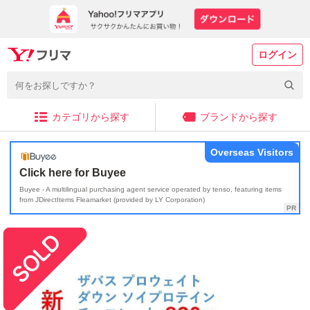
ログイン
カテゴリから探す
ブランドから探す
Overseas Visitors
Click here for Buyee
Buyee - A multilingual purchasing agent service operated by tenso, featuring items
from JDirectItems Fleamarket (provided by LY Corporation)