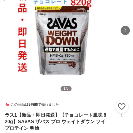
1
/
6
この商品は
9時間
で売れました
い
ラス1【新品・即日発送】【チョコレート風味 8
1
20g】SAVAS ザバス プロ ウェイトダウン ソイ
プロテイン 明治