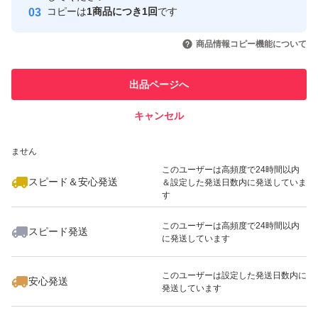
コピーは
1商品につき1回
です
イアシン、V.A、V.D、V.B12、（一部に乳成分・大豆を含
このユーザーはYahoo!フリマの取
取引実績◯+
いいね！
いいね！
3,550
円
3,645
円
3,750
円
引を完了させた実績があります
む）
商品情報コピー機能について
最大10%対象
最大10%対象
最大10%対象
このユーザーは他フリマサービス
他フリマ実績◯+
出品ページへ
での取引実績があります
【出品者よりお客様へ】
※可能な限り、24時間以内の発送対応を心がけておりま
キャンセル
スピード&安心発送
す。
いいね！
いいね！
3,680
※このバッジは実績に基づく表示であり、発送を保証しているものではあり
円
3,240
円
3,770
円
ません
※賞味期限、使用期限のある出品に関しましては、在庫状
最大10%対象
最大10%対象
このユーザーは高頻度で24時間以内
況に応じて記載日より新しい物をお送りする場合がござい
スピード＆安心発送
＆設定した発送日数内に発送していま
す
ます。
このユーザーは高頻度で24時間以内
※出品物の複数まとめ買いや他出品物とのおまとめ出品
スピード発送
に発送しています
いいね！
いいね！
4,980
円
3,600
円
3,399
円
は、お気軽にお問い合わせください。
最大10%対象
※ご購入前に、商品、発送方法等の再確認をお願い申し上
このユーザーは設定した発送日数内に
安心発送
発送しています
げます。
※此方より発送した際の証明の為、梱包材の一部に目印を