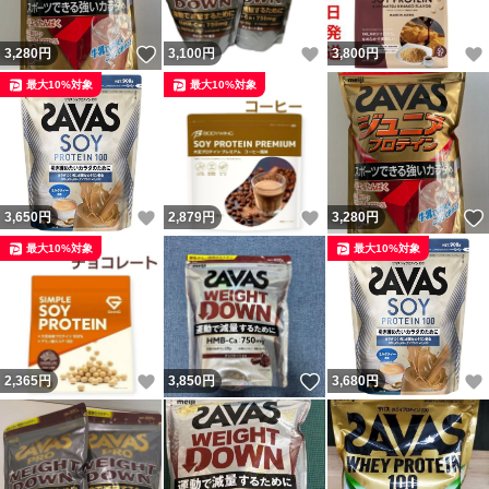
いいね！
いいね！
3,280
円
3,100
円
3,800
円
最大10%対象
最大10%対象
いいね！
いいね！
3,650
円
2,879
円
3,280
円
最大10%対象
最大10%対象
いいね！
いいね！
2,365
円
3,850
円
3,680
円