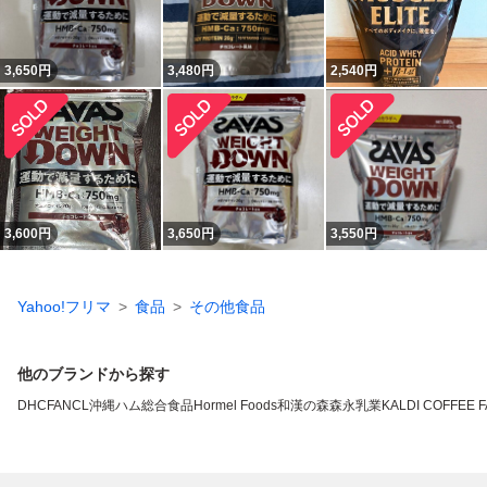
3,650
円
3,480
円
2,540
円
3,600
円
3,650
円
3,550
円
Yahoo!フリマ
食品
その他食品
他のブランドから探す
DHC
FANCL
沖縄ハム総合食品
Hormel Foods
和漢の森
森永乳業
KALDI COFFEE 