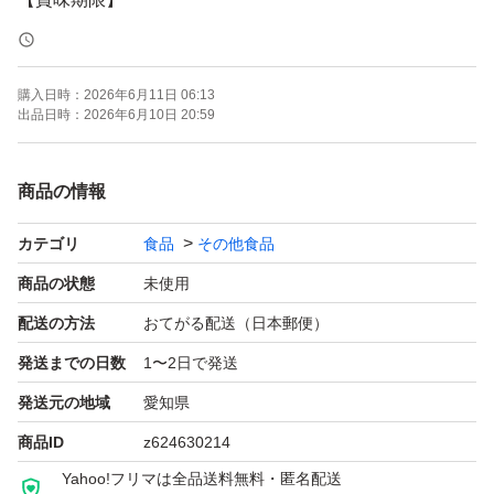
２０２８年１月
購入日時：
2026年6月11日 06:13
■発送方法
出品日時：
2026年6月10日 20:59
ゆうパケットポスト
※送料を抑えるために簡易包装による発送となります。
商品の情報
カテゴリ
食品
その他食品
【商品概要】
・「ザバス プロ ウエイトダウン」は、大豆プロテインと
商品の状態
未使用
カラダづくりに必要なビタミン、ミネラルに加えて、HM
配送の方法
おてがる配送（日本郵便）
B-Caを独自配合した粉末プロテイン。溶けやすさにこだ
発送までの日数
1〜2日で発送
わった当社独自の配合と造粒技術を活用しているので、サ
発送元の地域
愛知県
ッと溶かせておいしく飲むことができます。
商品ID
z624630214
Yahoo!フリマは全品送料無料・匿名配送
・たんぱく原料として大豆プロテインを100%使用。明治