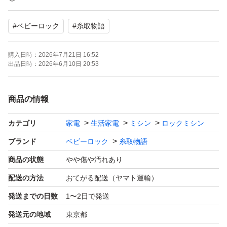
・エアースルーシステム 空気でサッと糸通し 自動エア糸
#
ベビーロック
#
糸取物語
通し レバーひとつでルーパー糸を瞬間セット。面倒 な手
順は一切なしの、世界初の空気圧 糸通しシステムです。
購入日時：
2026年7月21日 16:52
1. 糸を2～3cm差し込む 2. エアレバーを強く押す 3. 糸が
出品日時：
2026年6月10日 20:53
飛び出す
・普通ロック⇔巻きロック ダイヤルで切り換え自由自
商品の情報
在。
カテゴリ
家電
生活家電
ミシン
ロックミシン
普通ロックと巻きロックの切り替えは、ダイヤルを まわ
すだけ。
ブランド
ベビーロック
糸取物語
巻きロックはジョーゼットやオーガンジーなどの薄い生地
商品の状態
やや傷や汚れあり
のシルエットを引き立てるのに 最適です。
配送の方法
おてがる配送（ヤマト運輸）
・生地を切り落としたくない時はワンタッチでメスをロッ
発送までの日数
1〜2日で発送
ク。
発送元の地域
東京都
・普通ロックも巻きロックも、ダイヤル操作で送り目の調