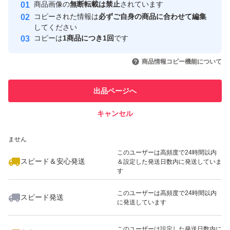
安心取引出品者
商品画像の
無断転載は禁止
されています
心・安全なユーザーです
◎付属品は画像の通りです！（画像に写っていないものは
コピーされた情報は
必ずご自身の商品に合わせて編集
取引実績
してください
一切付属致しません！）
コピーは
1商品につき1回
です
◎取扱説明書はコピーとなります
このユーザーはYahoo!フリマの取
取引実績◯+
いいね！
いいね！
36,800
円
29,500
円
28,800
円
引を完了させた実績があります
◎落札者様の都合による返品は、一切受け付けておりませ
商品情報コピー機能について
んので、ご了承下さい！
このユーザーは他フリマサービス
他フリマ実績◯+
出品ページへ
での取引実績があります
こちらのロックミシンと思われます。
◎発送はヤマト運輸の送料込みとさせて頂きます！
キャンセル
スピード&安心発送
いいね！
いいね！
29,980
※このバッジは実績に基づく表示であり、発送を保証しているものではあり
円
39,800
円
138,800
円
ません
このユーザーは高頻度で24時間以内
スピード＆安心発送
＆設定した発送日数内に発送していま
す
このユーザーは高頻度で24時間以内
スピード発送
に発送しています
いいね！
いいね！
27,480
円
35,000
円
82,800
円
このユーザーは設定した発送日数内に