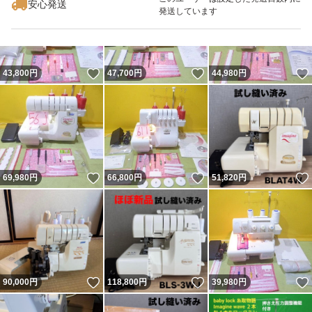
安心発送
発送しています
いいね！
いいね！
43,800
円
47,700
円
44,980
円
いいね！
いいね！
69,980
円
66,800
円
51,820
円
いいね！
いいね！
90,000
円
118,800
円
39,980
円