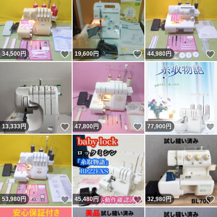
いいね！
いいね！
34,500
円
19,600
円
44,980
円
いいね！
いいね！
13,333
円
47,800
円
77,900
円
いいね！
いいね！
53,980
円
45,480
円
32,980
円