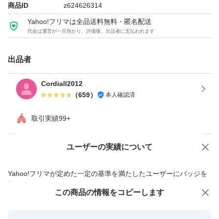
商品ID
z624626314
節がかんたん。
Yahoo!フリマは全品送料無料・匿名配送
・かがり幅もダイヤルを回すだけでかんたんチェンジ。
代金は運営が一旦預かり、評価後、出品者に支払われます
【仕樣】 縫い型式：オーバーロック かがり幅：普通ロッ
ク3.0～5.0mm／巻きロック1.5mm（標準） 縫い目（送り
出品者
目）：1～4mm 使用針：HA×1SP（＃11,＃14）
Cordiall2012
（
659
）
本人確認済
◎あくまでも中古品としての出品ですので、神経質な方の
取引実績99+
はご遠慮下さい！
◎内・外部クリーニング、分解掃除・整備(メンテナン
ユーザーの実績について
価格の相談
商品への質問
ス・オーバーホール)・注油 済みです
◎十分なテスト縫いを済ませておりますので快適にお使い
商品への質問からの値下げ交渉、不適切なカテゴリ変更依頼は禁止です
Yahoo!フリマが定めた一定の基準を満たしたユーザーにバッジを
頂けます！
付与しています
この商品をみている人にオススメ
この商品の情報をコピーします
安心取引出品者
◎動作は大変スムーズでキレイに縫えます ⇒ 縫い見本は
こちらのミシンで作成致しました！
Yahoo!フリマの基準をクリアした安