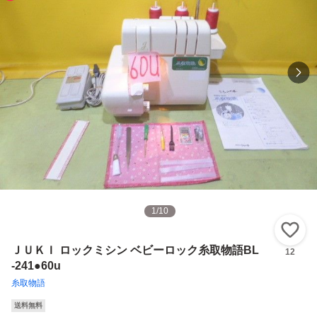
1
/
10
い
ＪＵＫＩ ロックミシン ベビーロック糸取物語BL
12
-241●60u
糸取物語
送料無料