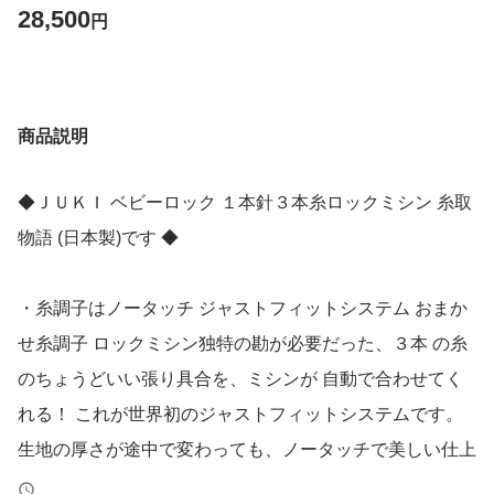
28,500
円
商品説明
◆ＪＵＫＩ ベビーロック １本針３本糸ロックミシン 糸取
物語 (日本製)です ◆
・糸調子はノータッチ ジャストフィットシステム おまか
せ糸調子 ロックミシン独特の勘が必要だった、３本 の糸
のちょうどいい張り具合を、ミシンが 自動で合わせてく
れる！ これが世界初のジャストフィットシステムです。
生地の厚さが途中で変わっても、ノータッチで美しい仕上
がり。