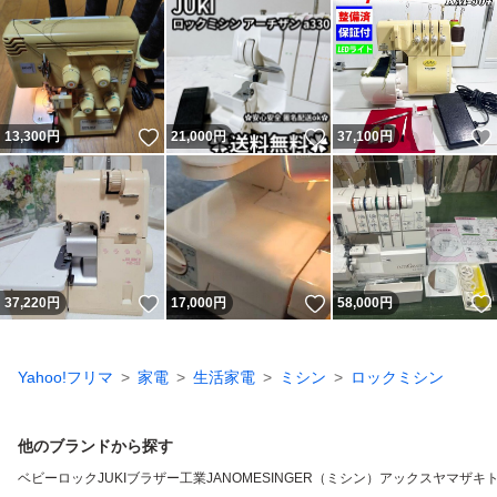
いいね！
いいね！
13,300
円
21,000
円
37,100
円
いいね！
いいね！
37,220
円
17,000
円
58,000
円
Yahoo!フリマ
家電
生活家電
ミシン
ロックミシン
他のブランドから探す
ベビーロック
JUKI
ブラザー工業
JANOME
SINGER（ミシン）
アックスヤマザキ