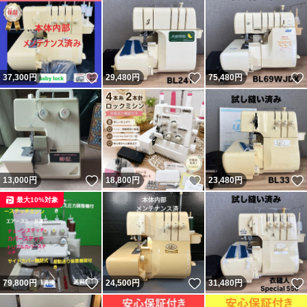
いいね！
いいね！
37,300
円
29,480
円
75,480
円
いいね！
いいね！
13,000
円
18,800
円
23,480
円
最大10%対象
いいね！
いいね！
79,800
円
24,500
円
31,480
円