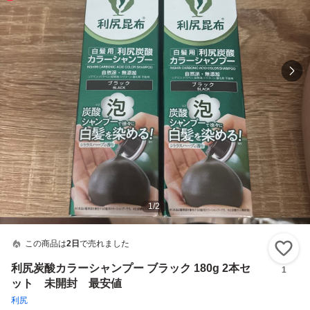
1
/
2
この商品は
2日
で売れました
い
利尻炭酸カラーシャンプー ブラック 180g 2本セ
1
ット 未開封 最安値
利尻