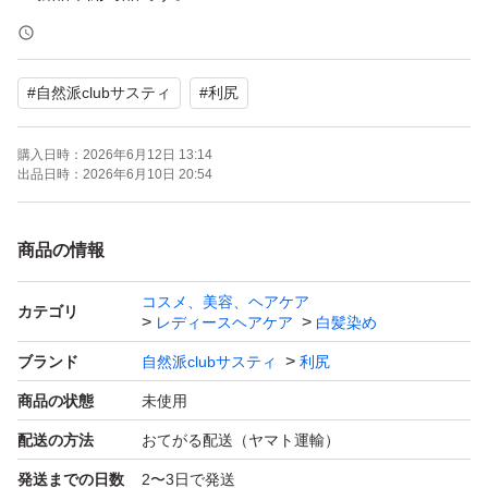
・定価: 1本3,850円
#
自然派clubサスティ
#
利尻
日本初「洗う」+「染める」そして頭皮潤い成分を配合し
た約300mの濃密な泡が特徴の[白髪用] 利尻炭酸カラーシ
購入日時：
2026年6月12日 13:14
ャンプー。いつものシャンプーを「利尻炭酸カラーシャン
出品日時：
2026年6月10日 20:54
プー」に替えるだけで、気になる根元の白髪までムラなく
キレイに目立たなくなるので、とっても簡単です。
商品の情報
コスメ、美容、ヘアケア
※新品未開封品ですが, 自宅保管のため中古品にご理解あ
カテゴリ
レディースヘアケア
白髪染め
る方のみご購入ください。神経質な方はご遠慮ください
ブランド
自然派clubサスティ
利尻
商品の状態
未使用
- ブランド: Sastty
配送の方法
おてがる配送（ヤマト運輸）
- 製品名: 利尻炭酸カラーシャンプー
発送までの日数
2〜3日で発送
- 色: ブラック