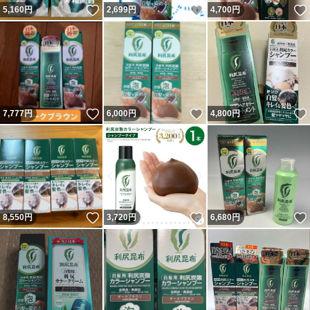
いいね！
いいね！
5,160
円
2,699
円
4,700
円
いいね！
いいね！
7,777
円
6,000
円
4,800
円
いいね！
いいね！
8,550
円
3,720
円
6,680
円