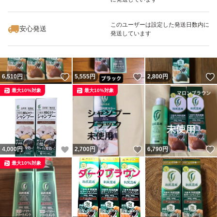
いいね！
いいね！
7,200
円
7,400
円
7,800
円
このユーザーは設定した発送日数内に
安心発送
発送しています
いいね！
いいね！
6,510
円
5,555
円
2,800
円
最大10%対象
最大10%対象
いいね！
いいね！
4,000
円
2,700
円
6,790
円
最大10%対象