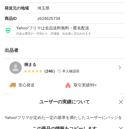
- 容量: 180g
発送元の地域
埼玉県
- 特徴: 濃密な炭酸泡でしっかり染まる
商品ID
z624625734
Yahoo!フリマは全品送料無料・匿名配送
代金は運営が一旦預かり、評価後、出品者に支払われます
出品者
桐まる
（
246
）
本人確認前
安心発送
取引実績99+
ユーザーの実績について
価格の相談
商品への質問
商品への質問からの値下げ交渉、不適切なカテゴリ変更依頼は禁止です
Yahoo!フリマが定めた一定の基準を満たしたユーザーにバッジを
付与しています
この商品をみている人にオススメ
この商品の情報をコピーします