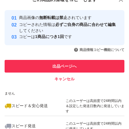
安心取引出品者
最大10%対象
最大10%対象
Yahoo!フリマの基準をクリアした安
安心取引出品者
商品画像の
無断転載は禁止
されています
心・安全なユーザーです
コピーされた情報は
必ずご自身の商品に合わせて編集
取引実績
してください
コピーは
1商品につき1回
です
このユーザーはYahoo!フリマの取
取引実績◯+
いいね！
いいね！
4,500
円
5,200
円
8,500
円
引を完了させた実績があります
商品情報コピー機能について
最大10%対象
最大10%対象
このユーザーは他フリマサービス
他フリマ実績◯+
出品ページへ
での取引実績があります
キャンセル
スピード&安心発送
いいね！
いいね！
4,500
※このバッジは実績に基づく表示であり、発送を保証しているものではあり
円
5,200
円
8,000
円
ません
このユーザーは高頻度で24時間以内
スピード＆安心発送
＆設定した発送日数内に発送していま
す
このユーザーは高頻度で24時間以内
スピード発送
に発送しています