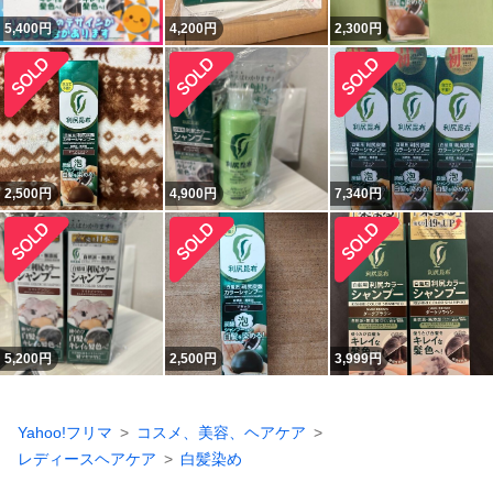
5,400
円
4,200
円
2,300
円
2,500
円
4,900
円
7,340
円
5,200
円
2,500
円
3,999
円
Yahoo!フリマ
コスメ、美容、ヘアケア
レディースヘアケア
白髪染め