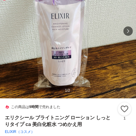
1
/
2
この商品は
9時間
で売れました
い
エリクシール ブライトニング ローション しっと
1
りタイプ ca 美白化粧水 つめかえ用
ELIXIR（コスメ）