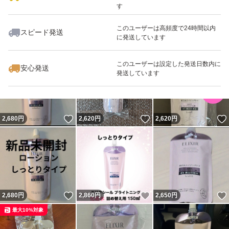
す
このユーザーは高頻度で24時間以内
スピード発送
に発送しています
いいね！
いいね！
2,620
円
2,620
円
2,680
円
このユーザーは設定した発送日数内に
安心発送
発送しています
いいね！
いいね！
2,680
円
2,620
円
2,620
円
いいね！
いいね！
2,680
円
2,860
円
2,650
円
最大10%対象