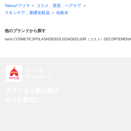
Yahoo!フリマ
コスメ、美容、ヘアケア
スキンケア、基礎化粧品
化粧水
他のブランドから探す
naris COSMETICS
POLA
SHISEIDO
LISSAGE
ELIXIR（コスメ）
DECORTE
MEN