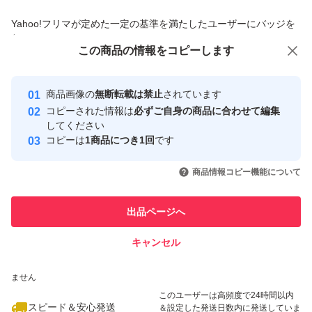
商品への質問からの値下げ交渉、不適切なカテゴリ変更依頼は禁止です
Yahoo!フリマが定めた一定の基準を満たしたユーザーにバッジを
付与しています
この商品をみている人にオススメ
この商品の情報をコピーします
安心取引出品者
最大10%対象
最大10%対象
最大10%対象
Yahoo!フリマの基準をクリアした安
安心取引出品者
商品画像の
無断転載は禁止
されています
心・安全なユーザーです
コピーされた情報は
必ずご自身の商品に合わせて編集
取引実績
してください
コピーは
1商品につき1回
です
このユーザーはYahoo!フリマの取
取引実績◯+
いいね！
いいね！
2,399
円
2,399
円
2,620
円
引を完了させた実績があります
商品情報コピー機能について
最大10%対象
最大10%対象
このユーザーは他フリマサービス
他フリマ実績◯+
出品ページへ
での取引実績があります
キャンセル
スピード&安心発送
いいね！
いいね！
2,620
※このバッジは実績に基づく表示であり、発送を保証しているものではあり
円
2,620
円
2,590
円
ません
最大10%対象
最大10%対象
このユーザーは高頻度で24時間以内
スピード＆安心発送
＆設定した発送日数内に発送していま