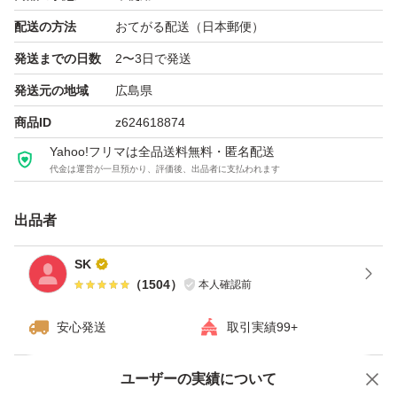
配送の方法
おてがる配送（日本郵便）
発送までの日数
2〜3日で発送
発送元の地域
広島県
商品ID
z624618874
Yahoo!フリマは全品送料無料・匿名配送
代金は運営が一旦預かり、評価後、出品者に支払われます
出品者
SK
（
1504
）
本人確認前
安心発送
取引実績99+
ユーザーの実績について
価格の相談
商品への質問