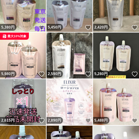
いいね！
いいね！
5,380
円
5,450
円
2,420
円
最大10%対象
いいね！
いいね！
5,980
円
2,590
円
5,280
円
いいね！
いいね！
2,615
円
2,890
円
5,488
円