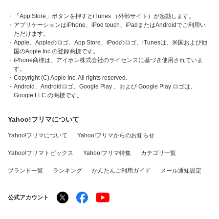
・「App Store」ボタンを押すとiTunes （外部サイト）が起動します。
・アプリケーションはiPhone、iPod touch、iPadまたはAndroidでご利用い
ただけます。
・Apple、Appleのロゴ、App Store、iPodのロゴ、iTunesは、米国および他
国のApple Inc.の登録商標です。
・iPhone商標は、アイホン株式会社のライセンスに基づき使用されていま
す。
・Copyright (C) Apple Inc. All rights reserved.
・Android、Androidロゴ、Google Play 、および Google Play ロゴは、
Google LLC の商標です。
Yahoo!フリマについて
Yahoo!フリマについて
Yahoo!フリマからのお知らせ
Yahoo!フリマトピックス
Yahoo!フリマ特集
カテゴリ一覧
ブランド一覧
ランキング
かんたんご利用ガイド
メール通知設定
公式アカウント