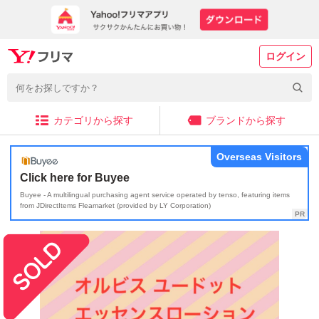
ログイン
カテゴリから探す
ブランドから探す
Overseas Visitors
Click here for Buyee
Buyee - A multilingual purchasing agent service operated by tenso, featuring items
from JDirectItems Fleamarket (provided by LY Corporation)