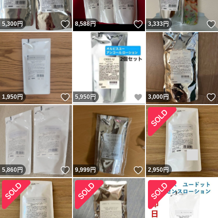
いいね！
いいね！
5,300
円
8,588
円
3,333
円
いいね！
いいね！
1,950
円
5,950
円
3,000
円
いいね！
いいね！
5,860
円
9,999
円
2,950
円