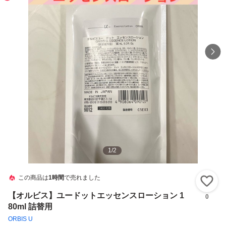
1
/
2
この商品は
1時間
で売れました
い
【オルビス】ユードットエッセンスローション 1
0
80ml 詰替用
ORBIS U