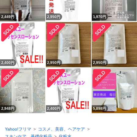
2,449
円
2,950
円
1,970
円
2,400
円
2,950
円
2,950
円
2,948
円
2,400
円
5,898
円
Yahoo!フリマ
コスメ、美容、ヘアケア
スキンケア、基礎化粧品
化粧水