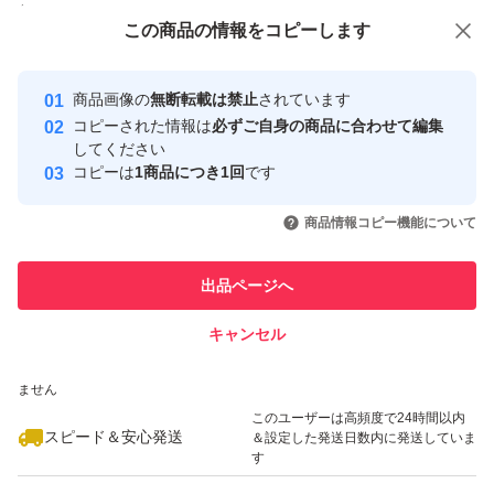
付与しています
この商品をみている人にオススメ
この商品の情報をコピーします
安心取引出品者
最大10%対象
最大10%対象
Yahoo!フリマの基準をクリアした安
安心取引出品者
商品画像の
無断転載は禁止
されています
心・安全なユーザーです
コピーされた情報は
必ずご自身の商品に合わせて編集
取引実績
してください
コピーは
1商品につき1回
です
このユーザーはYahoo!フリマの取
取引実績◯+
いいね！
いいね！
2,980
円
3,050
円
3,050
円
引を完了させた実績があります
商品情報コピー機能について
最大10%対象
このユーザーは他フリマサービス
他フリマ実績◯+
出品ページへ
での取引実績があります
キャンセル
スピード&安心発送
いいね！
いいね！
2,410
※このバッジは実績に基づく表示であり、発送を保証しているものではあり
円
2,950
円
2,950
円
ません
このユーザーは高頻度で24時間以内
スピード＆安心発送
＆設定した発送日数内に発送していま
す