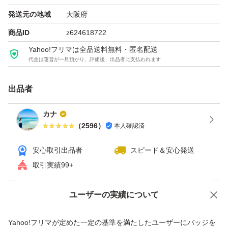
発送元の地域
大阪府
商品ID
z624618722
Yahoo!フリマは全品送料無料・匿名配送
代金は運営が一旦預かり、評価後、出品者に支払われます
出品者
カナ
（
2596
）
本人確認済
安心取引出品者
スピード＆安心発送
取引実績99+
ユーザーの実績について
価格の相談
商品への質問
商品への質問からの値下げ交渉、不適切なカテゴリ変更依頼は禁止です
Yahoo!フリマが定めた一定の基準を満たしたユーザーにバッジを