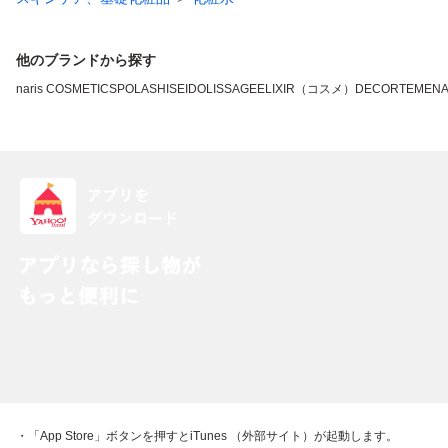
他のブランドから探す
naris COSMETICS
POLA
SHISEIDO
LISSAGE
ELIXIR（コスメ）
DECORTE
MEN
・「App Store」ボタンを押すとiTunes （外部サイト）が起動します。