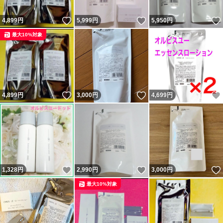
いいね！
いいね！
4,899
円
5,999
円
5,950
円
最大10%対象
いいね！
いいね！
4,899
円
3,000
円
4,699
円
いいね！
いいね！
1,328
円
2,990
円
3,000
円
最大10%対象