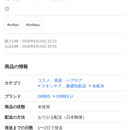
正規品補償します。
#
orbis
#
orbisu
定価 ¥3410
購入日時：
2026年6月10日 22:23
【発送方法】
出品日時：
2026年6月10日 20:43
OPP袋に入れて防水対策した上で、ゆうパケットポスト
にてお送りします。
商品の情報
コスメ、美容、ヘアケア
お値下げ交渉はご遠慮下さいませ。
カテゴリ
スキンケア、基礎化粧品
化粧水
ご質問がございましたら、お気軽にお問い合わせ下さい。
ブランド
ORBIS
ORBIS U
親切丁寧な対応を心がけております。
商品の状態
未使用
配送の方法
おてがる配送（日本郵便）
発送までの日数
1〜2日で発送