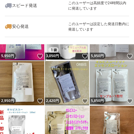
このユーザーは高頻度で24時間以内
スピード発送
に発送しています
いいね！
いいね！
2,950
円
2,975
円
2,950
円
最大10%対象
最大10%対象
このユーザーは設定した発送日数内に
安心発送
発送しています
いいね！
いいね！
5,950
円
3,050
円
5,950
円
いいね！
いいね！
2,950
円
2,420
円
5,850
円