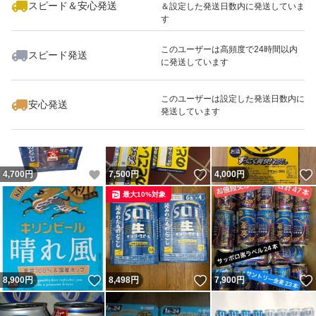
スピード＆安心発送
＆設定した発送日数内に発送していま
す
このユーザーは高頻度で24時間以内
スピード発送
に発送しています
いいね！
いいね！
7,500
円
7,500
円
6,800
円
最大10%対象
このユーザーは設定した発送日数内に
安心発送
発送しています
いいね！
いいね！
4,700
円
7,500
円
4,000
円
最大10%対象
いいね！
いいね！
8,900
円
8,498
円
7,900
円