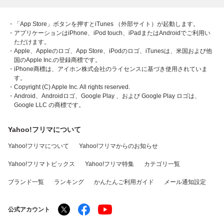
・「App Store」ボタンを押すとiTunes （外部サイト）が起動します。
・アプリケーションはiPhone、iPod touch、iPadまたはAndroidでご利用い
ただけます。
・Apple、Appleのロゴ、App Store、iPodのロゴ、iTunesは、米国および他
国のApple Inc.の登録商標です。
・iPhone商標は、アイホン株式会社のライセンスに基づき使用されていま
す。
・Copyright (C) Apple Inc. All rights reserved.
・Android、Androidロゴ、Google Play 、および Google Play ロゴは、
Google LLC の商標です。
Yahoo!フリマについて
Yahoo!フリマについて
Yahoo!フリマからのお知らせ
Yahoo!フリマトピックス
Yahoo!フリマ特集
カテゴリ一覧
ブランド一覧
ランキング
かんたんご利用ガイド
メール通知設定
公式アカウント