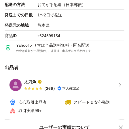
配送の方法
おてがる配送（日本郵便）
発送までの日数
1〜2日で発送
発送元の地域
熊本県
商品ID
z624599154
Yahoo!フリマは全品送料無料・匿名配送
代金は運営が一旦預かり、評価後、出品者に支払われます
出品者
太刀魚
（
266
）
本人確認済
安心取引出品者
スピード＆安心発送
取引実績99+
ユーザーの実績について
価格の相談
商品への質問