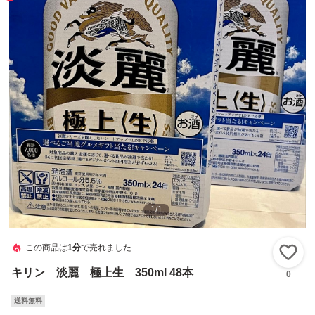
1
/
1
この商品は
1分
で売れました
い
キリン 淡麗 極上生 350ml 48本
0
送料無料