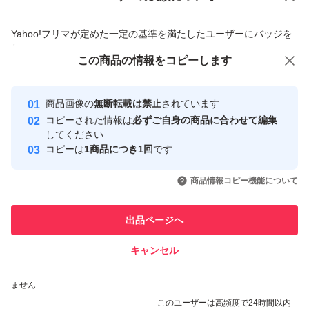
商品への質問からの値下げ交渉、不適切なカテゴリ変更依頼は禁止です
Yahoo!フリマが定めた一定の基準を満たしたユーザーにバッジを
付与しています
この商品をみている人にオススメ
この商品の情報をコピーします
安心取引出品者
最大10%対象
最大10%対象
Yahoo!フリマの基準をクリアした安
安心取引出品者
商品画像の
無断転載は禁止
されています
心・安全なユーザーです
コピーされた情報は
必ずご自身の商品に合わせて編集
取引実績
してください
コピーは
1商品につき1回
です
このユーザーはYahoo!フリマの取
取引実績◯+
いいね！
いいね！
5,500
円
9,200
円
7,500
円
引を完了させた実績があります
商品情報コピー機能について
最大10%対象
最大10%対象
最大10%対象
このユーザーは他フリマサービス
他フリマ実績◯+
出品ページへ
での取引実績があります
キャンセル
スピード&安心発送
いいね！
いいね！
7,200
※このバッジは実績に基づく表示であり、発送を保証しているものではあり
円
4,500
円
7,500
円
ません
最大10%対象
このユーザーは高頻度で24時間以内