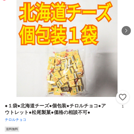
1
/
2
い
●１袋●北海道チーズ●個包装●チロルチョコ●ア
1
ウトレット●松尾製菓●価格の相談不可●
チロルチョコ
送料無料