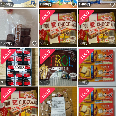
いいね！
いいね！
1,000
円
2,800
円
1,400
円
いいね！
1,299
円
500
円
500
円
999
円
500
円
500
円