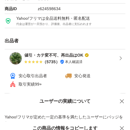
反映されない場合は、時間をおいて再度ご確認ください。
商品ID
z624598634
Yahoo!フリマは全品送料無料・匿名配送
代金は運営が一旦預かり、評価後、出品者に支払われます
●商品によっては、コンビニサイズと１口サイズがありま
すが、どちらかの発送になります
出品者
●気温が高い季節は、輸送中のトラック内や、郵便受け投
値引・カテ変不可、再出品はOK
（
5735
）
本人確認済
函後にチョコレートが溶ける可能性が高いですm(__)m
安心取引出品者
安心発送
●賞味期限が迫ってきた商品や、人気薄商品、その他在庫
取引実績99+
過多になってきた場合は値下げを行い、処分特価に設定す
ることもあります
ユーザーの実績について
価格の相談
商品への質問
商品への質問からの値下げ交渉、不適切なカテゴリ変更依頼は禁止です
Yahoo!フリマが定めた一定の基準を満たしたユーザーにバッジを
●お取り置きは致しません
付与しています
この商品をみている人にオススメ
この商品の情報をコピーします