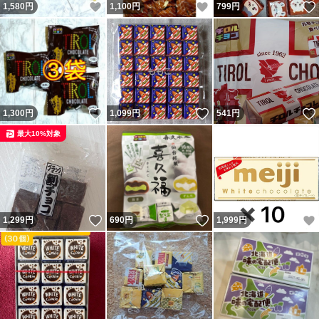
いいね！
いいね！
1,580
円
1,100
円
799
円
いいね！
いいね！
1,300
円
1,099
円
541
円
最大10%対象
いいね！
いいね！
1,299
円
690
円
1,999
円