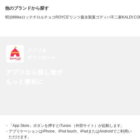
他のブランドから探す
明治
Milka
ロッテ
チロルチョコ
ROYCE'
リンツ
森永製菓
ゴディバ
不二家
KALDI CO
・「App Store」ボタンを押すとiTunes （外部サイト）が起動します。
・アプリケーションはiPhone、iPod touch、iPadまたはAndroidでご利用い
ただけます。