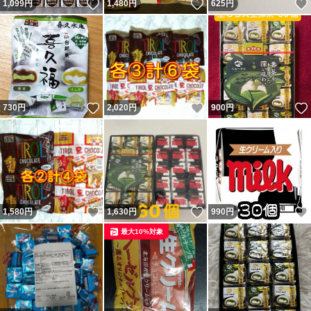
いいね！
いいね！
1,099
円
1,480
円
625
円
いいね！
いいね！
730
円
2,020
円
900
円
いいね！
いいね！
1,580
円
1,630
円
990
円
最大10%対象