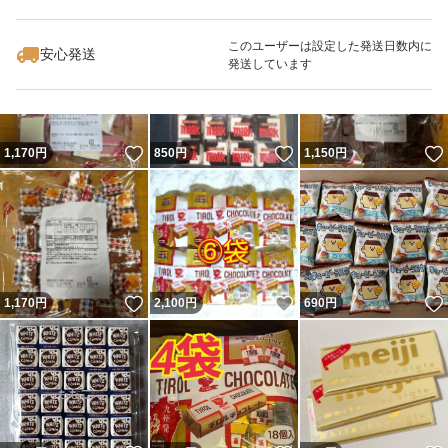
いいね！
いいね！
570
円
1,170
円
650
円
最大10%対象
このユーザーは設定した発送日数内に
安心発送
発送しています
いいね！
いいね！
1,170
円
850
円
1,150
円
いいね！
いいね！
1,170
円
2,100
円
690
円