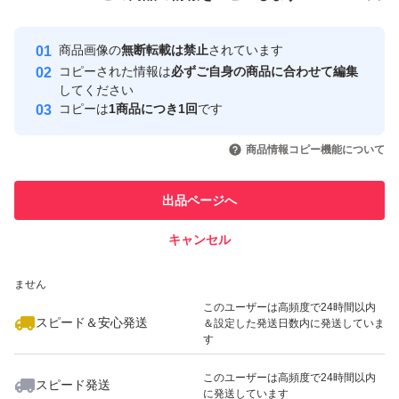
安心取引出品者
●喫煙者やペットはいません
最大10%対象
Yahoo!フリマの基準をクリアした安
安心取引出品者
商品画像の
無断転載は禁止
されています
心・安全なユーザーです
コピーされた情報は
必ずご自身の商品に合わせて編集
取引実績
してください
コピーは
1商品につき1回
です
このユーザーはYahoo!フリマの取
取引実績◯+
いいね！
いいね！
500
円
1,170
円
999
円
引を完了させた実績があります
商品情報コピー機能について
最大10%対象
最大10%対象
このユーザーは他フリマサービス
他フリマ実績◯+
出品ページへ
での取引実績があります
キャンセル
スピード&安心発送
いいね！
いいね！
500
※このバッジは実績に基づく表示であり、発送を保証しているものではあり
円
500
円
1,150
円
ません
このユーザーは高頻度で24時間以内
スピード＆安心発送
＆設定した発送日数内に発送していま
す
このユーザーは高頻度で24時間以内
スピード発送
に発送しています