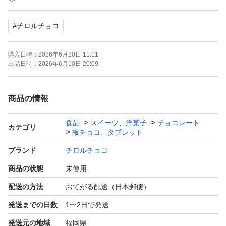
商品や発送方法の変更により、価格が変わる場合がありま
#
チロルチョコ
すので、ご購入前にお問い合わせ下さい
購入日時：
2026年6月20日 11:11
●発送はゆうパケットポストを予定しています
出品日時：
2026年6月10日 20:09
商品を直接、薄型箱か配送袋に入れて発送致します
商品の情報
●プチプチ梱包すると、厚さオーバーで郵便ポストに入ら
食品
スイーツ、洋菓子
チョコレート
ないので、新品箱か配送袋に商品を直入れします
カテゴリ
板チョコ、タブレット
ブランド
チロルチョコ
●商品を直入れしていますので、開封時にカッターの刃で
商品の状態
未使用
商品パッケージを切らないようにご注意下さい
配送の方法
おてがる配送（日本郵便）
発送までの日数
1〜2日で発送
●郵便局のページ内の照会結果に反映されるまで、出荷か
ら数時間掛かるようです。
発送元の地域
福岡県