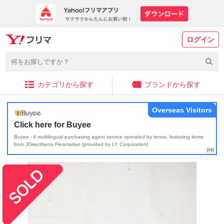
ログイン
カテゴリから探す
ブランドから探す
Overseas Visitors
Click here for Buyee
Buyee - A multilingual purchasing agent service operated by tenso, featuring items
from JDirectItems Fleamarket (provided by LY Corporation)