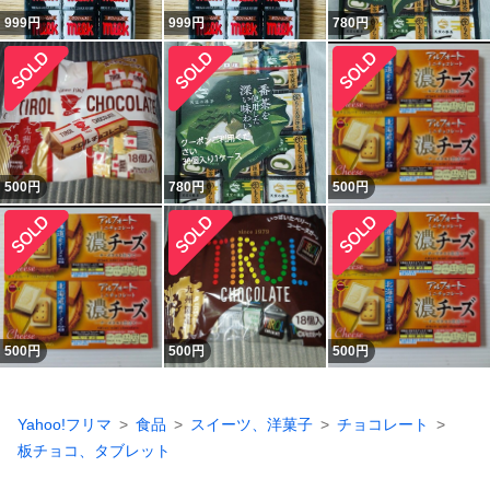
999
円
999
円
780
円
500
円
780
円
500
円
500
円
500
円
500
円
Yahoo!フリマ
食品
スイーツ、洋菓子
チョコレート
板チョコ、タブレット