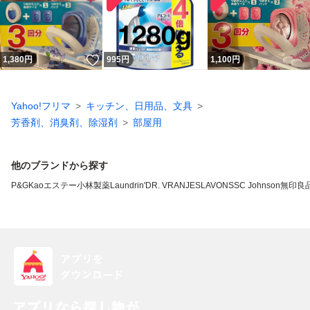
いいね！
1,380
円
995
円
1,100
円
Yahoo!フリマ
キッチン、日用品、文具
芳香剤、消臭剤、除湿剤
部屋用
他のブランドから探す
P&G
Kao
エステー
小林製薬
Laundrin'
DR. VRANJES
LAVONS
SC Johnson
無印良