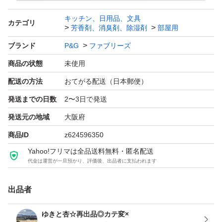
キッチン、日用品、文具
カテゴリ
★ご注意★
芳香剤、消臭剤、除湿剤
部屋用
・ゆうパケットポストで送付手配致します！！
ブランド
P&G
ファブリーズ
・宅配用ビニール袋、リサイクル紙袋等にお入れして送付
商品の状態
未使用
手配致します！！
配送の方法
おてがる配送（日本郵便）
・緩衝材等使用出来ません！！
発送までの日数
2〜3日で発送
・以上ご理解頂けるお客様のみ宜しくお願い致します！！
発送元の地域
大阪府
商品ID
z624596350
ファブリーズ 布用 W除菌＋消臭 香りが残らない つめかえ
Yahoo!フリマは全品送料無料・匿名配送
用 4回分 1280ml 4987176286383
代金は運営が一旦預かり、評価後、出品者に支払われます
ブランド：P&G ファブリーズ
出品者
・価格の交渉はOFFです！！！
ゆきと杏☆再出品◎カテ変×
・ブロック＆削除します！！！