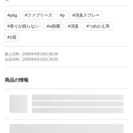
ファブリーズの成分：消臭成分と、野菜や果物に含まれる
#
p&g
#
ファブリーズ
#
p
#
消臭スプレー
酸と同じ成分の除菌成分を配合！
肌に触れる衣類やお子さまのいる家庭での使用もOK！
#
香りが残らない
#
w除菌
#
消臭
#
つめかえ用
48時間爽やか続く*消臭効果による。新たに付着するニオ
#
1袋
イを除去するわけではありません
身の回りの洗えない製品に(布団・カーペット・まくら・
購入日時：
2026年6月28日 06:29
出品日時：
2026年6月10日 20:03
クッションなど) 革・和装品へは使用不可
香りが残らない
商品の情報
消臭・除菌*1・しわ取り*2
布用消臭スプレー
*1 全ての菌を除菌するわけではありません。
*2コットン類で製品不使用時との比較で検証。 効果は衣
類の素材と使用状況によって異なる場合があります。