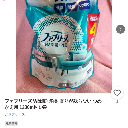
1
/
3
い
ファブリーズ W除菌+消臭 香りが残らない つめ
3
かえ用 1280ml×１袋
ファブリーズ
送料無料