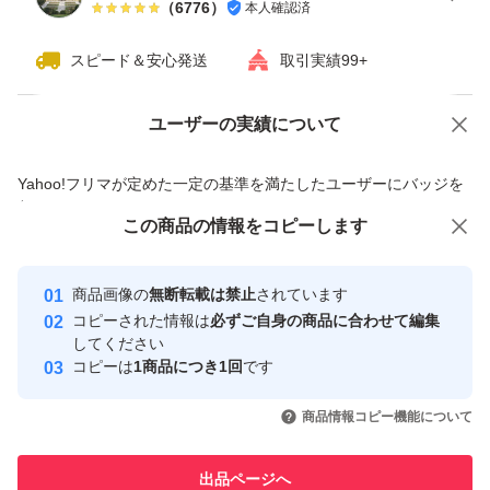
（
6776
）
本人確認済
・お互い時間の無駄ですので、お辞めくださいませ！！！
スピード＆安心発送
取引実績99+
ユーザーの実績について
価格の相談
商品への質問
商品への質問からの値下げ交渉、不適切なカテゴリ変更依頼は禁止です
Yahoo!フリマが定めた一定の基準を満たしたユーザーにバッジを
付与しています
この商品をみている人にオススメ
この商品の情報をコピーします
安心取引出品者
最大10%対象
Yahoo!フリマの基準をクリアした安
安心取引出品者
商品画像の
無断転載は禁止
されています
心・安全なユーザーです
コピーされた情報は
必ずご自身の商品に合わせて編集
取引実績
してください
コピーは
1商品につき1回
です
このユーザーはYahoo!フリマの取
取引実績◯+
いいね！
いいね！
1,280
円
1,280
円
1,230
円
引を完了させた実績があります
商品情報コピー機能について
このユーザーは他フリマサービス
他フリマ実績◯+
出品ページへ
での取引実績があります