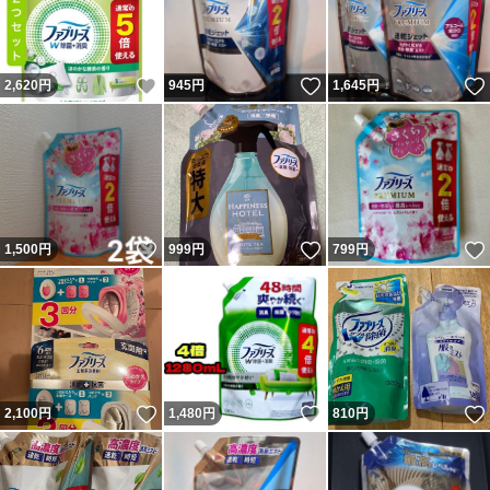
いいね！
いいね！
2,620
円
945
円
1,645
円
いいね！
いいね！
1,500
円
999
円
799
円
いいね！
いいね！
2,100
円
1,480
円
810
円