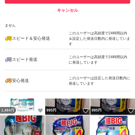
キャンセル
スピード&安心発送
いいね！
いいね！
995
※このバッジは実績に基づく表示であり、発送を保証しているものではあり
円
798
円
995
円
ません
このユーザーは高頻度で24時間以内
スピード＆安心発送
＆設定した発送日数内に発送していま
す
このユーザーは高頻度で24時間以内
スピード発送
に発送しています
いいね！
いいね！
1,290
円
995
円
1,380
円
このユーザーは設定した発送日数内に
安心発送
発送しています
いいね！
いいね！
1,484
円
995
円
995
円