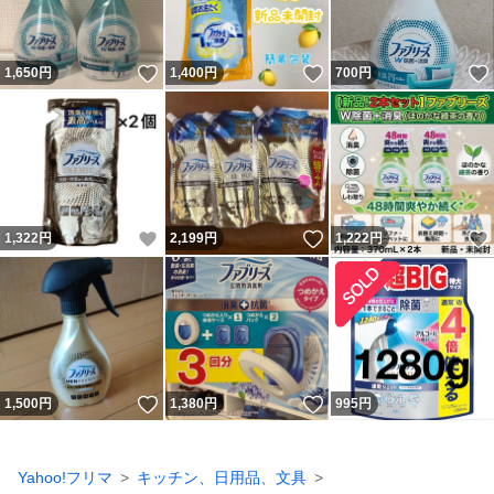
いいね！
いいね！
1,650
円
1,400
円
700
円
いいね！
いいね！
1,322
円
2,199
円
1,222
円
いいね！
いいね！
1,500
円
1,380
円
995
円
Yahoo!フリマ
キッチン、日用品、文具