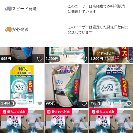
このユーザーは高頻度で24時間以内
スピード発送
に発送しています
いいね！
いいね！
1,280
円
995
円
1,230
円
このユーザーは設定した発送日数内に
安心発送
発送しています
いいね！
いいね！
995
円
1,290
円
1,200
円
いいね！
いいね！
1,484
円
995
円
798
円
最大10%対象
最大10%対象
最大10%対象