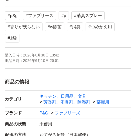
スプレーするだけで除菌&消臭！
#
p&g
#
ファブリーズ
#
p
#
消臭スプレー
ファブリーズの成分：消臭成分と、野菜や果物に含まれる
酸と同じ成分の除菌成分を配合！
#
香りが残らない
#
w除菌
#
消臭
#
つめかえ用
肌に触れる衣類やお子さまのいる家庭での使用もOK！
#
1袋
48時間爽やか続く*消臭効果による。新たに付着するニオ
イを除去するわけではありません
購入日時：
2026年6月30日 13:42
出品日時：
2026年6月10日 20:01
身の回りの洗えない製品に(布団・カーペット・まくら・
クッションなど) 革・和装品へは使用不可
商品の情報
香りが残らない
消臭・除菌*1・しわ取り*2
キッチン、日用品、文具
カテゴリ
芳香剤、消臭剤、除湿剤
部屋用
布用消臭スプレー
ブランド
P&G
ファブリーズ
*1 全ての菌を除菌するわけではありません。
商品の状態
未使用
*2コットン類で製品不使用時との比較で検証。 効果は衣
配送の方法
おてがる配送（日本郵便）