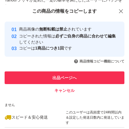
Yahoo!フリマが定めた一定の基準を満たしたユーザーにバッジを
付与しています
この商品をみている人にオススメ
この商品の情報をコピーします
安心取引出品者
最大10%対象
最大10%対象
最大10%対象
Yahoo!フリマの基準をクリアした安
安心取引出品者
商品画像の
無断転載は禁止
されています
心・安全なユーザーです
コピーされた情報は
必ずご自身の商品に合わせて編集
取引実績
してください
コピーは
1商品につき1回
です
このユーザーはYahoo!フリマの取
取引実績◯+
いいね！
いいね！
1,212
円
1,212
円
1,212
円
引を完了させた実績があります
商品情報コピー機能について
最大10%対象
最大10%対象
このユーザーは他フリマサービス
他フリマ実績◯+
出品ページへ
での取引実績があります
キャンセル
スピード&安心発送
いいね！
いいね！
1,212
※このバッジは実績に基づく表示であり、発送を保証しているものではあり
円
1,212
円
1,295
円
ません
最大10%対象
このユーザーは高頻度で24時間以内
スピード＆安心発送
＆設定した発送日数内に発送していま
す