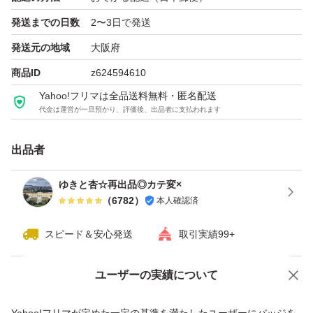
類の素材と使用状況によって異なる場合があります。
発送までの日数
2〜3日で発送
発送元の地域
大阪府
★ご注意★
商品ID
z624594610
・ゆうパケットポストで送付手配致します！！
Yahoo!フリマは全品送料無料・匿名配送
・宅配用ビニール袋、リサイクル紙袋等にお入れして送付
代金は運営が一旦預かり、評価後、出品者に支払われます
手配致します！！
出品者
・緩衝材等使用出来ません！！
・以上ご理解頂けるお客様のみ宜しくお願い致します！！
ゆきと杏☆再出品◎カテ変×
（
6782
）
本人確認済
スピード＆安心発送
取引実績99+
ユーザーの実績について
価格の相談
商品への質問
商品への質問からの値下げ交渉、不適切なカテゴリ変更依頼は禁止です