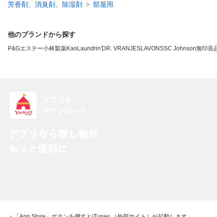
芳香剤、消臭剤、除湿剤
部屋用
他のブランドから探す
P&G
エステー
小林製薬
Kao
Laundrin'
DR. VRANJES
LAVONS
SC Johnson
無印良
・「App Store」ボタンを押すとiTunes （外部サイト）が起動します。