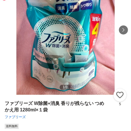
1
/
3
い
ファブリーズ W除菌+消臭 香りが残らない つめ
5
かえ用 1280ml×１袋
ファブリーズ
送料無料